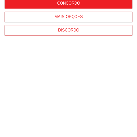
CONCORDO
MAIS OPÇÕES
DISCORDO
Viseu: Concurso nacional de argumentos
para curtas abre candidaturas com
prémio de mil euros