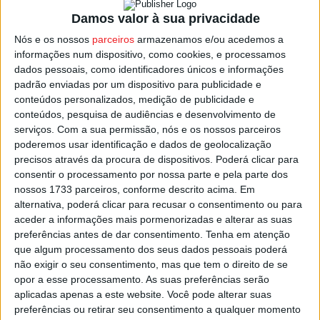
projeto, há muito tempo, e, agora um projeto definitivo
Damos valor à sua privacidade
será feito através de dois organismos diferentes da
Nós e os nossos
parceiros
armazenamos e/ou acedemos a
Câmara”, que vão conciliar os projetos para que a
informações num dispositivo, como cookies, e processamos
duplicação até à A25 tenha uma tipologia idêntica à da
dados pessoais, como identificadores únicos e informações
padrão enviadas por um dispositivo para publicidade e
zona que já está duplicada.
conteúdos personalizados, medição de publicidade e
conteúdos, pesquisa de audiências e desenvolvimento de
O autarca viseense ressalva, no entanto, que a
serviços.
Com a sua permissão, nós e os nossos parceiros
elaboração do projeto está aprovada pela câmara, por
poderemos usar identificação e dados de geolocalização
precisos através da procura de dispositivos. Poderá clicar para
unanimidade, mas que ainda falta ainda o problema do
consentir o processamento por nossa parte e pela parte dos
financiamento que viabilize a obra.
nossos 1733 parceiros, conforme descrito acima. Em
alternativa, poderá clicar para recusar o consentimento ou para
Esta e outras notícias para ouvir na Estação Diária – 96.8
aceder a informações mais pormenorizadas e alterar as suas
preferências antes de dar consentimento.
Tenha em atenção
FM ou em
www.968.fm
.
que algum processamento dos seus dados pessoais poderá
não exigir o seu consentimento, mas que tem o direito de se
Pub
opor a esse processamento. As suas preferências serão
aplicadas apenas a este website. Você pode alterar suas
preferências ou retirar seu consentimento a qualquer momento