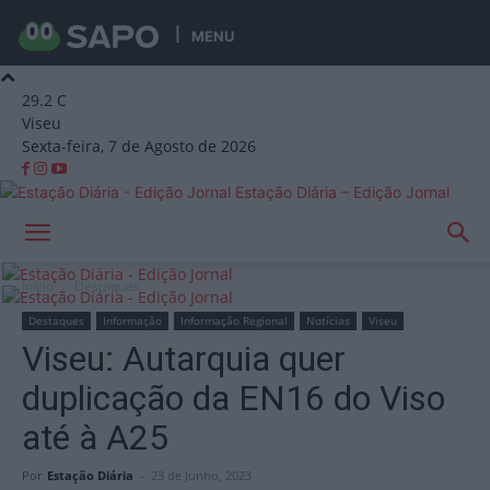
MENU
29.2
C
Viseu
Sexta-feira, 7 de Agosto de 2026
Estação Diária – Edição Jornal
Início
Destaques
Destaques
Informação
Informação Regional
Notícias
Viseu
Viseu: Autarquia quer
duplicação da EN16 do Viso
até à A25
Por
Estação Diária
-
23 de Junho, 2023