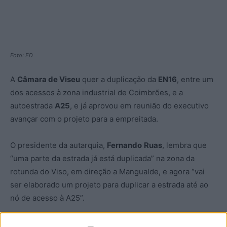
Foto: ED
A
Câmara de Viseu
quer a duplicação da
EN16
, entre um
dos acessos à zona industrial de Coimbrões, e a
autoestrada
A25
, e já aprovou em reunião do executivo
avançar com o projeto para a empreitada.
O presidente da autarquia,
Fernando
Ruas
, lembra que
“uma parte da estrada já está duplicada” na zona da
rotunda do Viso, em direção a Mangualde, e agora “vai
ser elaborado um projeto para duplicar a estrada até ao
nó de acesso à A25”.
Adiantou ainda que a autarquia “tinha um esboço de