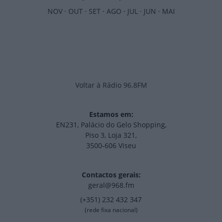
NOV
·
OUT
·
SET
·
AGO
·
JUL
·
JUN
·
MAI
Voltar à Rádio 96.8FM
Estamos em:
EN231, Palácio do Gelo Shopping,
Piso 3, Loja 321,
3500-606 Viseu
Contactos gerais:
geral@968.fm
(+351) 232 432 347
(rede fixa nacional)