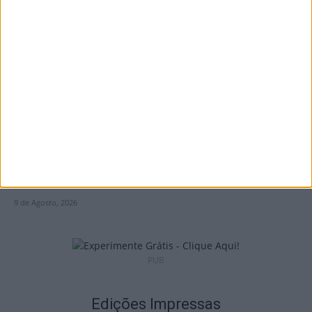
Liga 2: Tondela já tem data para receção à
Académica e deslocação...
9 de Agosto, 2026
Futebol: 2.ª Divisão Distrital de Viseu já tem
séries e calendário
9 de Agosto, 2026
PUB
Edições Impressas