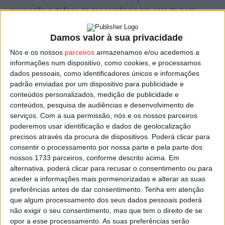
promoção e defesa da concorrência em prol do bem-
estar dos cidadãos”, informa a Câmara de Viseu, que
apoia a organização deste evento.
Damos valor à sua privacidade
Nós e os nossos
parceiros
armazenamos e/ou acedemos a
A sessão vai contar com a presença de Ana Sofia
informações num dispositivo, como cookies, e processamos
dados pessoais, como identificadores únicos e informações
Rodrigues, vogal da Autoridade da Concorrência, e com
padrão enviadas por um dispositivo para publicidade e
vários oradores, entre eles o vice-presidente da
conteúdos personalizados, medição de publicidade e
Associação Empresarial da Região de Viseu, Nelson
conteúdos, pesquisa de audiências e desenvolvimento de
Sousa, e técnicos da Autoridade da Concorrência que
serviços.
Com a sua permissão, nós e os nossos parceiros
poderemos usar identificação e dados de geolocalização
irão abordar diversos temas como “Estará o meu negócio
precisos através da procura de dispositivos. Poderá clicar para
a infringir a Lei da Concorrência?”, “Posso estar a ser
consentir o processamento por nossa parte e pela parte dos
lesado por infrações à Lei da Concorrência?”, “Quais são
nossos 1733 parceiros, conforme descrito acima. Em
os comportamentos lesivos da concorrência?”, “O que
alternativa, poderá clicar para recusar o consentimento ou para
aceder a informações mais pormenorizadas e alterar as suas
devo fazer para identificar e corrigir esses
preferências antes de dar consentimento.
Tenha em atenção
comportamentos?”, “A quem devo recorrer?” ou “Quais
que algum processamento dos seus dados pessoais poderá
os meios ao meu dispor para reagir?, apresentando
não exigir o seu consentimento, mas que tem o direito de se
exemplos práticos.
opor a esse processamento. As suas preferências serão