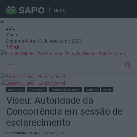
MENU
22
C
Viseu
Segunda-feira, 10 de Agosto de 2026
Estação Diária – Edição Jornal
Início
Destaques
Destaques
Informação
Informação Regional
Notícias
Viseu
Viseu: Autoridade da
Concorrência em sessão de
esclarecimento
Por
Estação Diária
-
2 de Abril, 2025