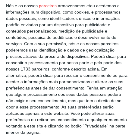
Nós e os nossos
parceiros
armazenamos e/ou acedemos a
Os excessos de velocidade, segundo dados das forças
informações num dispositivo, como cookies, e processamos
de segurança, representam cerca de 60% das infrações
dados pessoais, como identificadores únicos e informações
registadas.
padrão enviadas por um dispositivo para publicidade e
conteúdos personalizados, medição de publicidade e
Esta e outras notícias para ouvir na Estação Diária – 96.8
conteúdos, pesquisa de audiências e desenvolvimento de
serviços.
Com a sua permissão, nós e os nossos parceiros
FM ou em
www.968.fm
poderemos usar identificação e dados de geolocalização
precisos através da procura de dispositivos. Poderá clicar para
Pub
consentir o processamento por nossa parte e pela parte dos
nossos 1733 parceiros, conforme descrito acima. Em
alternativa, poderá clicar para recusar o consentimento ou para
aceder a informações mais pormenorizadas e alterar as suas
TAGS
ANSR
GNR
PSP
Viajar sem Pressa
preferências antes de dar consentimento.
Tenha em atenção
que algum processamento dos seus dados pessoais poderá
não exigir o seu consentimento, mas que tem o direito de se
opor a esse processamento. As suas preferências serão
aplicadas apenas a este website. Você pode alterar suas
preferências ou retirar seu consentimento a qualquer momento
voltando a este site e clicando no botão "Privacidade" na parte
inferior da página.