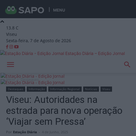
MENU
13.8
C
Viseu
Sexta-feira, 7 de Agosto de 2026
Estação Diária – Edição Jornal
Início
Destaques
Destaques
Informação
Informação Regional
Notícias
Viseu
Viseu: Autoridades na
estrada para nova operação
‘Viajar sem Pressa’
Por
Estação Diária
-
4 de Junho, 2025