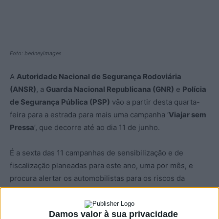
Foto: bedneyimages
A
Autoridade Nacional de Segurança Rodoviária
(ANSR)
, a
Guarda Nacional Republicana (GNR)
e
Polícia
de Segurança Pública (PSP)
vão a partir desta quarta-
feira para a estrada para mais uma campanha ‘
Viajar sem
Pressa
’, que decorre até ao dia 11 de junho.
É a sexta das 11 campanhas de sensibilização e de
fiscalização planeadas para este ano, uma por mês, e
procura alertar os automobilistas para os riscos da
condução em excesso de velocidade, uma das principais
causas da sinistralidade nas estradas portuguesas.
Damos valor à sua privacidade