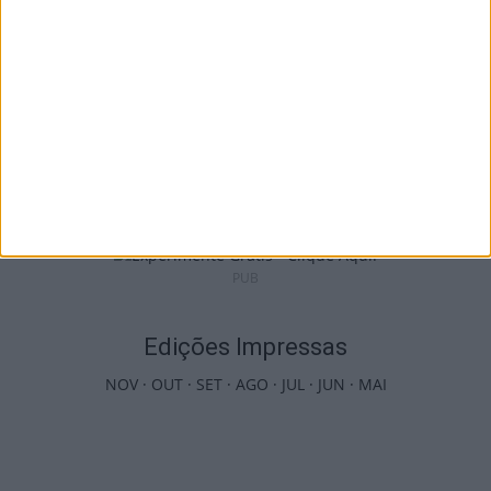
Viseu: APCVD vai instalar nova sede no
Centro Histórico após investimento...
6 de Agosto, 2026
PUB
Edições Impressas
NOV
·
OUT
·
SET
·
AGO
·
JUL
·
JUN
·
MAI