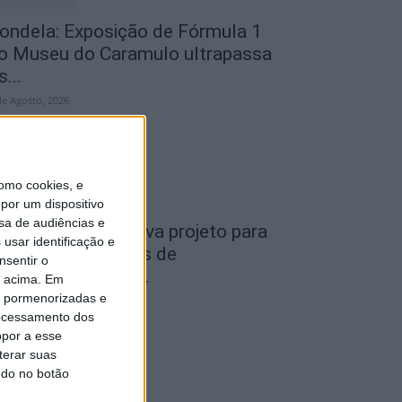
ondela: Exposição de Fórmula 1
o Museu do Caramulo ultrapassa
s...
de Agosto, 2026
omo cookies, e
por um dispositivo
sa de audiências e
iseu: Câmara aprova projeto para
usar identificação e
nstalar 54 câmaras de
nsentir o
ideovigilância em...
o acima. Em
is pormenorizadas e
de Agosto, 2026
ocessamento dos
opor a esse
terar suas
ndo no botão