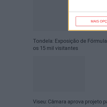
MAIS OP
Tondela: Exposição de Fórmula
os 15 mil visitantes
Viseu: Câmara aprova projeto p