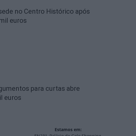
 sede no Centro Histórico após
mil euros
rgumentos para curtas abre
l euros
Estamos em:
EN231, Palácio do Gelo Shopping,