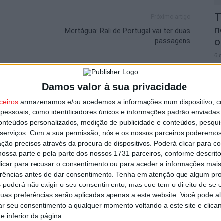
T
Próximo artigo
n
Mortágua: Rali de Portugal vai ter duas
o
passagens
6 
utor
Damos valor à sua privacidade
ceiros
armazenamos e/ou acedemos a informações num dispositivo, c
essoais, como identificadores únicos e informações padrão enviadas 
conteúdos personalizados, medição de publicidade e conteúdos, pesqui
V
serviços.
Com a sua permissão, nós e os nossos parceiros poderemos 
i
ção precisos através da procura de dispositivos. Poderá clicar para co
v
ossa parte e pela parte dos nossos 1731 parceiros, conforme descrit
 clicar para recusar o consentimento ou para aceder a informações ma
6 
erências antes de dar consentimento.
Tenha em atenção que algum pr
 poderá não exigir o seu consentimento, mas que tem o direito de se 
s por furto de cobre na região
uas preferências serão aplicadas apenas a este website. Você pode al
rar seu consentimento a qualquer momento voltando a este site e clica
e inferior da página.