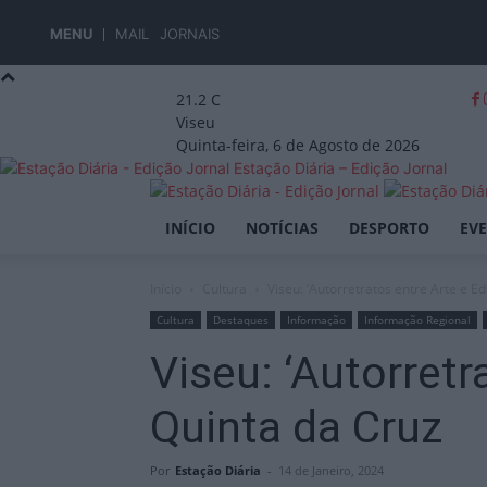
MENU
MAIL
JORNAIS
21.2
C
Viseu
Quinta-feira, 6 de Agosto de 2026
Estação Diária – Edição Jornal
INÍCIO
NOTÍCIAS
DESPORTO
EV
Início
Cultura
Viseu: ‘Autorretratos entre Arte e E
Cultura
Destaques
Informação
Informação Regional
Viseu: ‘Autorretr
Quinta da Cruz
Por
Estação Diária
-
14 de Janeiro, 2024