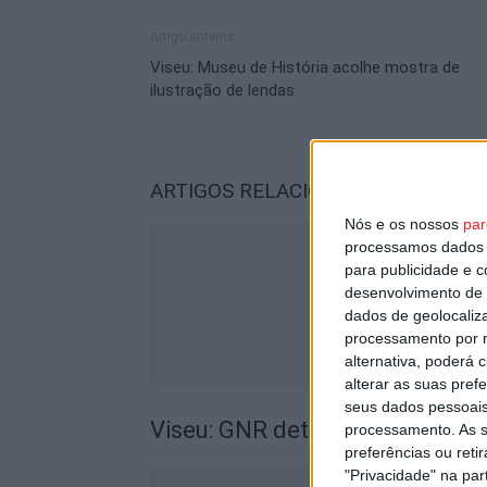
Artigo anterior
Viseu: Museu de História acolhe mostra de
ilustração de lendas
ARTIGOS RELACIONADOS
Mais do a
Nós e os nossos
par
processamos dados p
para publicidade e 
desenvolvimento de 
dados de geolocaliza
processamento por n
alternativa, poderá
alterar as suas pref
seus dados pessoais
Viseu: GNR detém sete suspeito
processamento. As s
preferências ou reti
"Privacidade" na part