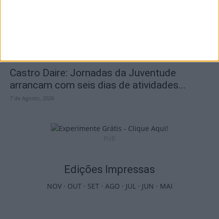
7 de Agosto, 2026
Castro Daire: Jornadas da Juventude
arrancam com seis dias de atividades...
7 de Agosto, 2026
PUB
Edições Impressas
NOV
·
OUT
·
SET
·
AGO
·
JUL
·
JUN
·
MAI