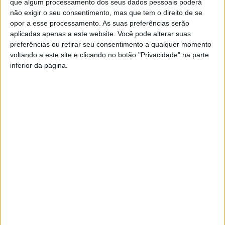
pelo grupo que opera a linha área Trás-os-
que algum processamento dos seus dados pessoais poderá
não exigir o seu consentimento, mas que tem o direito de se
Montes/Algarve, pelo que “se encontram suspensos os
opor a esse processamento. As suas preferências serão
serviços de três das seis empresas” (do grupo) que
aplicadas apenas a este website. Você pode alterar suas
operam no Aeródromo de Cascais.
preferências ou retirar seu consentimento a qualquer momento
voltando a este site e clicando no botão "Privacidade" na parte
inferior da página.
A Sevenair considera não dever à empresa municipal a
“suposta dívida de taxas de ‘handling’” de 107.700 euros,
acrescidos de IVA, e revela ter requerido à Cascais
Dinâmica “a clarificação” desta taxa, aplicada desde 2022
na operação aérea regular.
“Essa taxa administrativa, aplicada a prestadores de
serviços de Assistência em Escala, foi, na nossa
interpretação, incorretamente aplicada à Sevenair”, pode
ler-se no comunicado da empresa.
Em resposta, a autarquia defendeu que foram feitas
diversas tentativas de cobrança, tendo a Sevenair