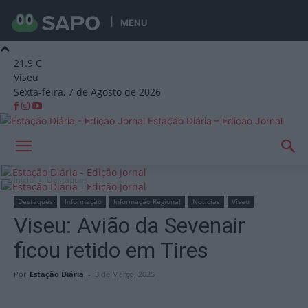
MENU
21.9
C
Viseu
Sexta-feira, 7 de Agosto de 2026
Estação Diária – Edição Jornal
Início
Destaques
Destaques
Informação
Informação Regional
Notícias
Viseu
Viseu: Avião da Sevenair
ficou retido em Tires
Por
Estação Diária
-
3 de Março, 2025