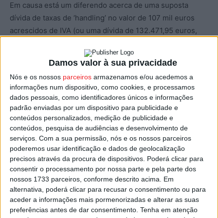
Em causa está um diferendo acerca de uma suposta
dívida de taxas de ‘handling’ no valor de 107 mil euros
acrescidos de IVA (ou uma dívida de 132.471,95 euros,
segundo a autarquia) que a Câmara de Cascais, através
da empresa municipal Cascais Dinâmica, gestora do
Damos valor à sua privacidade
Aeródromo Municipal de Cascais, exige, mas que a
Nós e os nossos
parceiros
armazenamos e/ou acedemos a
empresa considera não ter de pagar.
informações num dispositivo, como cookies, e processamos
dados pessoais, como identificadores únicos e informações
Devido à falta de pagamento desta alegada dívida, um
padrão enviadas por um dispositivo para publicidade e
conteúdos personalizados, medição de publicidade e
avião da linha área Trás-os-Montes/Algarve (que liga
conteúdos, pesquisa de audiências e desenvolvimento de
Bragança, Vila Real, Viseu, Cascais e Portimão), com
serviços.
Com a sua permissão, nós e os nossos parceiros
origem em Bragança e destino a Portimão, ficou hoje
poderemos usar identificação e dados de geolocalização
retido no aeródromo de Tires, em Cascais.
precisos através da procura de dispositivos. Poderá clicar para
consentir o processamento por nossa parte e pela parte dos
nossos 1733 parceiros, conforme descrito acima. Em
A retenção do avião da Sevenair em Tires deve-se,
alternativa, poderá clicar para recusar o consentimento ou para
segundo a empresa municipal Cascais Dinâmica, gestora
aceder a informações mais pormenorizadas e alterar as suas
do aeródromo, à falta de pagamentos, de forma reiterada,
preferências antes de dar consentimento.
Tenha em atenção