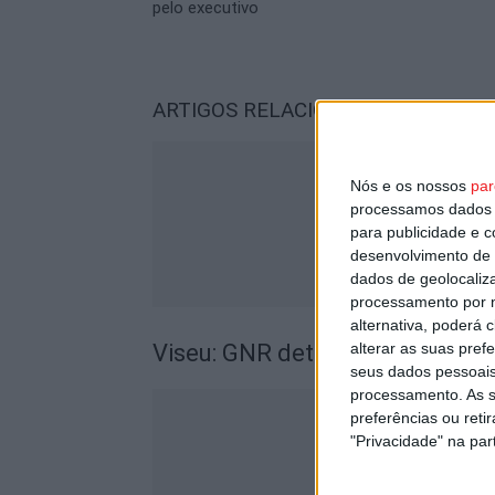
pelo executivo
ARTIGOS RELACIONADOS
Mais do a
Nós e os nossos
par
processamos dados p
para publicidade e 
desenvolvimento de 
dados de geolocaliza
processamento por n
alternativa, poderá
alterar as suas pref
Viseu: GNR detém sete suspeito
seus dados pessoais
processamento. As s
preferências ou reti
"Privacidade" na part