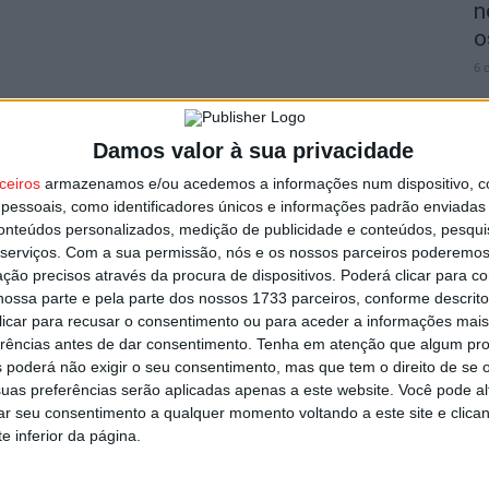
n
o
6 
utor
Damos valor à sua privacidade
ceiros
armazenamos e/ou acedemos a informações num dispositivo, c
essoais, como identificadores únicos e informações padrão enviadas 
V
conteúdos personalizados, medição de publicidade e conteúdos, pesqui
i
serviços.
Com a sua permissão, nós e os nossos parceiros poderemos 
ção precisos através da procura de dispositivos. Poderá clicar para co
v
ossa parte e pela parte dos nossos 1733 parceiros, conforme descrit
6 
 clicar para recusar o consentimento ou para aceder a informações ma
erências antes de dar consentimento.
Tenha em atenção que algum pr
s por furto de cobre na região
 poderá não exigir o seu consentimento, mas que tem o direito de se 
uas preferências serão aplicadas apenas a este website. Você pode al
rar seu consentimento a qualquer momento voltando a este site e clica
e inferior da página.
V