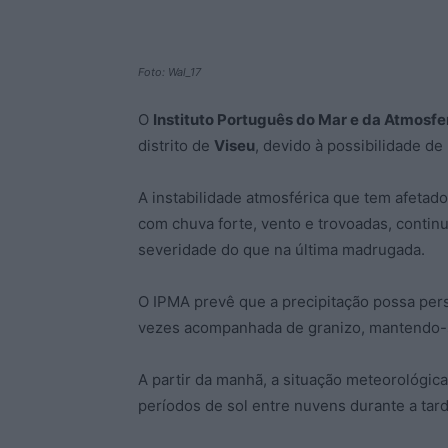
Foto: Wal_17
O
Instituto Português do Mar e da Atmosfe
distrito de
Viseu
, devido à possibilidade de
A instabilidade atmosférica que tem afetado 
com chuva forte, vento e trovoadas, contin
severidade do que na última madrugada.
O IPMA prevê que a precipitação possa persi
vezes acompanhada de granizo, mantendo-se
A partir da manhã, a situação meteorológi
períodos de sol entre nuvens durante a tard