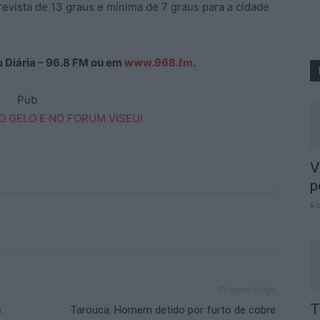
evista de 13 graus e mínima de 7 graus para a cidade
ão Diária – 96.8 FM ou em
www.968.fm
.
Pub
V
p
6 
Próximo artigo
T
s
Tarouca: Homem detido por furto de cobre