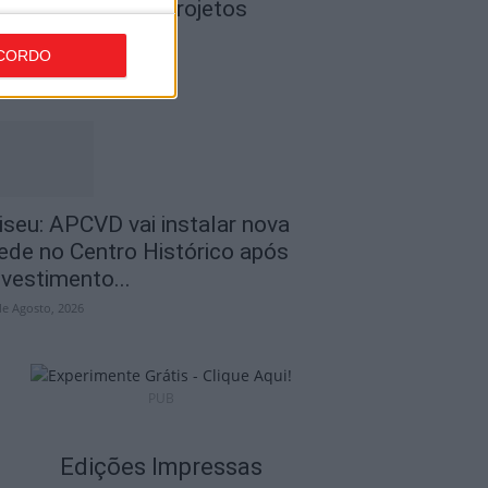
50 mil euros em projetos
ducativos...
CORDO
de Agosto, 2026
iseu: APCVD vai instalar nova
ede no Centro Histórico após
nvestimento...
de Agosto, 2026
PUB
Edições Impressas