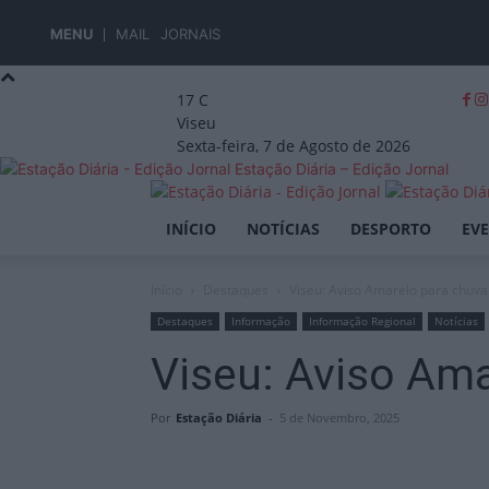
MENU
MAIL
JORNAIS
17
C
Viseu
Sexta-feira, 7 de Agosto de 2026
Estação Diária – Edição Jornal
INÍCIO
NOTÍCIAS
DESPORTO
EV
Início
Destaques
Viseu: Aviso Amarelo para chuva
Destaques
Informação
Informação Regional
Notícias
Viseu: Aviso Ama
Por
Estação Diária
-
5 de Novembro, 2025