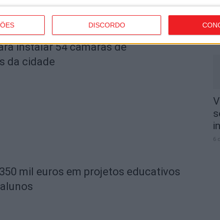
3
e
ÇÕES
DISCORDO
CON
6 
ara instalar 54 câmaras de
s da cidade
V
s
i
6 
 350 mil euros em projetos educativos
 alunos