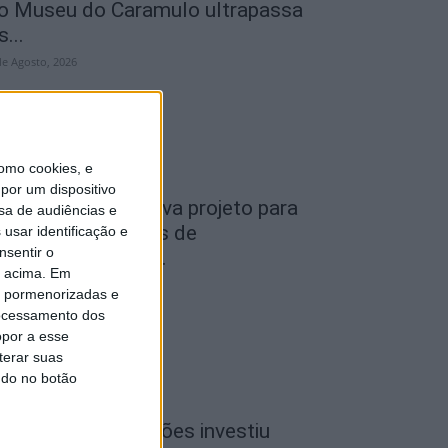
o Museu do Caramulo ultrapassa
s...
de Agosto, 2026
omo cookies, e
por um dispositivo
iseu: Câmara aprova projeto para
sa de audiências e
nstalar 54 câmaras de
usar identificação e
nsentir o
ideovigilância em...
o acima. Em
de Agosto, 2026
is pormenorizadas e
ocessamento dos
opor a esse
terar suas
ndo no botão
iseu: CIM Dão Lafões investiu