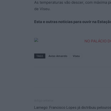
As temperaturas vão descer, com máxima pr
de Viseu.
Esta e outras notícias para ouvir na Estaç
TAGS
Aviso Amarelo
Viseu
Artigo anterior
Lamego: Francisco Lopes já distribuiu pelouro