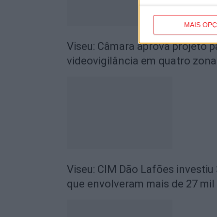
MAIS OP
Viseu: Câmara aprova projeto p
videovigilância em quatro zona
Viseu: CIM Dão Lafões investiu
que envolveram mais de 27 mil