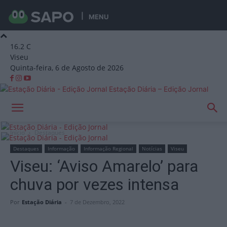
MENU
16.2
C
Viseu
Quinta-feira, 6 de Agosto de 2026
Estação Diária – Edição Jornal
Início
Destaques
Destaques
Informação
Informação Regional
Notícias
Viseu
Viseu: ‘Aviso Amarelo’ para
chuva por vezes intensa
Por
Estação Diária
-
7 de Dezembro, 2022