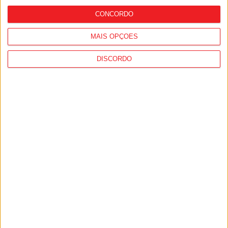
CONCORDO
MAIS OPÇÕES
DISCORDO
Futebol: Académico de Viseu perto de
fechar reforço para o ataque