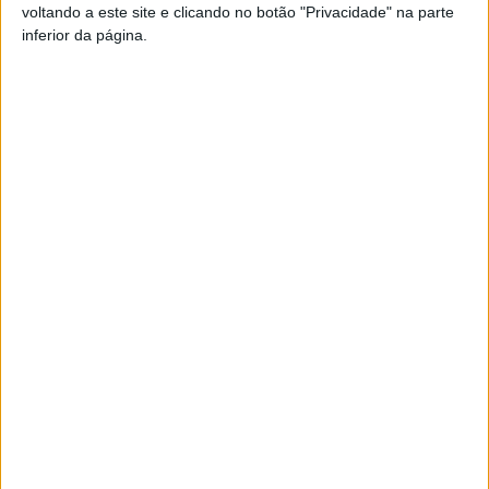
voltando a este site e clicando no botão "Privacidade" na parte
Pub
inferior da página.
TAGS
Aviso Amarelo
Chuva
Viseu
Artigo anterior
Próximo artigo
FUTSAL: Viseu 2001/Palácio
Viseu: Transportes aumentam
do Gelo fora da fase de
em 2023, mas MUV vai manter
subida
preço dos passes