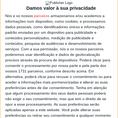
regiões do território continental, de sul para norte, e
Damos valor à sua privacidade
quinta-feira será um dia de aguaceiros fortes, que
Nós e os nossos
parceiros
armazenamos e/ou acedemos a
diminuirão de intensidade e frequência a partir da tarde
informações num dispositivo, como cookies, e processamos
de sexta-feira.
dados pessoais, como identificadores únicos e informações
padrão enviadas por um dispositivo para publicidade e
O IPMA avisa ainda que os valores acumulados de
conteúdos personalizados, medição de publicidade e
precipitação total entre hoje e sexta-feira serão
conteúdos, pesquisa de audiências e desenvolvimento de
serviços.
Com a sua permissão, nós e os nossos parceiros
significativos, alertando assim para o risco de cheias
poderemos usar identificação e dados de geolocalização
rápidas e inundações em especial em maio urbano.
precisos através da procura de dispositivos. Poderá clicar para
consentir o processamento por nossa parte e pela parte dos
A Autoridade Nacional de Emergência e Proteção Civil
nossos 1731 parceiros, conforme descrito acima. Em
alternativa, poderá clicar para recusar o consentimento ou para
(ANEPC) já tinha emitido na terça-feira um aviso à
aceder a informações mais pormenorizadas e alterar as suas
população, para hoje e quinta-feira, devido à previsão de
preferências antes de dar consentimento.
Tenha em atenção
chuva, vento forte e agitação marítima no centro e sul.
que algum processamento dos seus dados pessoais poderá
não exigir o seu consentimento, mas que tem o direito de se
opor a esse processamento. As suas preferências serão
Esta e outras notícias para ouvir na Estação Diária – 96.8
aplicadas apenas a este website. Você pode alterar suas
FM ou em
www.968.fm
preferências ou retirar seu consentimento a qualquer momento