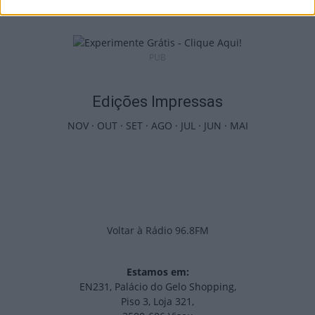
PUB
Edições Impressas
NOV
·
OUT
·
SET
·
AGO
·
JUL
·
JUN
·
MAI
Voltar à Rádio 96.8FM
Estamos em:
EN231, Palácio do Gelo Shopping,
Piso 3, Loja 321,