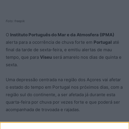
Foto: freepik
O
Instituto Português do Mar e da Atmosfera (IPMA)
alerta para a ocorrência de chuva forte em
Portugal
até
final da tarde de sexta-feira, e emitiu alertas de mau
tempo, que para
Viseu
será amarelo nos dias de quinta e
sexta.
Uma depressão centrada na região dos Açores vai afetar
o estado do tempo em Portugal nos próximos dias, com a
região sul do continente, a ser afetada já durante esta
quarta-feira por chuva por vezes forte e que poderá ser
acompanhada de trovoada e rajadas.
A chuva vai estender-se gradualmente às restantes