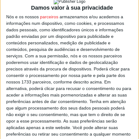
Damos valor à sua privacidade
Os responsáveis pelo Banco Alimentar de Viseu
Nós e os nossos
parceiros
armazenamos e/ou acedemos a
consideram de extrema importância a recolha solidária
informações num dispositivo, como cookies, e processamos
dados pessoais, como identificadores únicos e informações
deste fim-de-semana, numa altura em que se aproxima o
padrão enviadas por um dispositivo para publicidade e
Natal e os armazéns da instituição estão praticamente
conteúdos personalizados, medição de publicidade e
vazios.
conteúdos, pesquisa de audiências e desenvolvimento de
serviços.
Com a sua permissão, nós e os nossos parceiros
poderemos usar identificação e dados de geolocalização
Dezenas de supermercados do distrito de Viseu acolhem
precisos através da procura de dispositivos. Poderá clicar para
a iniciativa, a pensar nas famílias mais carenciadas e que
consentir o processamento por nossa parte e pela parte dos
são seguidas pelas instituições de apoio social.
nossos 1733 parceiros, conforme descrito acima. Em
alternativa, poderá clicar para recusar o consentimento ou para
aceder a informações mais pormenorizadas e alterar as suas
Esta e outras notícias para ouvir na Estação Diária – 96.8
preferências antes de dar consentimento.
Tenha em atenção
FM ou em
www.968.fm
que algum processamento dos seus dados pessoais poderá
não exigir o seu consentimento, mas que tem o direito de se
Pub
opor a esse processamento. As suas preferências serão
aplicadas apenas a este website. Você pode alterar suas
preferências ou retirar seu consentimento a qualquer momento