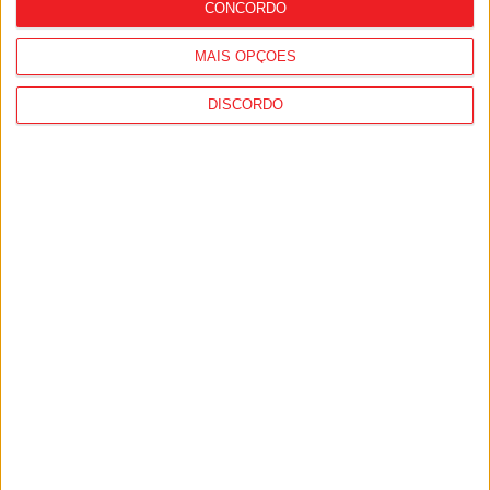
CONCORDO
MAIS OPÇÕES
DISCORDO
Viseu: CIM Dão Lafões investiu 350 mil
euros em projetos educativos que
envolveram mais de 27 mil alunos