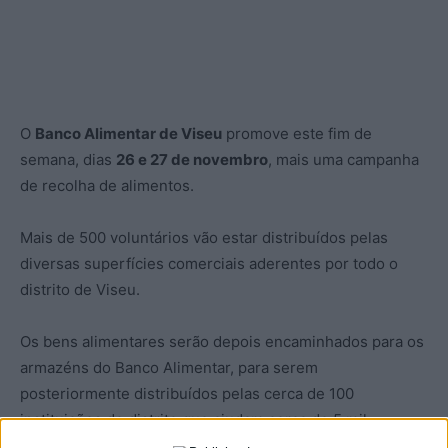
O
Banco Alimentar de Viseu
promove este fim de
semana, dias
26 e 27 de novembro
, mais uma campanha
de recolha de alimentos.
Mais de 500 voluntários vão estar distribuídos pelas
diversas superfícies comerciais aderentes por todo o
distrito de Viseu.
Os bens alimentares serão depois encaminhados para os
armazéns do Banco Alimentar, para serem
posteriormente distribuídos pelas cerca de 100
instituições do distrito que ajudam cerca de 5 mil
pessoas.