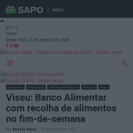
MENU
32.7
C
Viseu
Sexta-feira, 7 de Agosto de 2026
Estação Diária – Edição Jornal
Início
Destaques
Destaques
Informação
Informação Regional
Notícias
Viseu
Viseu: Banco Alimentar
com recolha de alimentos
no fim-de-semana
Por
Estação Diária
-
25 de Novembro, 2022