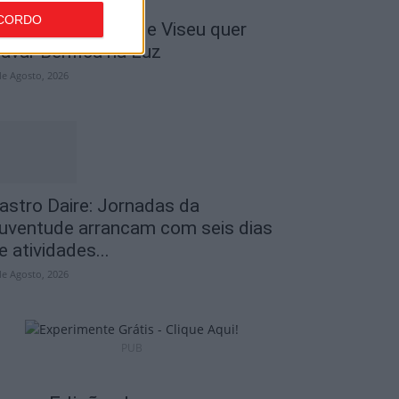
CORDO
 Liga: Académico de Viseu quer
ravar Benfica na Luz
de Agosto, 2026
astro Daire: Jornadas da
uventude arrancam com seis dias
e atividades...
de Agosto, 2026
PUB