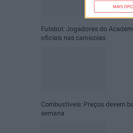
MAIS OP
Futebol: Jogadores do Académic
oficiais nas camisolas
Combustíveis: Preços devem ba
semana