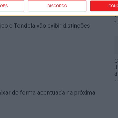
ÇÕES
DISCORDO
CON
I
t
7 
o e Tondela vão exibir distinções
C
J
d
7 
ixar de forma acentuada na próxima