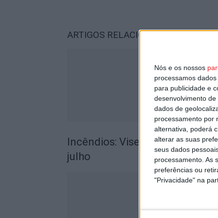
ARTIGOS RELACIONADOS
Mais do a
Nós e os nossos
par
processamos dados p
para publicidade e 
desenvolvimento de 
dados de geolocaliza
processamento por n
alternativa, poderá
alterar as suas pref
Incêndios: Viseu é o segundo di
seus dados pessoais
julho
processamento. As s
preferências ou reti
"Privacidade" na part