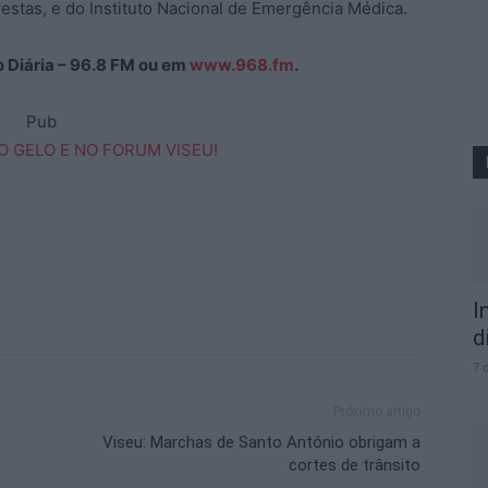
estas, e do Instituto Nacional de Emergência Médica.
ão Diária – 96.8 FM ou em
www.968.fm
.
Pub
I
d
7 
Próximo artigo
Viseu: Marchas de Santo António obrigam a
cortes de trânsito