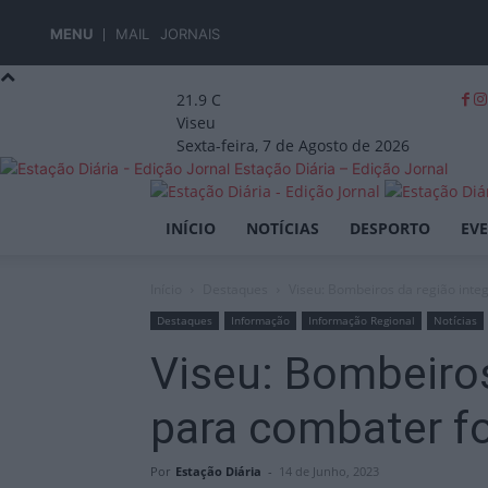
MENU
MAIL
JORNAIS
21.9
C
Viseu
Sexta-feira, 7 de Agosto de 2026
Estação Diária – Edição Jornal
INÍCIO
NOTÍCIAS
DESPORTO
EV
Início
Destaques
Viseu: Bombeiros da região inte
Destaques
Informação
Informação Regional
Notícias
Viseu: Bombeiros
para combater f
Por
Estação Diária
-
14 de Junho, 2023