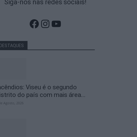
Siga-nos nas redes sociais!
Facebook
Instagram
YouTube
DESTAQUES
ncêndios: Viseu é o segundo
istrito do país com mais área...
de Agosto, 2026