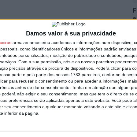
F
e
utor
o
Damos valor à sua privacidade
7 
ceiros
armazenamos e/ou acedemos a informações num dispositivo, c
essoais, como identificadores únicos e informações padrão enviadas 
conteúdos personalizados, medição de publicidade e conteúdos, pesqui
serviços.
Com a sua permissão, nós e os nossos parceiros poderemos 
ção precisos através da procura de dispositivos. Poderá clicar para co
ossa parte e pela parte dos nossos 1733 parceiros, conforme descrit
C
 clicar para recusar o consentimento ou para aceder a informações ma
b
erências antes de dar consentimento.
Tenha em atenção que algum pr
strito do país com mais área ardida até
p
 poderá não exigir o seu consentimento, mas que tem o direito de se 
uas preferências serão aplicadas apenas a este website. Você pode al
7 
rar seu consentimento a qualquer momento voltando a este site e clica
e inferior da página.