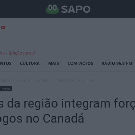
ENTOS
CULTURA
MAIS
CONTACTOS
RÁDIO 96.8 FM
gram força internacional para combater fogos no Canadá
Viseu
 da região integram forç
ogos no Canadá