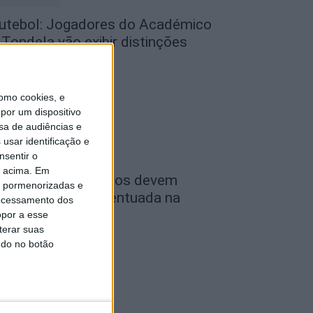
utebol: Jogadores do Académico
 Tondela vão exibir distinções
ficiais nas...
de Agosto, 2026
omo cookies, e
por um dispositivo
sa de audiências e
usar identificação e
nsentir o
o acima. Em
ombustíveis: Preços devem
is pormenorizadas e
aixar de forma acentuada na
ocessamento dos
róxima semana
opor a esse
terar suas
de Agosto, 2026
ndo no botão