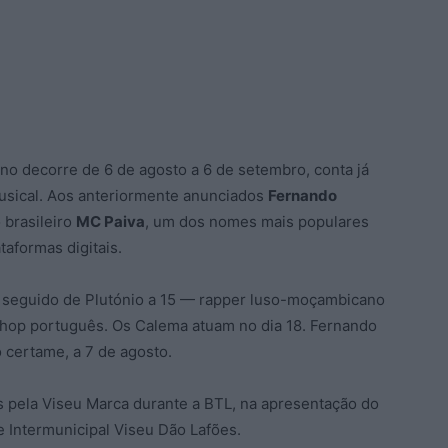
ano decorre de 6 de agosto a 6 de setembro, conta já
usical. Aos anteriormente anunciados
Fernando
o brasileiro
MC Paiva
, um dos nomes mais populares
aformas digitais.
o, seguido de Plutónio a 15 — rapper luso-moçambicano
hop português. Os Calema atuam no dia 18. Fernando
 certame, a 7 de agosto.
 pela Viseu Marca durante a BTL, na apresentação do
 Intermunicipal Viseu Dão Lafões.