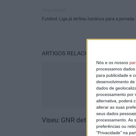
Artigo anterior
Futebol: Liga já definiu horários para a jornada
ARTIGOS RELACIONADOS
Mais do a
Nós e os nossos
par
processamos dados p
para publicidade e 
desenvolvimento de 
dados de geolocaliza
processamento por n
alternativa, poderá
alterar as suas pref
seus dados pessoais
Viseu: GNR detém sete suspeito
processamento. As s
preferências ou reti
"Privacidade" na part