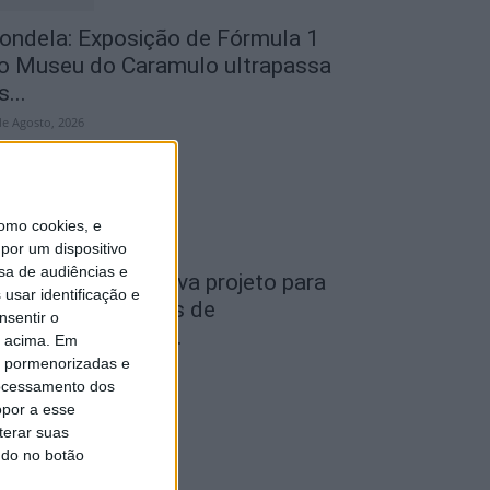
ondela: Exposição de Fórmula 1
o Museu do Caramulo ultrapassa
s...
de Agosto, 2026
omo cookies, e
por um dispositivo
sa de audiências e
iseu: Câmara aprova projeto para
usar identificação e
nstalar 54 câmaras de
nsentir o
ideovigilância em...
o acima. Em
is pormenorizadas e
de Agosto, 2026
ocessamento dos
opor a esse
terar suas
ndo no botão