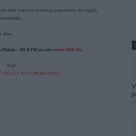
 um dos maiores eventos populares da região,
 animação.
 dias.
ão Diária – 96.8 FM ou em
www.968.fm
.
Pub
V
p
6 