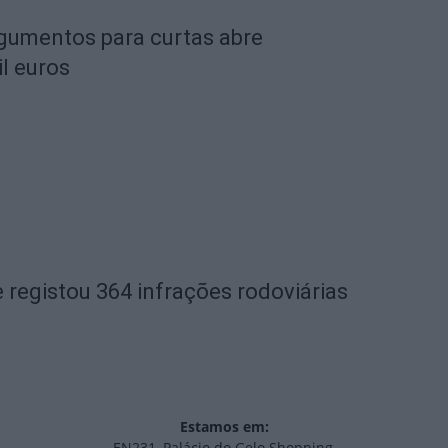
rgumentos para curtas abre
l euros
 registou 364 infrações rodoviárias
Estamos em:
EN231, Palácio do Gelo Shopping,