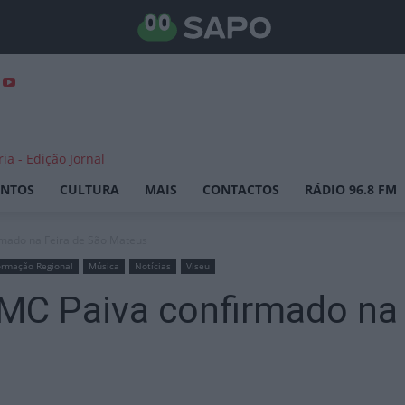
ENTOS
CULTURA
MAIS
CONTACTOS
RÁDIO 96.8 FM
irmado na Feira de São Mateus
ormação Regional
Música
Notícias
Viseu
o MC Paiva confirmado na