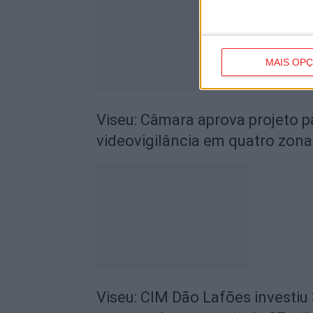
MAIS OP
Viseu: Câmara aprova projeto p
videovigilância em quatro zona
Viseu: CIM Dão Lafões investiu