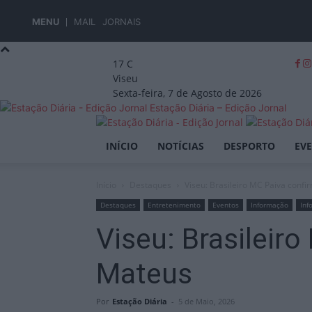
MENU
MAIL
JORNAIS
17
C
Viseu
Sexta-feira, 7 de Agosto de 2026
Estação Diária – Edição Jornal
INÍCIO
NOTÍCIAS
DESPORTO
EV
Início
Destaques
Viseu: Brasileiro MC Paiva conf
Destaques
Entretenimento
Eventos
Informação
Inf
Viseu: Brasileir
Mateus
Por
Estação Diária
-
5 de Maio, 2026