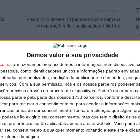
T
Próximo artigo
n
 33
Viseu: GNR deteve 18 pessoas numa semana
o
em operações de fiscalização no distrito
6 
utor
Damos valor à sua privacidade
ceiros
armazenamos e/ou acedemos a informações num dispositivo, c
essoais, como identificadores únicos e informações padrão enviadas 
conteúdos personalizados, medição de publicidade e conteúdos, pesqui
V
serviços.
Com a sua permissão, nós e os nossos parceiros poderemos 
i
ção precisos através da procura de dispositivos. Poderá clicar para co
v
ossa parte e pela parte dos nossos 1733 parceiros, conforme descrit
 clicar para recusar o consentimento ou para aceder a informações ma
6 
erências antes de dar consentimento.
Tenha em atenção que algum pr
 poderá não exigir o seu consentimento, mas que tem o direito de se 
s por furto de cobre na região
uas preferências serão aplicadas apenas a este website. Você pode al
rar seu consentimento a qualquer momento voltando a este site e clica
e inferior da página.