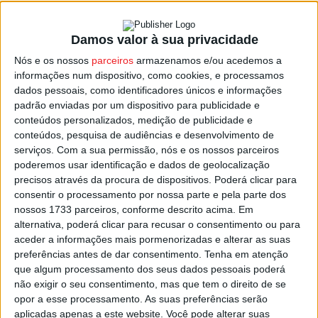
chegada dos meios de urgência pré-hospitalar.
Damos valor à sua privacidade
Este BTT solidário é a primeira de uma série de
Nós e os nossos
parceiros
armazenamos e/ou acedemos a
iniciativas que os Bombeiros Voluntários de Viseu
informações num dispositivo, como cookies, e processamos
pretendem realizar ao longo do ano, com o objetivo de
dados pessoais, como identificadores únicos e informações
padrão enviadas por um dispositivo para publicidade e
conseguirem desfibrilhadores para poderem equipar um
conteúdos personalizados, medição de publicidade e
veículo florestal de ataque a incêndios e um veículo de
conteúdos, pesquisa de audiências e desenvolvimento de
comando operacional.
serviços.
Com a sua permissão, nós e os nossos parceiros
poderemos usar identificação e dados de geolocalização
precisos através da procura de dispositivos. Poderá clicar para
Domingo, esta prova de BTT solidário terá um percurso
consentir o processamento por nossa parte e pela parte dos
de cerca de 30 quilómetros num percurso desenhado na
nossos 1733 parceiros, conforme descrito acima. Em
zona envolvente ao quartel da corporação, com
alternativa, poderá clicar para recusar o consentimento ou para
passagem pelas freguesias de Cavernães, Mundão e Rio
aceder a informações mais pormenorizadas e alterar as suas
de Loba.
preferências antes de dar consentimento.
Tenha em atenção
que algum processamento dos seus dados pessoais poderá
não exigir o seu consentimento, mas que tem o direito de se
O evento pretende ainda “ser uma forma de promoção da
opor a esse processamento. As suas preferências serão
atividade desportiva”, depois de todos os
aplicadas apenas a este website. Você pode alterar suas