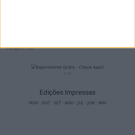
Futebol: 2.ª Divisão Distrital de Viseu já tem
séries e calendário
9 de Agosto, 2026
PUB
Edições Impressas
NOV
·
OUT
·
SET
·
AGO
·
JUL
·
JUN
·
MAI