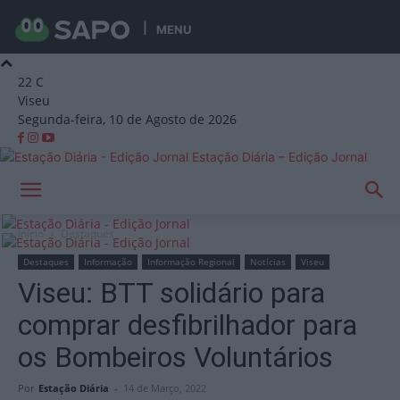
MENU
22
C
Viseu
Segunda-feira, 10 de Agosto de 2026
Estação Diária – Edição Jornal
Início
Destaques
Destaques
Informação
Informação Regional
Notícias
Viseu
Viseu: BTT solidário para
comprar desfibrilhador para
os Bombeiros Voluntários
Por
Estação Diária
-
14 de Março, 2022