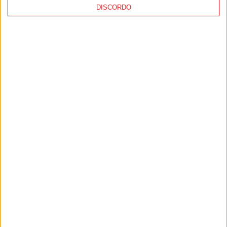
DISCORDO
Viseu: Concurso nacional de argumentos
para curtas abre candidaturas com
prémio de mil euros