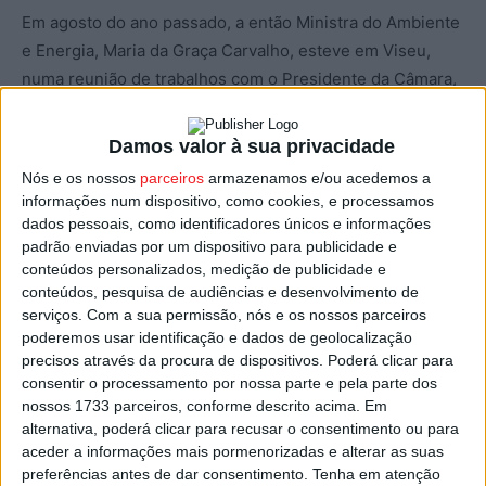
Em agosto do ano passado, a então Ministra do Ambiente
e Energia, Maria da Graça Carvalho, esteve em Viseu,
numa reunião de trabalhos com o Presidente da Câmara,
Fernando Ruas, tendo anunciado a concordância do
Governo com esta adesão que, até à data, tinha sido
Damos valor à sua privacidade
proposta por Viseu, mas também por outros concelhos
Nós e os nossos
parceiros
armazenamos e/ou acedemos a
vizinhos na região.
informações num dispositivo, como cookies, e processamos
dados pessoais, como identificadores únicos e informações
Para o Vice-Presidente do Conselho de Administração
padrão enviadas por um dispositivo para publicidade e
conteúdos personalizados, medição de publicidade e
dos SMAS de Viseu, e vereador na autarquia,
João Paulo
conteúdos, pesquisa de audiências e desenvolvimento de
Gouveia
, esta adesão “não se trata de uma privatização
serviços.
Com a sua permissão, nós e os nossos parceiros
nem de um aumento dos tarifários no setor da água,
poderemos usar identificação e dados de geolocalização
senão somente um passo essencial para resolver,
precisos através da procura de dispositivos. Poderá clicar para
consentir o processamento por nossa parte e pela parte dos
eficazmente, o problema de abastecimento de água no
nossos 1733 parceiros, conforme descrito acima. Em
território”.
alternativa, poderá clicar para recusar o consentimento ou para
aceder a informações mais pormenorizadas e alterar as suas
“Com esta adesão, a gestão do abastecimento de água
preferências antes de dar consentimento.
Tenha em atenção