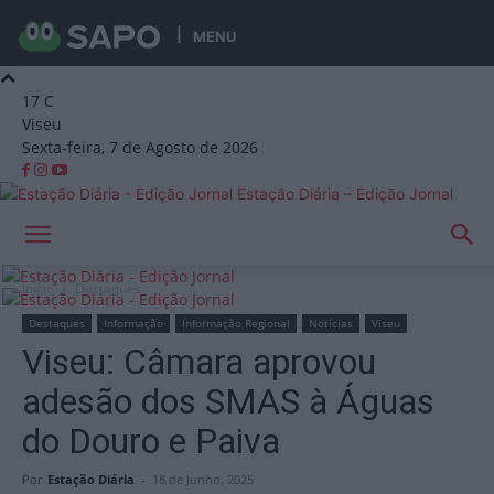
MENU
17
C
Viseu
Sexta-feira, 7 de Agosto de 2026
Estação Diária – Edição Jornal
Início
Destaques
Destaques
Informação
Informação Regional
Notícias
Viseu
Viseu: Câmara aprovou
adesão dos SMAS à Águas
do Douro e Paiva
Por
Estação Diária
-
18 de Junho, 2025