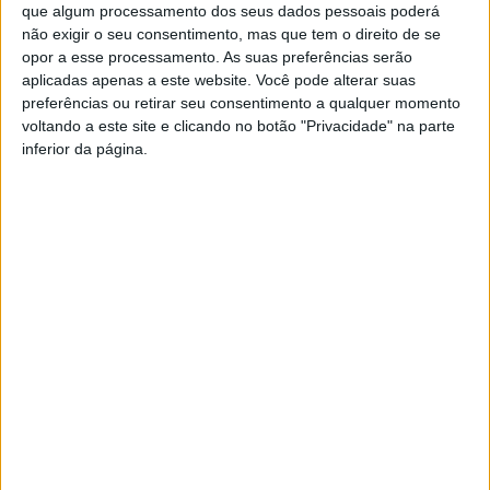
que algum processamento dos seus dados pessoais poderá
em alta passará a ser feita pela Águas do Douro e Paiva,
não exigir o seu consentimento, mas que tem o direito de se
mas os SMAS de Viseu continuarão o seu trabalho na
opor a esse processamento. As suas preferências serão
gestão do abastecimento da água em baixa, ou seja,
aplicadas apenas a este website. Você pode alterar suas
aquela que chega a casa dos munícipes”, reforçou o
preferências ou retirar seu consentimento a qualquer momento
voltando a este site e clicando no botão "Privacidade" na parte
também Vice-Presidente na autarquia viseense.
inferior da página.
Já
João
Azevedo
, vereador do PS, justificou o voto
contra considerando que “o principal objetivo político” de
Fernando Ruas é “livrar-se da gestão da nossa água”, e
que a adesão à Águas do Douro e Paiva “compromete o
futuro da gestão da água no concelho para os próximos
20 anos”.
A adesão às Águas de Douro e Paiva engloba um
investimento por parte da empresa de mais de 100
milhões de euros, investimento esse que se traduzirá
num conjunto de empreitadas de grande e média