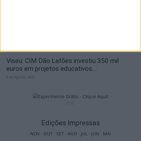
54 câmaras de videovigilância em...
6 de Agosto, 2026
Viseu: CIM Dão Lafões investiu 350 mil
euros em projetos educativos...
6 de Agosto, 2026
PUB
Edições Impressas
NOV
·
OUT
·
SET
·
AGO
·
JUL
·
JUN
·
MAI