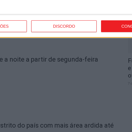
I
d
7 
ÇÕES
DISCORDO
CON
e a noite a partir de segunda-feira
F
e
o
7 
strito do país com mais área ardida até