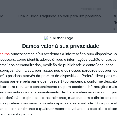
Próximo artigo
V
io
Liga 2: Jogo fraquinho só deu para um pontinho
n
8 
utor
Damos valor à sua privacidade
ceiros
armazenamos e/ou acedemos a informações num dispositivo, c
essoais, como identificadores únicos e informações padrão enviadas 
conteúdos personalizados, medição de publicidade e conteúdos, pesqui
S
serviços.
Com a sua permissão, nós e os nossos parceiros poderemos 
C
ção precisos através da procura de dispositivos. Poderá clicar para co
8 
ossa parte e pela parte dos nossos 1733 parceiros, conforme descrit
 clicar para recusar o consentimento ou para aceder a informações ma
erências antes de dar consentimento.
Tenha em atenção que algum pr
 poderá não exigir o seu consentimento, mas que tem o direito de se 
om novas regras para a temporada
uas preferências serão aplicadas apenas a este website. Você pode al
rar seu consentimento a qualquer momento voltando a este site e clica
e inferior da página.