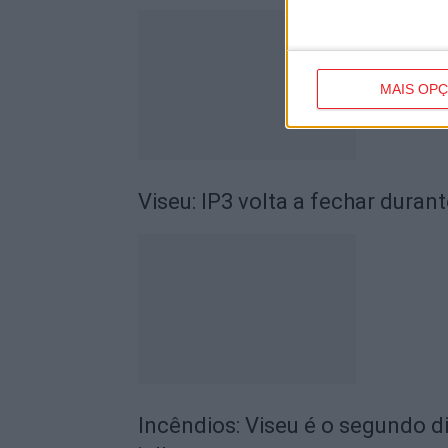
MAIS OP
Viseu: IP3 volta a fechar durant
Incêndios: Viseu é o segundo di