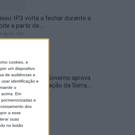
iseu: IP3 volta a fechar durante a
oite a partir de...
de Agosto, 2026
omo cookies, e
por um dispositivo
sa de audiências e
ão Pedro do Sul: Governo aprova
usar identificação e
entro de Interpretação da Serra...
nsentir o
de Agosto, 2026
o acima. Em
is pormenorizadas e
ocessamento dos
opor a esse
terar suas
ndo no botão