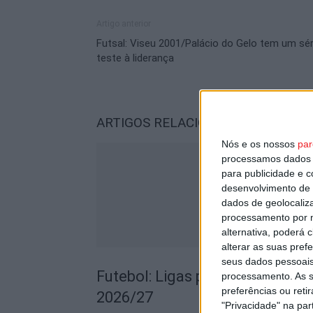
Artigo anterior
Futsal: Viseu 2001/Palácio do Gelo tem um sér
teste à liderança
ARTIGOS RELACIONADOS
Mais do a
Nós e os nossos
par
processamos dados p
para publicidade e 
desenvolvimento de 
dados de geolocaliza
processamento por n
alternativa, poderá
alterar as suas pref
seus dados pessoais
Futebol: Ligas profissionais c
processamento. As s
preferências ou reti
2026/27
"Privacidade" na part