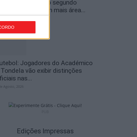
ncêndios: Viseu é o segundo
istrito do país com mais área...
de Agosto, 2026
CORDO
utebol: Jogadores do Académico
 Tondela vão exibir distinções
ficiais nas...
de Agosto, 2026
PUB
Edições Impressas