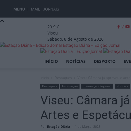
MENU
MAIL
JORNAIS
29.9
C
Viseu
Sábado, 8 de Agosto de 2026
Estação Diária – Edição Jornal
INÍCIO
NOTÍCIAS
DESPORTO
EV
Início
Destaques
Viseu: Câmara já aprovou o antep
Destaques
Informação
Informação Regional
Notícias
Viseu: Câmara já
Artes e Espetácu
Por
Estação Diária
-
1 de Março, 2025