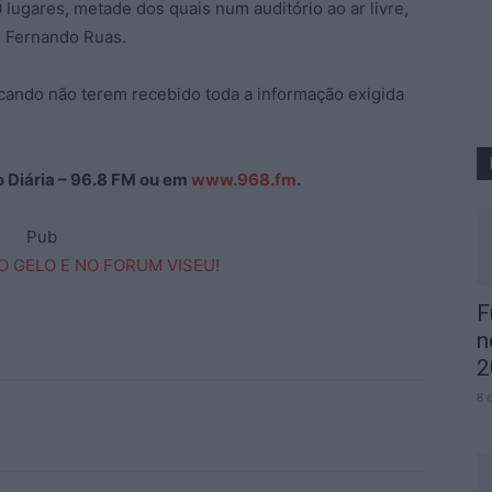
0 lugares, metade dos quais num auditório ao ar livre,
u Fernando Ruas.
icando não terem recebido toda a informação exigida
ão Diária – 96.8 FM ou em
www.968.fm
.
Pub
F
n
2
8 