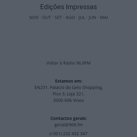
Edições Impressas
NOV
·
OUT
·
SET
·
AGO
·
JUL
·
JUN
·
MAI
Voltar à Rádio 96.8FM
Estamos em:
EN231, Palácio do Gelo Shopping,
Piso 3, Loja 321,
3500-606 Viseu
Contactos gerais:
geral@968.fm
(+351) 232 432 347