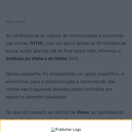
Foto: Jcomp
As candidaturas ao regime de restruturação e conversão
das vinhas (
VITIS
), com um apoio global de 60 milhões de
euros, estão abertas até ao final deste mês, informou o
Instituto da Vinha e do Vinho
(IVV).
Nesta campanha, foi estabelecido um apoio específico, e
excecional, para a reestruturação e reconversão das
vinhas nas freguesias afetadas pelos incêndios em
agosto e setembro passados.
No que diz respeito ao distrito de
Viseu
, as candidaturas
estão abertas para algumas freguesias dos concelhos de
Cinfães, Lamego, São João da Pesqueira, Sernancelhe,