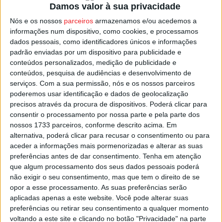
Tabuaço, Tarouca, Carregal do Sal, Castro Daire,
Damos valor à sua privacidade
Mangualde, Nelas, Penalva do Castelo, São Pedro do Sul,
Nós e os nossos
parceiros
armazenamos e/ou acedemos a
Sátão, Vila Nova de Paiva e Viseu.
informações num dispositivo, como cookies, e processamos
dados pessoais, como identificadores únicos e informações
padrão enviadas por um dispositivo para publicidade e
Devem de ser submetidas na página ‘online’ do IFAP –
conteúdos personalizados, medição de publicidade e
Instituto de Financiamento da Agricultura e Pescas, e
conteúdos, pesquisa de audiências e desenvolvimento de
serão depois decididas até 30 de junho.
serviços.
Com a sua permissão, nós e os nossos parceiros
poderemos usar identificação e dados de geolocalização
precisos através da procura de dispositivos. Poderá clicar para
Esta e outras notícias para ouvir na Estação Diária – 96.8
consentir o processamento por nossa parte e pela parte dos
FM ou em
www.968.fm
.
nossos 1733 parceiros, conforme descrito acima. Em
alternativa, poderá clicar para recusar o consentimento ou para
aceder a informações mais pormenorizadas e alterar as suas
Pub
preferências antes de dar consentimento.
Tenha em atenção
que algum processamento dos seus dados pessoais poderá
não exigir o seu consentimento, mas que tem o direito de se
opor a esse processamento. As suas preferências serão
TAGS
Candidaturas
Viseu
VITIS
aplicadas apenas a este website. Você pode alterar suas
preferências ou retirar seu consentimento a qualquer momento
voltando a este site e clicando no botão "Privacidade" na parte