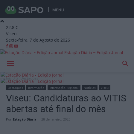
MENU
22.8
C
Viseu
Sexta-feira, 7 de Agosto de 2026
Estação Diária – Edição Jornal
Início
Destaques
Destaques
Informação
Informação Regional
Notícias
Viseu
Viseu: Candidaturas ao VITIS
abertas até final do mês
Por
Estação Diária
-
28 de Janeiro, 2025