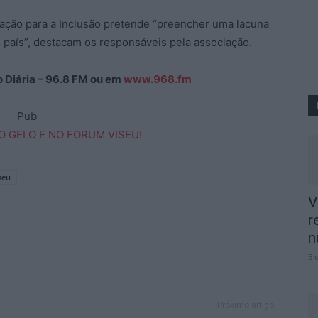
tação para a Inclusão pretende “preencher uma lacuna
o país”, destacam os responsáveis pela associação.
ão Diária – 96.8 FM ou em
www.968.fm
Pub
seu
V
r
n
5 
Próximo artigo