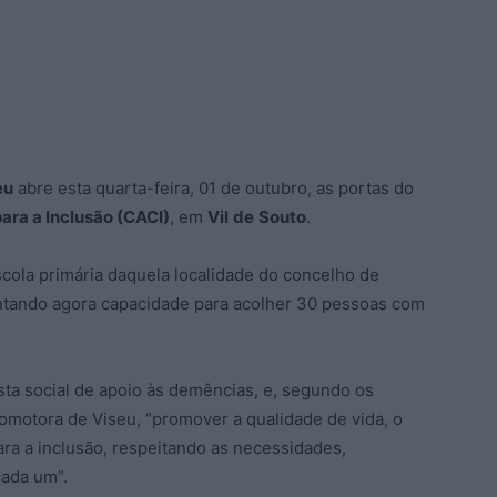
eu
abre esta quarta-feira, 01 de outubro, as portas do
ara a Inclusão (CACI)
, em
Vil
de
Souto
.
escola primária daquela localidade do concelho de
entando agora capacidade para acolher 30 pessoas com
sta social de apoio às demências, e, segundo os
omotora de Viseu, “promover a qualidade de vida, o
ra a inclusão, respeitando as necessidades,
cada um”.