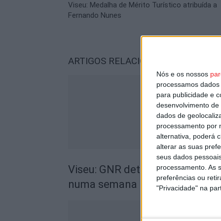
Viseu: Medalha de Mérito Turístico atribuída a
Fernando Nunes
ARTIGOS RELACIONADOS
Mais do a
Nós e os nossos
par
processamos dados p
para publicidade e 
desenvolvimento de 
dados de geolocaliza
processamento por n
alternativa, poderá
alterar as suas pref
seus dados pessoais
processamento. As s
Viseu: GNR deteve 13 pessoas e
preferências ou reti
numa semana
"Privacidade" na part