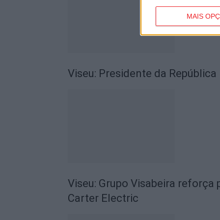
MAIS OP
Viseu: Presidente da República
Viseu: Grupo Visabeira reforç
Carter Electric