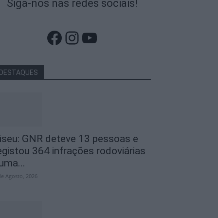
Siga-nos nas redes sociais!
Facebook
Instagram
YouTube
DESTAQUES
iseu: GNR deteve 13 pessoas e
egistou 364 infrações rodoviárias
uma...
de Agosto, 2026