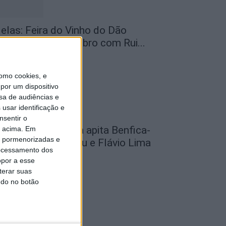
elas: Feira do Vinho do Dão
egressa em setembro com Rui...
de Agosto, 2026
omo cookies, e
por um dispositivo
sa de audiências e
usar identificação e
nsentir o
utebol: David Silva apita Benfica-
o acima. Em
is pormenorizadas e
cadémico de Viseu e Flávio Lima
ocessamento dos
..
opor a esse
de Agosto, 2026
terar suas
ndo no botão