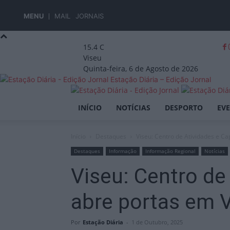
MENU
MAIL
JORNAIS
15.4
C
Viseu
Quinta-feira, 6 de Agosto de 2026
Estação Diária – Edição Jornal
INÍCIO
NOTÍCIAS
DESPORTO
EV
Início
Destaques
Viseu: Centro de Atividades e Ca
Destaques
Informação
Informação Regional
Notícias
Viseu: Centro de
abre portas em V
Por
Estação Diária
-
1 de Outubro, 2025