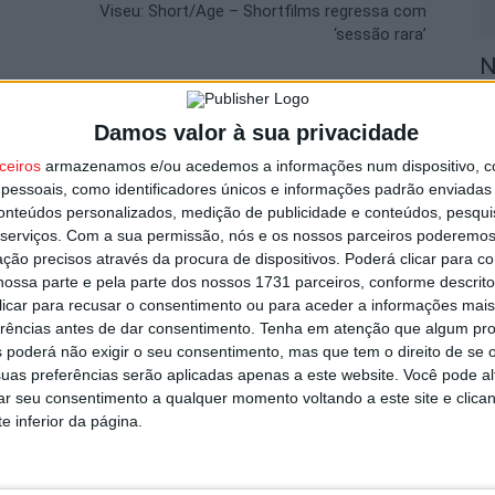
Viseu: Short/Age – Shortfilms regressa com
‘sessão rara’
N
r
5 
Damos valor à sua privacidade
utor
ceiros
armazenamos e/ou acedemos a informações num dispositivo, c
essoais, como identificadores únicos e informações padrão enviadas 
conteúdos personalizados, medição de publicidade e conteúdos, pesqui
serviços.
Com a sua permissão, nós e os nossos parceiros poderemos 
ção precisos através da procura de dispositivos. Poderá clicar para co
F
ossa parte e pela parte dos nossos 1731 parceiros, conforme descrit
 clicar para recusar o consentimento ou para aceder a informações ma
A
erências antes de dar consentimento.
Tenha em atenção que algum pr
o.
 poderá não exigir o seu consentimento, mas que tem o direito de se 
5 
uas preferências serão aplicadas apenas a este website. Você pode al
 registou 364 infrações rodoviárias
rar seu consentimento a qualquer momento voltando a este site e clica
e inferior da página.