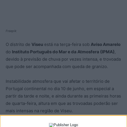
Freepik
O distrito de
Viseu
está na terça-feira sob
Aviso Amarelo
do
Instituto Português do Mar e da Atmosfera (IPMA)
,
devido à previsão de chuva por vezes intensa, e trovoada
que pode ser acompanhada com queda de granizo.
Instabilidade atmosfera que vai afetar o território de
Portugal continental no dia 10 de junho, em especial a
partir da tarde e noite, e ainda durante as primeiras horas
de quarta-feira, altura em que as trovoadas poderão ser
mais intensas na região de Viseu.
Trovoadas habituais nesta altura do ano, e além da queda