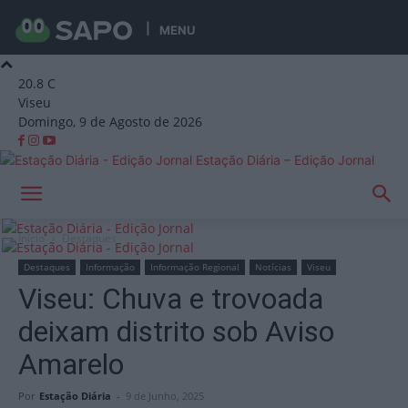
MENU
20.8
C
Viseu
Domingo, 9 de Agosto de 2026
Estação Diária – Edição Jornal
Início
Destaques
Destaques
Informação
Informação Regional
Notícias
Viseu
Viseu: Chuva e trovoada
deixam distrito sob Aviso
Amarelo
Por
Estação Diária
-
9 de Junho, 2025