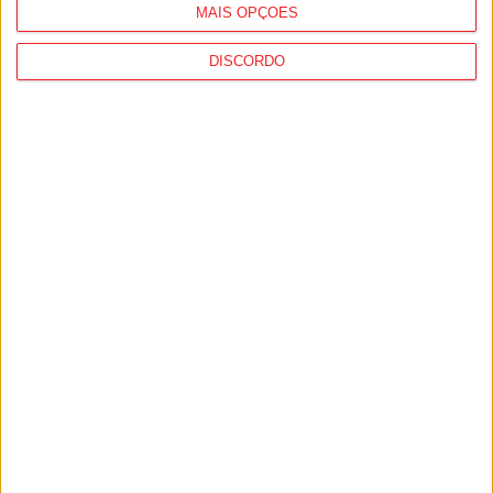
MAIS OPÇÕES
DISCORDO
Viseu: Associação de Vila Chã de Sá
inaugura lar de 4,5 milhões com
capacidade para 63 idosos