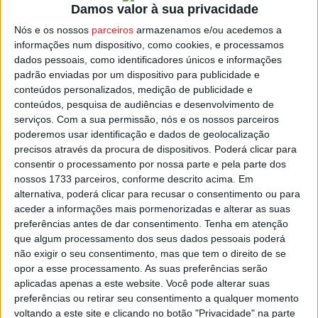
Damos valor à sua privacidade
de granizo há condições que podem potenciar episódios
Nós e os nossos
parceiros
armazenamos e/ou acedemos a
de vento intenso.
informações num dispositivo, como cookies, e processamos
dados pessoais, como identificadores únicos e informações
Quinta e sexta a previsão aponta ainda para períodos de
padrão enviadas por um dispositivo para publicidade e
chuva, em especial durante a madrugada e manhã.
conteúdos personalizados, medição de publicidade e
conteúdos, pesquisa de audiências e desenvolvimento de
serviços.
Com a sua permissão, nós e os nossos parceiros
A partir de sábado o tempo voltará a estabilizar com dias
poderemos usar identificação e dados de geolocalização
de sol e tempo quente, com o regresso das temperaturas
precisos através da procura de dispositivos. Poderá clicar para
acima dos 30 graus de máxima na região de Viseu.
consentir o processamento por nossa parte e pela parte dos
nossos 1733 parceiros, conforme descrito acima. Em
alternativa, poderá clicar para recusar o consentimento ou para
Esta e outras notícias para ouvir na Estação Diária – 96.8
aceder a informações mais pormenorizadas e alterar as suas
FM ou em
www.968.fm
preferências antes de dar consentimento.
Tenha em atenção
que algum processamento dos seus dados pessoais poderá
Pub
não exigir o seu consentimento, mas que tem o direito de se
opor a esse processamento. As suas preferências serão
aplicadas apenas a este website. Você pode alterar suas
preferências ou retirar seu consentimento a qualquer momento
voltando a este site e clicando no botão "Privacidade" na parte
TAGS
Aviso Amarelo
Trovoada
Viseu