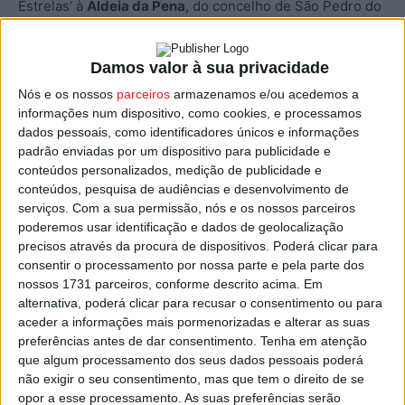
Estrelas’ à
Aldeia da Pena
, do concelho de São Pedro do
Sul. Na Doçaria Regional, foi premiado o
‘Viriato’
enquanto na categoria de Monumentos Nacionais, a
Sé
Damos valor à sua privacidade
de Viseu
recebeu o prémio.
Nós e os nossos
parceiros
armazenamos e/ou acedemos a
informações num dispositivo, como cookies, e processamos
No Artesanato, ‘5 Estrelas’ para o
Linho de Várzea de
dados pessoais, como identificadores únicos e informações
Calde
, enquanto a
‘Vitela de Lafões’
foi contemplada na
padrão enviadas por um dispositivo para publicidade e
categoria Cozinha Tradicional Portuguesa.
conteúdos personalizados, medição de publicidade e
conteúdos, pesquisa de audiências e desenvolvimento de
Na lista surge ainda o
Moinho da Lapa
, em Sernancelhe,
serviços.
Com a sua permissão, nós e os nossos parceiros
com o prémio na categoria Casas de Campo, enquanto o
poderemos usar identificação e dados de geolocalização
Palácio do Gelo
, em Viseu, ganhou o galardão dos
precisos através da procura de dispositivos. Poderá clicar para
Centros Comerciais.
consentir o processamento por nossa parte e pela parte dos
nossos 1731 parceiros, conforme descrito acima. Em
Nas Festas, Feiras e Romarias, a
Feira de São Mateus
,
alternativa, poderá clicar para recusar o consentimento ou para
recebeu o prémio, enquanto o
Montebelo Aguieira
, da
aceder a informações mais pormenorizadas e alterar as suas
Visabeira Turismo, ganhou o prémio na categoria Hotéis
preferências antes de dar consentimento.
Tenha em atenção
e Spa’s. Quanto ao Enoturismo, o prémio foi dado à
que algum processamento dos seus dados pessoais poderá
não exigir o seu consentimento, mas que tem o direito de se
Quinta da Pacheca
, no concelho de Lamego.
opor a esse processamento. As suas preferências serão