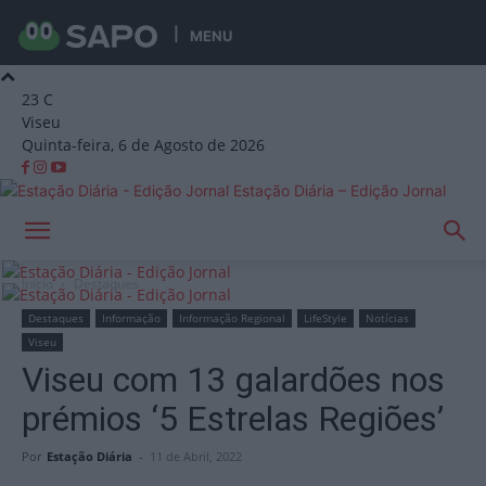
MENU
23
C
Viseu
Quinta-feira, 6 de Agosto de 2026
Estação Diária – Edição Jornal
Início
Destaques
Destaques
Informação
Informação Regional
LifeStyle
Notícias
Viseu
Viseu com 13 galardões nos
prémios ‘5 Estrelas Regiões’
Por
Estação Diária
-
11 de Abril, 2022