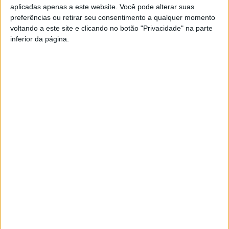
aplicadas apenas a este website. Você pode alterar suas
No setor imobiliário, a empresa vencedora foi a
Soluções
preferências ou retirar seu consentimento a qualquer momento
Ideais
, enquanto a empresa
Dr. Ergo
e a
Casa de Saúde
voltando a este site e clicando no botão "Privacidade" na parte
inferior da página.
São Mateus
, foram premiadas no setor da saúde.
Os prémios envolveram a votação de 425 mil
consumidores.
Esta e outras notícias para ouvir na Estação Diária – 96.8
FM ou em
www.968.fm
Pub
TAGS
5 Estrelas Regiões
Feira de São Mateus
Palácio do Gelo Shopping
Viseu