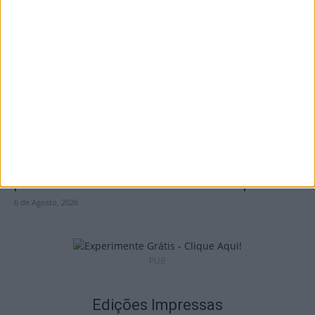
Penalva do Castelo: Festa do Vinho Dão
regressa a 23 de...
6 de Agosto, 2026
Viseu: Concurso nacional de argumentos
para curtas abre candidaturas com prémio...
6 de Agosto, 2026
PUB
Edições Impressas