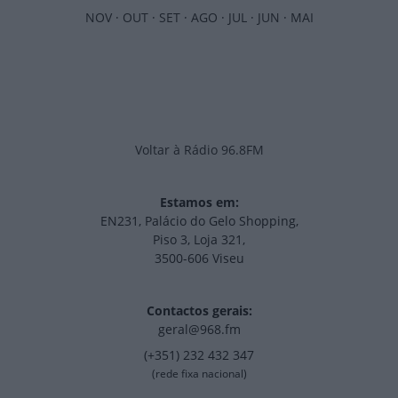
NOV
·
OUT
·
SET
·
AGO
·
JUL
·
JUN
·
MAI
Voltar à Rádio 96.8FM
Estamos em:
EN231, Palácio do Gelo Shopping,
Piso 3, Loja 321,
3500-606 Viseu
Contactos gerais:
geral@968.fm
(+351) 232 432 347
(rede fixa nacional)