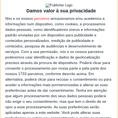
garante que “Viseu reúne todas as condições para
Damos valor à sua privacidade
acolher o encontro”.
Nós e os nossos
parceiros
armazenamos e/ou acedemos a
informações num dispositivo, como cookies, e processamos
O congresso será antecedido por eleições internas,
dados pessoais, como identificadores únicos e informações
marcadas para os dias 13 e 14 de março. O atual mandato
padrão enviadas por um dispositivo para publicidade e
de José Luís Carneiro, que se recandidata, é de natureza
conteúdos personalizados, medição de publicidade e
conteúdos, pesquisa de audiências e desenvolvimento de
intercalar, após a demissão de Pedro Nuno Santos na
serviços.
Com a sua permissão, nós e os nossos parceiros
sequência da derrota do PS nas eleições legislativas de
poderemos usar identificação e dados de geolocalização
maio. Nestas datas realizam-se também as eleições dos
precisos através da procura de dispositivos. Poderá clicar para
delegados ao congresso, bem como do presidente e da
consentir o processamento por nossa parte e pela parte dos
comissão política nacional das Mulheres Socialistas.
nossos 1733 parceiros, conforme descrito acima. Em
alternativa, poderá clicar para recusar o consentimento ou para
aceder a informações mais pormenorizadas e alterar as suas
O calendário foi definido de forma a não interferir com as
preferências antes de dar consentimento.
Tenha em atenção
Autárquicas2025 e as Presidenciais2026, com o
que algum processamento dos seus dados pessoais poderá
congresso a decorrer já após a tomada de posse do
não exigir o seu consentimento, mas que tem o direito de se
opor a esse processamento. As suas preferências serão
futuro Presidente da República.
aplicadas apenas a este website. Você pode alterar suas
preferências ou retirar seu consentimento a qualquer momento