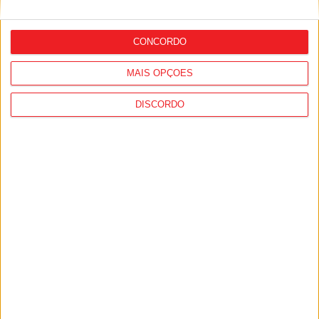
forma acentuada na próxima semana
CONCORDO
MAIS OPÇÕES
DISCORDO
Viseu: Associação de Vila Chã de Sá
inaugura lar de 4,5 milhões com
capacidade para 63 idosos