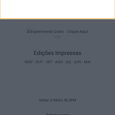
Futebol: Jogadores do Académico e
Tondela vão exibir distinções oficiais nas...
7 de Agosto, 2026
PUB
Edições Impressas
NOV
·
OUT
·
SET
·
AGO
·
JUL
·
JUN
·
MAI
Voltar à Rádio 96.8FM