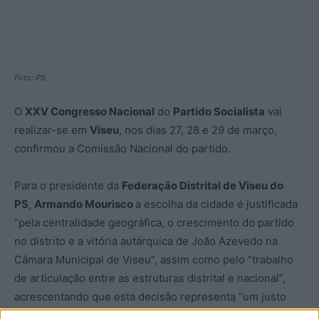
Foto: PS
O
XXV Congresso Nacional
do
Partido Socialista
vai
realizar-se em
Viseu
, nos dias 27, 28 e 29 de março,
confirmou a Comissão Nacional do partido.
Para o presidente da
Federação Distrital de Viseu do
PS
,
Armando Mourisco
a escolha da cidade é justificada
“pela centralidade geográfica, o crescimento do partido
no distrito e a vitória autárquica de João Azevedo na
Câmara Municipal de Viseu”, assim como pelo “trabalho
de articulação entre as estruturas distrital e nacional”,
acrescentando que esta decisão representa “um justo
reconhecimento do trabalho político desenvolvido”” e