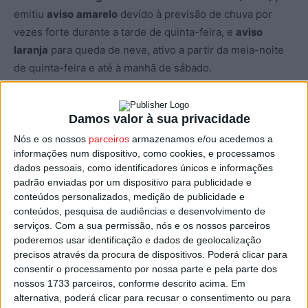
emitiu
aviso
amarelo
devido à previsão de chuva por
vezes forte durante a tarde de quinta-feira, e
aviso
laranja
para queda de neve, ativo a partir da meia-noite
de quinta-feira e até à manhã de sábado.
O IPMA deverá atualizar os avisos meteorológicos ao
Damos valor à sua privacidade
longo dos próximos dias, num período que se prevê de
inverno mais rigoroso, com início já na quinta-feira e que
Nós e os nossos
parceiros
armazenamos e/ou acedemos a
informações num dispositivo, como cookies, e processamos
poderá prolongar-se até ao final da próxima semana.
dados pessoais, como identificadores únicos e informações
padrão enviadas por um dispositivo para publicidade e
Leia o comunicado emitido pelo IPMA:
conteúdos personalizados, medição de publicidade e
conteúdos, pesquisa de audiências e desenvolvimento de
serviços.
Com a sua permissão, nós e os nossos parceiros
INGRID é o nome atribuído pelo Instituto Português do
poderemos usar identificação e dados de geolocalização
Mar e da Atmosfera a uma depressão, que se prevê que
precisos através da procura de dispositivos. Poderá clicar para
esteja centrada em 47.5°N e 13°W às 21UTC de dia 22 de
consentir o processamento por nossa parte e pela parte dos
janeiro, com uma pressão atmosférica no seu centro de
nossos 1733 parceiros, conforme descrito acima. Em
alternativa, poderá clicar para recusar o consentimento ou para
961hPa, aproximadamente.