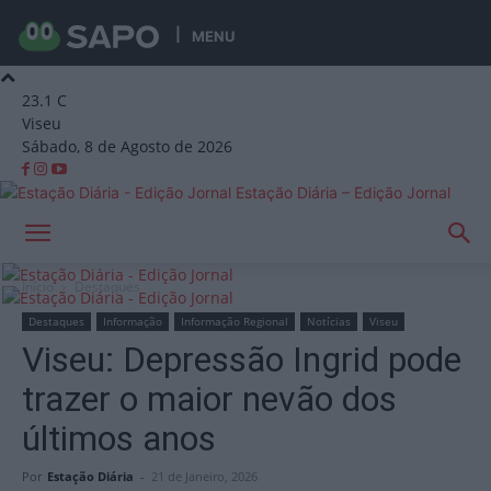
MENU
23.1
C
Viseu
Sábado, 8 de Agosto de 2026
Estação Diária – Edição Jornal
Início
Destaques
Destaques
Informação
Informação Regional
Notícias
Viseu
Viseu: Depressão Ingrid pode
trazer o maior nevão dos
últimos anos
Por
Estação Diária
-
21 de Janeiro, 2026