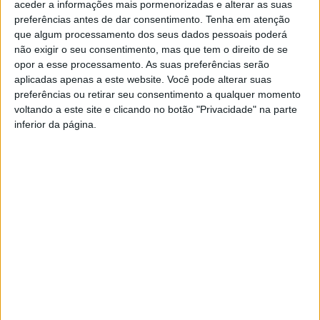
aceder a informações mais pormenorizadas e alterar as suas
preferências antes de dar consentimento.
Tenha em atenção
Na tarde de quinta-feira, dia 22, prevê-se a passagem do
que algum processamento dos seus dados pessoais poderá
sistema frontal associado a esta depressão, com
não exigir o seu consentimento, mas que tem o direito de se
opor a esse processamento. As suas preferências serão
períodos de chuva por vezes forte, passando a regime de
aplicadas apenas a este website. Você pode alterar suas
aguaceiros a partir da noite, que serão por vezes de
preferências ou retirar seu consentimento a qualquer momento
granizo e acompanhados de trovoada, situação que se
voltando a este site e clicando no botão "Privacidade" na parte
prolongará até domingo, dia 25.
inferior da página.
A precipitação irá ocorrer sob a forma de neve nas terras
altas acima dos 800 metros de altitude, podendo descer a
cota até aos 600 metros de altitude, em particular entre o
final da tarde de sexta-feira, dia 23, e o final da manhã de
sábado, dia 24. A acumulação de neve será significativa
nas serras das regiões Norte e Centro acima dos 800
metros de altitude, com valores que poderão atingir os
25 cm até domingo, dia 25.