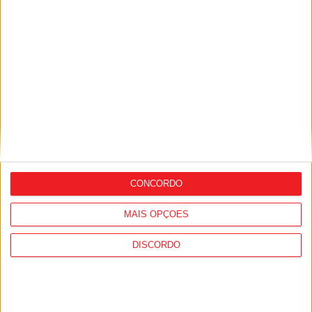
Viseu: Associação de Vila Chã de Sá
inaugura lar de 4,5 milhões com
capacidade para 63 idosos
CONCORDO
MAIS OPÇÕES
DISCORDO
Futebol: Académico de Viseu garante