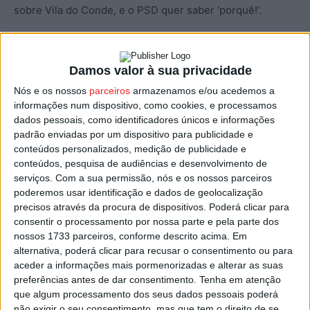
sobre Vila do Conde, e o PSD quer saber ‘porquê!’.
Num requerimento dirigido à Ministra da Justiça,
recordam ainda a informação de que, no âmbito da
Damos valor à sua privacidade
discussão do Orçamento do Estado 2023, o Governo
Nós e os nossos
parceiros
armazenamos e/ou acedemos a
equacionava o desdobramento do CEJ em dois núcleos,
informações num dispositivo, como cookies, e processamos
mantendo-se o de Lisboa e criando-se outro no Norte.
dados pessoais, como identificadores únicos e informações
padrão enviadas por um dispositivo para publicidade e
Nessa altura, a ministra Catarina Castro disse ser
conteúdos personalizados, medição de publicidade e
defensora da instalação do segundo edifício no Norte.
conteúdos, pesquisa de audiências e desenvolvimento de
serviços.
Com a sua permissão, nós e os nossos parceiros
“Sabendo-se que havia três cidades em cima da mesa
poderemos usar identificação e dados de geolocalização
para a sua instalação – Viseu, Aveiro e Coimbra – quais
precisos através da procura de dispositivos. Poderá clicar para
consentir o processamento por nossa parte e pela parte dos
são as razões e critérios objetivos que presidiram à
nossos 1733 parceiros, conforme descrito acima. Em
escolha de Vila do Conde para o novo polo”, questionam
alternativa, poderá clicar para recusar o consentimento ou para
os parlamentares sociais-democratas.
aceder a informações mais pormenorizadas e alterar as suas
preferências antes de dar consentimento.
Tenha em atenção
que algum processamento dos seus dados pessoais poderá
Uma escolha a recair em mais “uma cidade do litoral do
não exigir o seu consentimento, mas que tem o direito de se