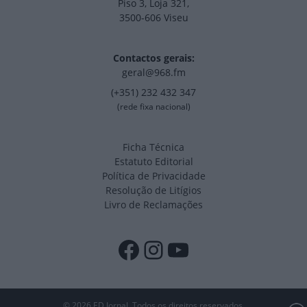
Piso 3, Loja 321,
3500-606 Viseu
Contactos gerais:
geral@968.fm
(+351) 232 432 347
(rede fixa nacional)
Ficha Técnica
Estatuto Editorial
Política de Privacidade
Resolução de Litígios
Livro de Reclamações
Facebook
Instagram
YouTube
© 2026 ED Jornal. Todos os direitos reservados.