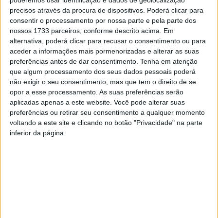
poderemos usar identificação e dados de geolocalização
Acrescenta a Câmara de Viseu que a recolha de lixo será
precisos através da procura de dispositivos. Poderá clicar para
reforçada no dia 02 de janeiro.
consentir o processamento por nossa parte e pela parte dos
nossos 1733 parceiros, conforme descrito acima. Em
alternativa, poderá clicar para recusar o consentimento ou para
Esta e outras notícias para ouvir na Estação Diária – 96.8
aceder a informações mais pormenorizadas e alterar as suas
FM ou em
www.968.fm
.
preferências antes de dar consentimento.
Tenha em atenção
que algum processamento dos seus dados pessoais poderá
Pub
não exigir o seu consentimento, mas que tem o direito de se
opor a esse processamento. As suas preferências serão
aplicadas apenas a este website. Você pode alterar suas
preferências ou retirar seu consentimento a qualquer momento
voltando a este site e clicando no botão "Privacidade" na parte
TAGS
Recolha Lixo
inferior da página.
Artigo anterior
Próximo artigo