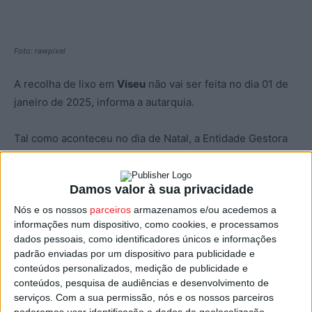
Foto: rawpixel
A recolha de lixo em
Viseu
não vai ser feita no dia 01 de
janeiro de 2025, informa a autarquia.
Tal como aconteceu no dia de Natal, a Entidade Gestora
de Resíduos Urbanos, a Associação de Municípios da
Região Planalto Beirão, dá folga no primeiro dia do ano
Damos valor à sua privacidade
aos seus funcionários e assim não haverá recolha de lixo,
situação que leva a autarquia de Viseu a apelar para que
Nós e os nossos
parceiros
armazenamos e/ou acedemos a
informações num dispositivo, como cookies, e processamos
não se coloquem resíduos nos contentores nesse dia.
dados pessoais, como identificadores únicos e informações
padrão enviadas por um dispositivo para publicidade e
Pede ainda a que os viseenses façam a
separação dos
conteúdos personalizados, medição de publicidade e
resíduos e os depositem nos respetivos ecopontos.
conteúdos, pesquisa de audiências e desenvolvimento de
serviços.
Com a sua permissão, nós e os nossos parceiros