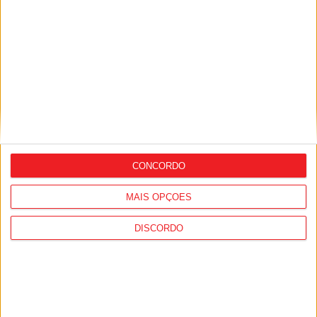
PUB
Siga-nos nas redes sociais!
CONCORDO
Facebook
Instagram
YouTube
MAIS OPÇÕES
DISCORDO
DESTAQUES