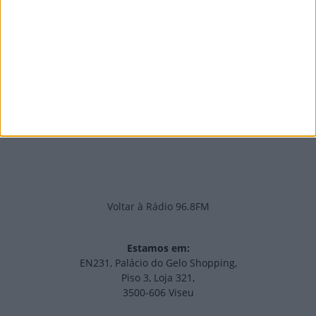
PUB
Edições Impressas
NOV
·
OUT
·
SET
·
AGO
·
JUL
·
JUN
·
MAI
Voltar à Rádio 96.8FM
Estamos em:
EN231, Palácio do Gelo Shopping,
Piso 3, Loja 321,
3500-606 Viseu