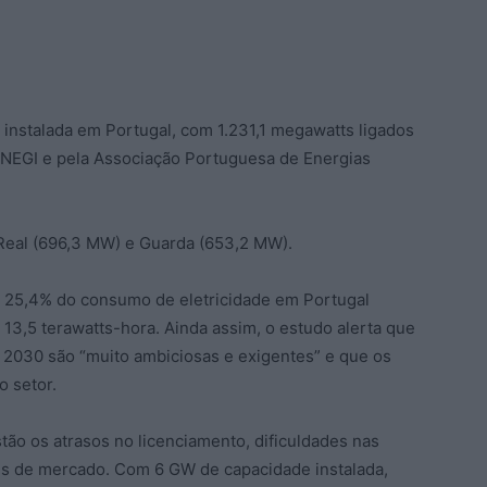
a instalada em Portugal, com 1.231,1 megawatts ligados
INEGI e pela Associação Portuguesa de Energias
 Real (696,3 MW) e Guarda (653,2 MW).
ou 25,4% do consumo de eletricidade em Portugal
3,5 terawatts-hora. Ainda assim, o estudo alerta que
 2030 são “muito ambiciosas e exigentes” e que os
o setor.
tão os atrasos no licenciamento, dificuldades nas
es de mercado. Com 6 GW de capacidade instalada,