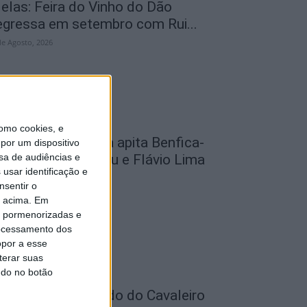
elas: Feira do Vinho do Dão
egressa em setembro com Rui...
de Agosto, 2026
omo cookies, e
utebol: David Silva apita Benfica-
por um dispositivo
sa de audiências e
cadémico de Viseu e Flávio Lima
usar identificação e
..
nsentir o
de Agosto, 2026
o acima. Em
is pormenorizadas e
ocessamento dos
opor a esse
terar suas
ndo no botão
astro Daire: Penedo do Cavaleiro