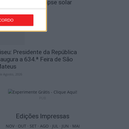
ara observar o eclipse solar
de Agosto, 2026
CORDO
iseu: Presidente da República
naugura a 634.ª Feira de São
ateus
de Agosto, 2026
PUB
Edições Impressas
NOV
·
OUT
·
SET
·
AGO
·
JUL
·
JUN
·
MAI