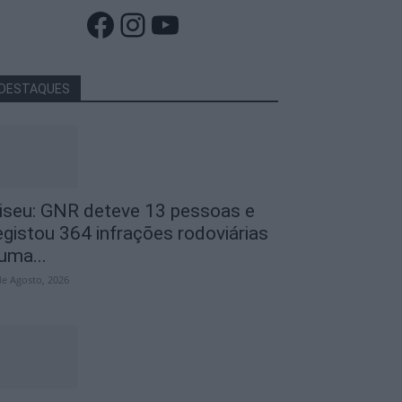
Facebook
Instagram
YouTube
DESTAQUES
iseu: GNR deteve 13 pessoas e
egistou 364 infrações rodoviárias
uma...
de Agosto, 2026