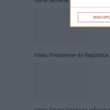
numa semana
MAIS OP
Viseu: Presidente da República