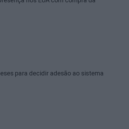
a presença nos EUA com compra da
eses para decidir adesão ao sistema