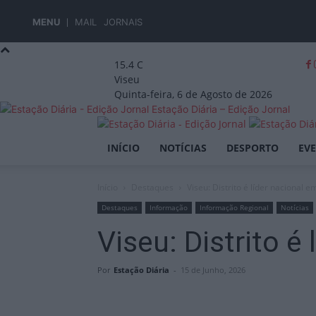
MENU
MAIL
JORNAIS
15.4
C
Viseu
Quinta-feira, 6 de Agosto de 2026
Estação Diária – Edição Jornal
INÍCIO
NOTÍCIAS
DESPORTO
EV
Início
Destaques
Viseu: Distrito é líder nacional e
Destaques
Informação
Informação Regional
Notícias
Viseu: Distrito é
Por
Estação Diária
-
15 de Junho, 2026