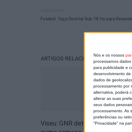
Artigo anterior
Futebol: Taça Distrital Sub-18 foi para Resend
Nós e os nossos
par
ARTIGOS RELACIONADOS
Mais do a
processamos dados p
para publicidade e 
desenvolvimento de 
dados de geolocaliza
processamento por n
alternativa, poderá
alterar as suas pref
seus dados pessoais
processamento. As s
preferências ou reti
Viseu: GNR deteve 13 pessoas e
"Privacidade" na part