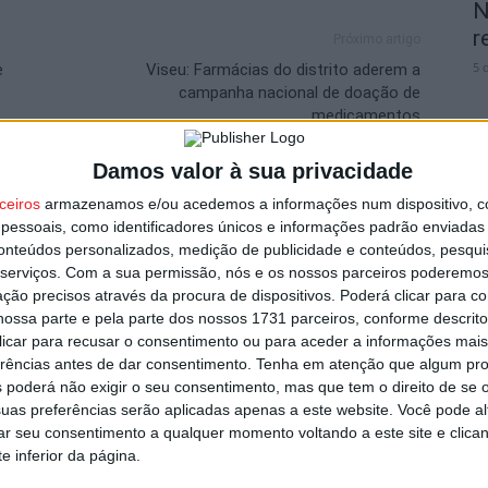
N
r
Próximo artigo
5 
e
Viseu: Farmácias do distrito aderem a
campanha nacional de doação de
medicamentos
Damos valor à sua privacidade
ceiros
armazenamos e/ou acedemos a informações num dispositivo, c
utor
F
essoais, como identificadores únicos e informações padrão enviadas 
conteúdos personalizados, medição de publicidade e conteúdos, pesqui
A
serviços.
Com a sua permissão, nós e os nossos parceiros poderemos 
o.
ção precisos através da procura de dispositivos. Poderá clicar para co
5 
ossa parte e pela parte dos nossos 1731 parceiros, conforme descrit
 clicar para recusar o consentimento ou para aceder a informações ma
erências antes de dar consentimento.
Tenha em atenção que algum pr
 poderá não exigir o seu consentimento, mas que tem o direito de se 
uas preferências serão aplicadas apenas a este website. Você pode al
rar seu consentimento a qualquer momento voltando a este site e clica
 registou 364 infrações rodoviárias
e inferior da página.
C