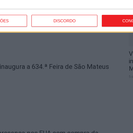
p
5 
ÇÕES
DISCORDO
CON
V
i
 inaugura a 634.ª Feira de São Mateus
M
5 