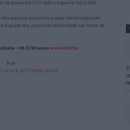
ás da Alemanha (77,7 GW) e Espanha (33,2 GW).
 dos parques existentes e pela hibridização com
ace à queda dos preços da eletricidade nas horas de
ão Diária – 96.8 FM ou em
www.968.fm
Pub
V
r
n
5 