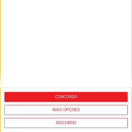
Viseu: Concurso nacional de argumentos
para curtas abre candidaturas com
prémio de mil euros
CONCORDO
Viseu: GNR deteve 13 pessoas e registou
MAIS OPÇÕES
364 infrações rodoviárias numa semana
DISCORDO