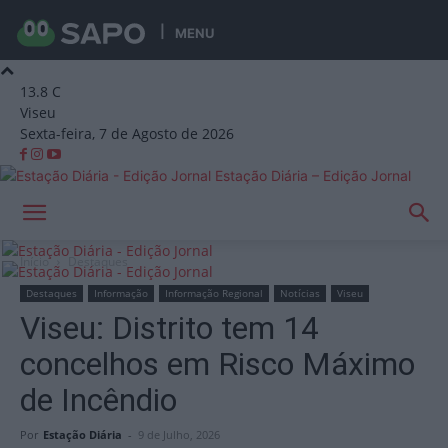
MENU
13.8
C
Viseu
Sexta-feira, 7 de Agosto de 2026
Estação Diária – Edição Jornal
Início
Destaques
Destaques
Informação
Informação Regional
Notícias
Viseu
Viseu: Distrito tem 14
concelhos em Risco Máximo
de Incêndio
Por
Estação Diária
-
9 de Julho, 2026