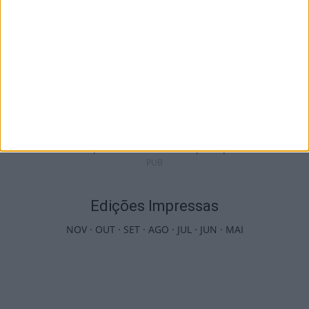
Viseu: APCVD vai instalar nova sede no
Centro Histórico após investimento...
6 de Agosto, 2026
PUB
Edições Impressas
NOV
·
OUT
·
SET
·
AGO
·
JUL
·
JUN
·
MAI