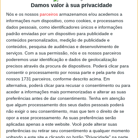
Com 85 publicações e 813 citações, este docente na
Damos valor à sua privacidade
Escola Superior de Tecnologia e Gestão de Viseu
, foi
Nós e os nossos
parceiros
armazenamos e/ou acedemos a
considerado o 7.º melhor, ao nível da União Europeia, no
informações num dispositivo, como cookies, e processamos
lugar 396 na categoria das ciências de vida, e no 17.º na
dados pessoais, como identificadores únicos e informações
padrão enviadas por um dispositivo para publicidade e
ecologia e biologia evolutiva.
conteúdos personalizados, medição de publicidade e
conteúdos, pesquisa de audiências e desenvolvimento de
A nível geral mundial, Vítor Martinho ocupa a posição
serviços.
Com a sua permissão, nós e os nossos parceiros
5.924.
poderemos usar identificação e dados de geolocalização
precisos através da procura de dispositivos. Poderá clicar para
consentir o processamento por nossa parte e pela parte dos
Esta e outras notícias para ouvir na Estação Diária – 96.8
nossos 1731 parceiros, conforme descrito acima. Em
FM ou em
www.968.fm
.
alternativa, poderá clicar para recusar o consentimento ou para
aceder a informações mais pormenorizadas e alterar as suas
preferências antes de dar consentimento.
Tenha em atenção
Pub
que algum processamento dos seus dados pessoais poderá
não exigir o seu consentimento, mas que tem o direito de se
opor a esse processamento. As suas preferências serão
aplicadas apenas a este website. Você pode alterar suas
TAGS
IPV
Viseu
preferências ou retirar seu consentimento a qualquer momento
voltando a este site e clicando no botão "Privacidade" na parte