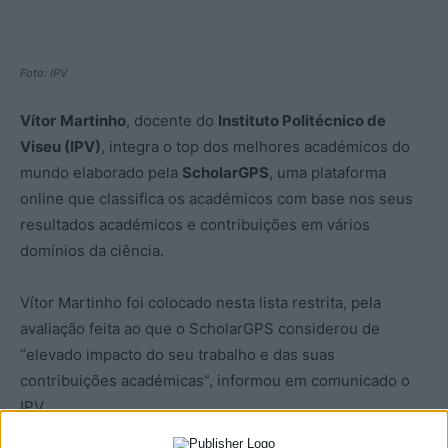
Foto: IPV
Vítor
Martinho
, docente do
Instituto Politécnico de
Viseu (IPV)
, integra o top dos melhores académicos do
mundo elaborado pela
ScholarGPS
, uma plataforma
online que classifica os académicos com base nos seus
resultados académicos e contribuições em vários
domínios da ciência.
Vítor Martinho foi colocado nesta lista restrita, pela
avaliação feita ao que o ScholarGPS considerou de
“elevado impacto do seu trabalho e das suas
contribuições académicas”, informou em comunicado o
IPV.