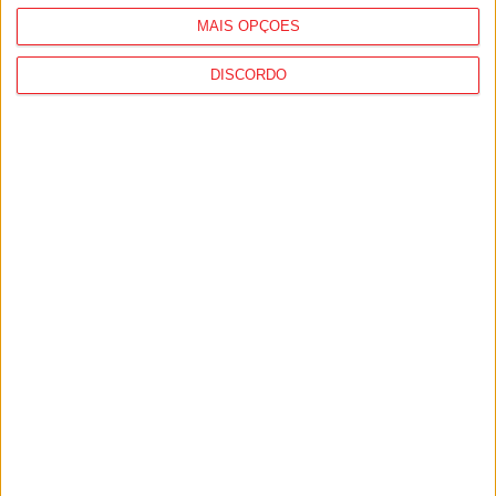
MAIS OPÇÕES
DISCORDO
Viseu: GNR deteve 13 pessoas e registou
364 infrações rodoviárias numa semana