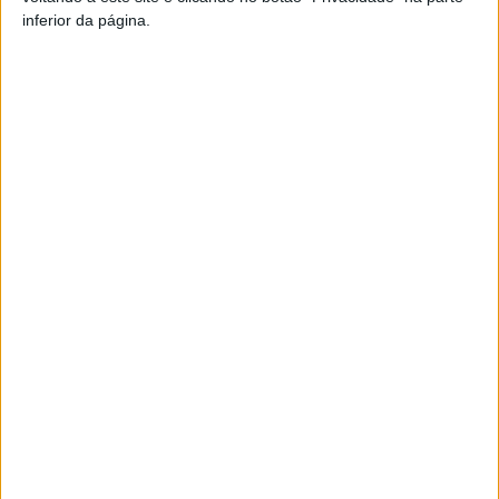
inferior da página.
Artigo anterior
Próximo artigo
Viseu: Festival de Teatro
Futsal: Viseu 2001 entrou a
Jovem homenageia Jorge
ganhar na Taça Nacional Sub-
Fraga
19
ARTIGOS RELACIONADOS
Mais do autor