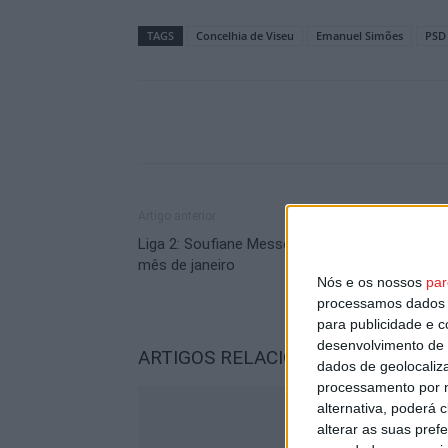
TAGS
Concelhia de Viseu
Emanuel Simões
PSD
Artigo anterior
Liga 2: Soufiane Messeguem eleito médio do
mês de janeiro
Nós e os nossos
par
processamos dados p
para publicidade e 
desenvolvimento de 
ARTIGOS RELACIONADOS
Mais do a
dados de geolocaliza
processamento por n
alternativa, poderá
alterar as suas pref