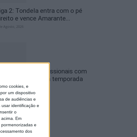
iga 2: Tondela entra com o pé
ireito e vence Amarante...
de Agosto, 2026
utebol: Ligas profissionais com
ovas regras para a temporada
026/27
omo cookies, e
por um dispositivo
de Agosto, 2026
sa de audiências e
usar identificação e
nsentir o
o acima. Em
is pormenorizadas e
ocessamento dos