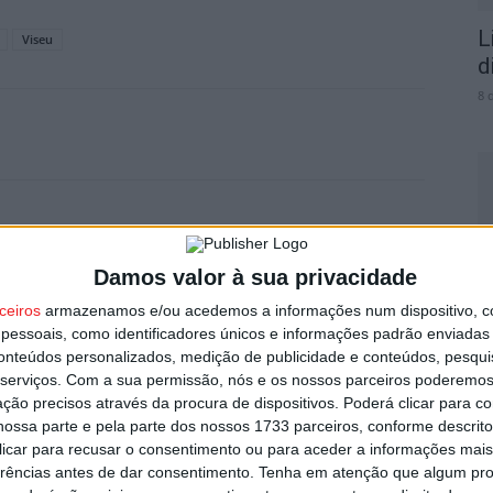
L
Viseu
d
8 
Próximo artigo
F
Viseu: Primeira cirurgia robótica no Hospital de
Damos valor à sua privacidade
n
São Teotónio foi um sucesso
2
ceiros
armazenamos e/ou acedemos a informações num dispositivo, c
essoais, como identificadores únicos e informações padrão enviadas 
8 
conteúdos personalizados, medição de publicidade e conteúdos, pesqui
serviços.
Com a sua permissão, nós e os nossos parceiros poderemos 
utor
ção precisos através da procura de dispositivos. Poderá clicar para co
ossa parte e pela parte dos nossos 1733 parceiros, conforme descrit
 clicar para recusar o consentimento ou para aceder a informações ma
erências antes de dar consentimento.
Tenha em atenção que algum pr