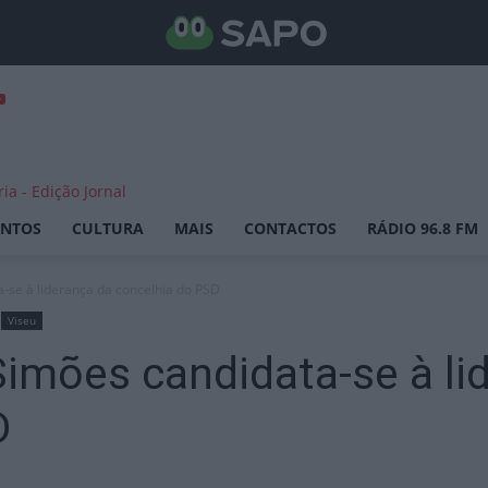
ENTOS
CULTURA
MAIS
CONTACTOS
RÁDIO 96.8 FM
-se à liderança da concelhia do PSD
Viseu
imões candidata-se à li
D