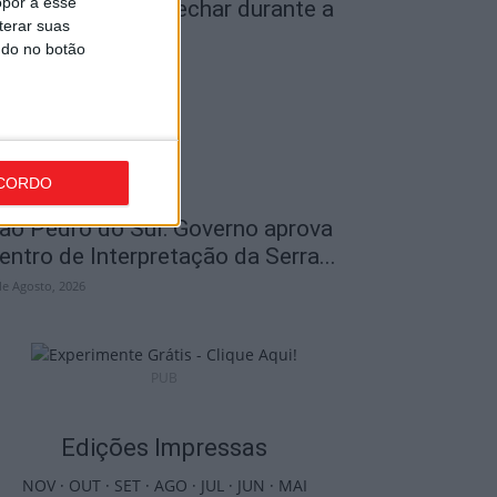
opor a esse
iseu: IP3 volta a fechar durante a
terar suas
oite a partir de...
ndo no botão
de Agosto, 2026
CORDO
ão Pedro do Sul: Governo aprova
entro de Interpretação da Serra...
de Agosto, 2026
PUB
Edições Impressas
NOV
·
OUT
·
SET
·
AGO
·
JUL
·
JUN
·
MAI