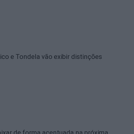
o e Tondela vão exibir distinções
ixar de forma acentuada na próxima