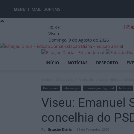
MENU
MAIL
JORNAIS
20.8
C
Viseu
Domingo, 9 de Agosto de 2026
Estação Diária – Edição Jornal
INÍCIO
NOTÍCIAS
DESPORTO
EV
Início
Destaques
Viseu: Emanuel Simões candidata
Destaques
Informação
Informação Regional
Notícias
Viseu: Emanuel S
concelhia do PS
Por
Estação Diária
-
11 de Fevereiro, 2026