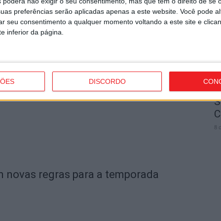
 poderá não exigir o seu consentimento, mas que tem o direito de se 
V
uas preferências serão aplicadas apenas a este website. Você pode al
n
rar seu consentimento a qualquer momento voltando a este site e clica
8 
e inferior da página.
Viseu arranca em setembro
ÇÕES
DISCORDO
CON
S
C
8 
om novas regras para a temporada