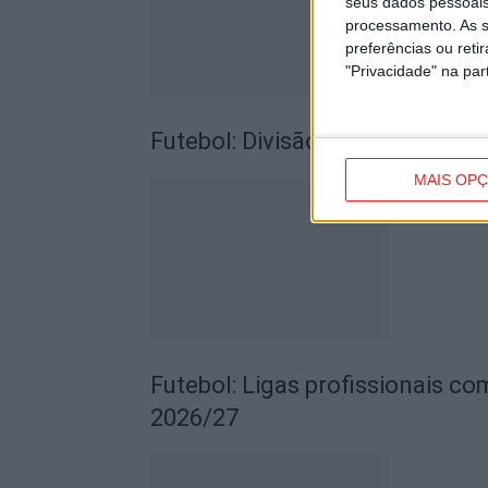
seus dados pessoais
processamento. As s
preferências ou reti
"Privacidade" na part
Futebol: Divisão de Honra de 
MAIS OP
Futebol: Ligas profissionais c
2026/27