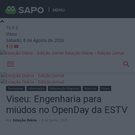
MENU
15.5
C
Viseu
Sábado, 8 de Agosto de 2026
Estação Diária – Edição Jornal
Início
Destaques
Destaques
Informação
Informação Regional
Notícias
Viseu
Viseu: Engenharia para
miúdos no OpenDay da ESTV
Por
Estação Diária
-
8 de Junho, 2025