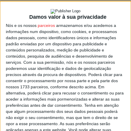
oportunidade de participar num programa repleto de
atividades práticas e lúdicas, onde serão acompanhados
Damos valor à sua privacidade
por professores e estudantes da escola.
Nós e os nossos
parceiros
armazenamos e/ou acedemos a
informações num dispositivo, como cookies, e processamos
Da eletrónica à robótica, passando pela energia e pelos
dados pessoais, como identificadores únicos e informações
sistemas interativos, tudo está pensado para estimular a
padrão enviadas por um dispositivo para publicidade e
criatividade e a curiosidade científica de forma divertida.
conteúdos personalizados, medição de publicidade e
conteúdos, pesquisa de audiências e desenvolvimento de
serviços.
Com a sua permissão, nós e os nossos parceiros
“Mais do que ensinar, queremos inspirar. Mostrar que a
poderemos usar identificação e dados de geolocalização
ciência pode ser fascinante e acessível, mesmo para os
precisos através da procura de dispositivos. Poderá clicar para
mais novos”, considera Paulo Correia, coordenador da
consentir o processamento por nossa parte e pela parte dos
iniciativa.
nossos 1733 parceiros, conforme descrito acima. Em
alternativa, poderá clicar para recusar o consentimento ou para
aceder a informações mais pormenorizadas e alterar as suas
O OpenDay KIDS vai além da engenharia, e conta com a
preferências antes de dar consentimento.
Tenha em atenção
colaboração de vários parceiros que dinamizam
que algum processamento dos seus dados pessoais poderá
momentos paralelos desde passeios a cavalo,
não exigir o seu consentimento, mas que tem o direito de se
opor a esse processamento. As suas preferências serão
experiências em inglês, contacto com animais, dança e
aplicadas apenas a este website. Você pode alterar suas