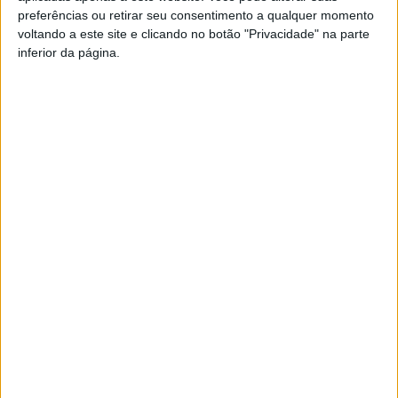
jogos ao ar livre.
preferências ou retirar seu consentimento a qualquer momento
voltando a este site e clicando no botão "Privacidade" na parte
As inscrições abrem a 12 de junho e são limitadas.
inferior da página.
Esta e outras notícias para ouvir na Estação Diária – 96.8
FM ou em
www.968.fm
Pub
TAGS
Escola Superior de Tecnologia e Gestão
ESTV
IPV
OpenDay Kids
Viseu