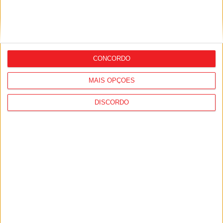
CONCORDO
Futebol: Académico de Viseu garante
MAIS OPÇÕES
avançado marroquino
DISCORDO
Viseu: GNR detém sete suspeitos por
furto de cobre na região