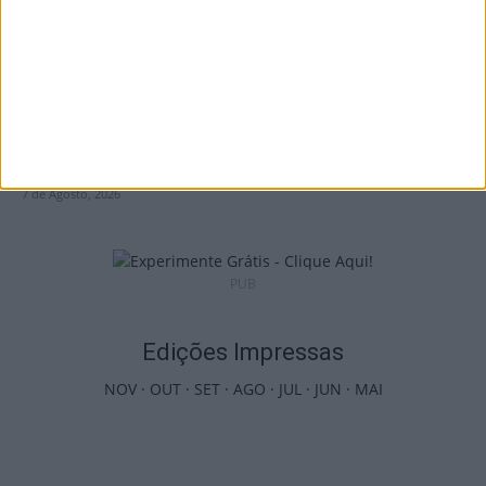
Castro Daire: Jornadas da Juventude
arrancam com seis dias de atividades...
7 de Agosto, 2026
PUB
Edições Impressas
NOV
·
OUT
·
SET
·
AGO
·
JUL
·
JUN
·
MAI