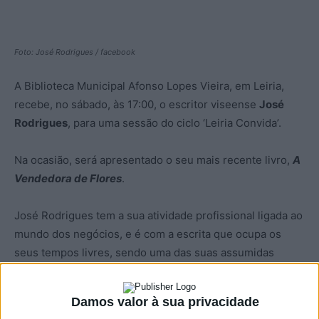
Foto: José Rodrigues / facebook
A Biblioteca Municipal Afonso Lopes Vieira, em Leiria,
recebe, no sábado, às 17:00, o escritor viseense
José
Rodrigues
, para uma sessão do ciclo ‘Leiria Convida’.
Na ocasião, será apresentado o seu mais recente livro,
A
Vendedora de Flores
.
José Rodrigues tem a sua atividade profissional ligada ao
mundo dos negócios, e é com a escrita que ocupa os
seus tempos livres, sendo uma das suas assumidas
grandes paixões.
Damos valor à sua privacidade
A Vendedora de Flores
, o sétimo romance do autor, conta