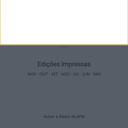
I Liga: Académico de Viseu já conhece datas
e horários das jornadas...
9 de Agosto, 2026
PUB
Edições Impressas
NOV
·
OUT
·
SET
·
AGO
·
JUL
·
JUN
·
MAI
Voltar à Rádio 96.8FM