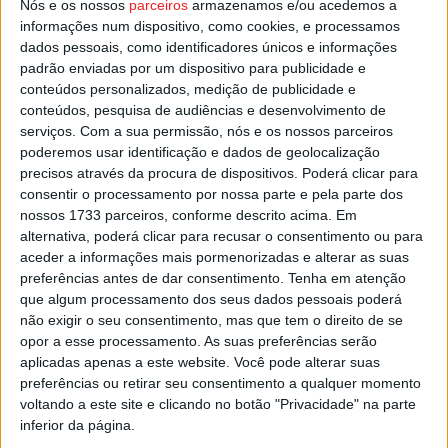
Nós e os nossos
parceiros
armazenamos e/ou acedemos a
com a colaboração fotográfica de Sara Augusto.
informações num dispositivo, como cookies, e processamos
dados pessoais, como identificadores únicos e informações
Esta e outras notícias para ouvir na Estação Diária – 96.8
padrão enviadas por um dispositivo para publicidade e
FM ou em
www.968.fm
.
conteúdos personalizados, medição de publicidade e
conteúdos, pesquisa de audiências e desenvolvimento de
serviços.
Com a sua permissão, nós e os nossos parceiros
Pub
poderemos usar identificação e dados de geolocalização
precisos através da procura de dispositivos. Poderá clicar para
consentir o processamento por nossa parte e pela parte dos
nossos 1733 parceiros, conforme descrito acima. Em
TAGS
José Rodrigues
Viseu
alternativa, poderá clicar para recusar o consentimento ou para
aceder a informações mais pormenorizadas e alterar as suas
preferências antes de dar consentimento.
Tenha em atenção
que algum processamento dos seus dados pessoais poderá
não exigir o seu consentimento, mas que tem o direito de se
opor a esse processamento. As suas preferências serão
aplicadas apenas a este website. Você pode alterar suas
preferências ou retirar seu consentimento a qualquer momento
voltando a este site e clicando no botão "Privacidade" na parte
Artigo anterior
Próximo artigo
inferior da página.
Futebol Feminino: Sub-18 de
Liga Revelação: Académico de