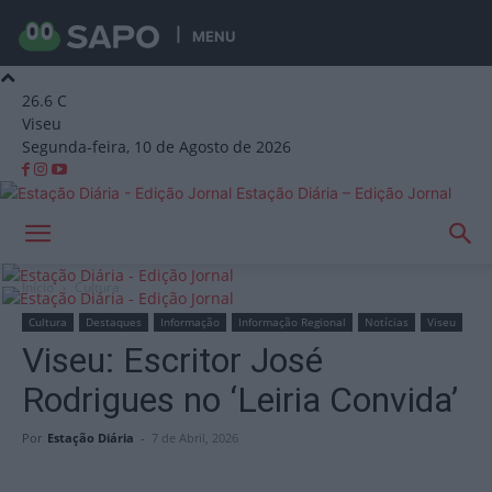
MENU
26.6
C
Viseu
Segunda-feira, 10 de Agosto de 2026
Estação Diária – Edição Jornal
Início
Cultura
Cultura
Destaques
Informação
Informação Regional
Notícias
Viseu
Viseu: Escritor José
Rodrigues no ‘Leiria Convida’
Por
Estação Diária
-
7 de Abril, 2026