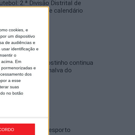
utebol: 2.ª Divisão Distrital de
iseu já tem séries e calendário
de Agosto, 2026
omo cookies, e
por um dispositivo
sa de audiências e
usar identificação e
nsentir o
o acima. Em
utebol: Carlos Agostinho continua
is pormenorizadas e
o comando do Penalva do
ocessamento dos
astelo
opor a esse
de Agosto, 2026
terar suas
ndo no botão
ondela: Gala do Desporto
CORDO