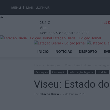
MENU
MAIL
JORNAIS
28.1
C
Viseu
Domingo, 9 de Agosto de 2026
Estação Diária – Edição Jornal
INÍCIO
NOTÍCIAS
DESPORTO
EV
Início
Destaques
Viseu: Estado do tempo vai agrav
Destaques
Informação
Informação Regional
Notícias
Viseu: Estado do
Por
Estação Diária
-
7 de Janeiro, 2025