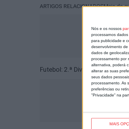
ARTIGOS RELACIONADOS
Mais do a
Nós e os nossos
par
processamos dados p
para publicidade e 
desenvolvimento de 
dados de geolocaliza
processamento por n
alternativa, poderá
Futebol: 2.ª Divisão Distrital de
alterar as suas pref
seus dados pessoais
processamento. As s
preferências ou reti
"Privacidade" na part
MAIS OP