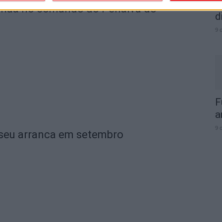
d
tinua no comando do Penalva do
d
9 
F
a
9 
Viseu arranca em setembro