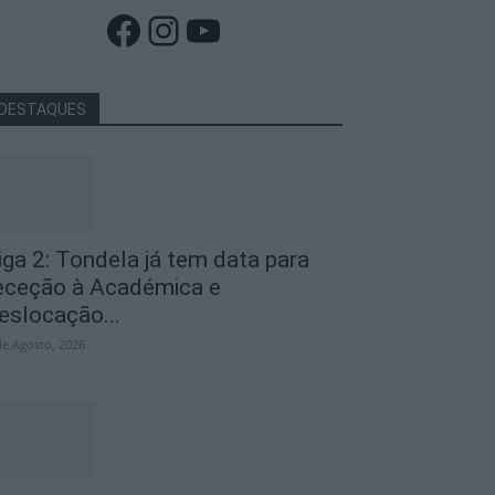
Facebook
Instagram
YouTube
DESTAQUES
iga 2: Tondela já tem data para
eceção à Académica e
eslocação...
de Agosto, 2026