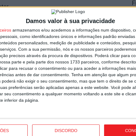
F
utor
V
9 
Damos valor à sua privacidade
ceiros
armazenamos e/ou acedemos a informações num dispositivo, c
essoais, como identificadores únicos e informações padrão enviadas 
conteúdos personalizados, medição de publicidade e conteúdos, pesqui
serviços.
Com a sua permissão, nós e os nossos parceiros poderemos 
ção precisos através da procura de dispositivos. Poderá clicar para co
ossa parte e pela parte dos nossos 1733 parceiros, conforme descrit
F
 clicar para recusar o consentimento ou para aceder a informações ma
n
 Viseu já tem séries e calendário
erências antes de dar consentimento.
Tenha em atenção que algum pr
C
 poderá não exigir o seu consentimento, mas que tem o direito de se 
9 
uas preferências serão aplicadas apenas a este website. Você pode al
rar seu consentimento a qualquer momento voltando a este site e clica
e inferior da página.
T
ÇÕES
DISCORDO
CON