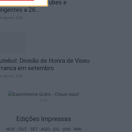
istingue atletas, clubes e
irigentes a 26...
de Agosto, 2026
utebol: Divisão de Honra de Viseu
rranca em setembro
de Agosto, 2026
PUB
Edições Impressas
NOV
·
OUT
·
SET
·
AGO
·
JUL
·
JUN
·
MAI