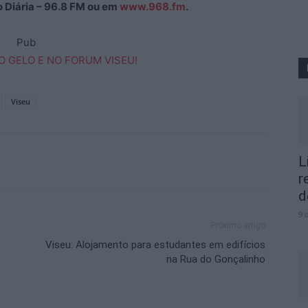
ão Diária – 96.8 FM ou em
www.968.fm
.
Pub
Viseu
L
r
d
9 
Próximo artigo
Viseu: Alojamento para estudantes em edifícios
na Rua do Gonçalinho