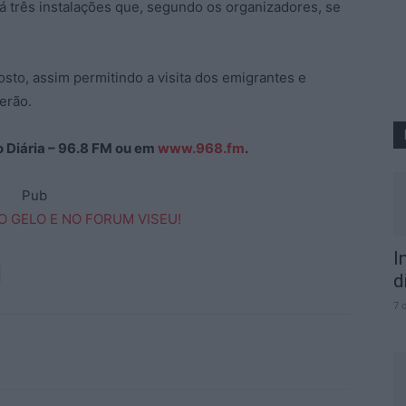
 três instalações que, segundo os organizadores, se
osto, assim permitindo a visita dos emigrantes e
erão.
ão Diária – 96.8 FM ou em
www.968.fm
.
Pub
I
d
7 