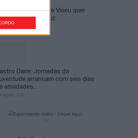
 Liga: Académico de Viseu quer
ravar Benfica na Luz
CORDO
de Agosto, 2026
astro Daire: Jornadas da
uventude arrancam com seis dias
e atividades...
de Agosto, 2026
PUB