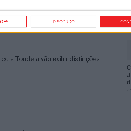
I
t
ÇÕES
DISCORDO
CON
7 
o e Tondela vão exibir distinções
C
J
d
7 