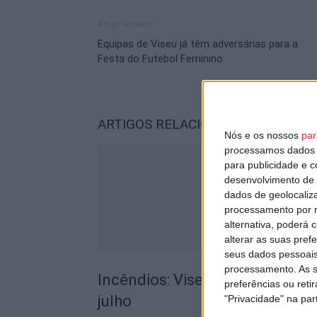
Artigo anterior
Equipas de Viseu já têm adversárias para a
Festa do Futebol Feminino
ARTIGOS RELACIONADOS
Mais do a
Nós e os nossos
par
processamos dados p
para publicidade e 
desenvolvimento de 
dados de geolocaliza
processamento por n
alternativa, poderá
alterar as suas pref
seus dados pessoais
processamento. As s
Incêndios: Viseu é o segundo di
preferências ou reti
julho
"Privacidade" na part