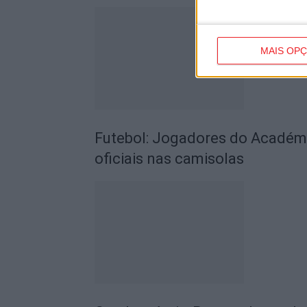
MAIS OP
Futebol: Jogadores do Académic
oficiais nas camisolas