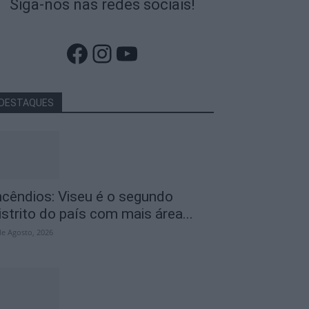
Siga-nos nas redes sociais!
Facebook
Instagram
YouTube
DESTAQUES
ncêndios: Viseu é o segundo
istrito do país com mais área...
de Agosto, 2026