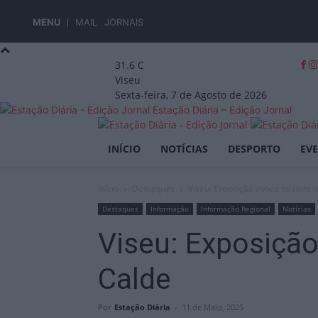
MENU
MAIL
JORNAIS
31.6
C
Viseu
Sexta-feira, 7 de Agosto de 2026
Estação Diária – Edição Jornal
INÍCIO
NOTÍCIAS
DESPORTO
EV
Início
Destaques
Viseu: Exposição evoca os usos 
Destaques
Informação
Informação Regional
Notícias
Viseu: Exposição
Calde
Por
Estação Diária
-
11 de Maio, 2025