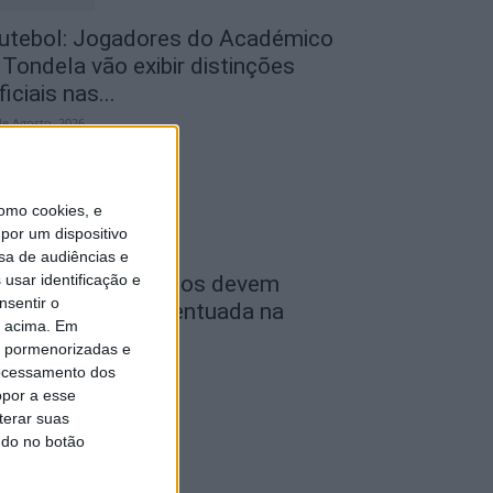
utebol: Jogadores do Académico
 Tondela vão exibir distinções
ficiais nas...
de Agosto, 2026
omo cookies, e
por um dispositivo
sa de audiências e
usar identificação e
ombustíveis: Preços devem
nsentir o
aixar de forma acentuada na
o acima. Em
róxima semana
is pormenorizadas e
de Agosto, 2026
ocessamento dos
opor a esse
terar suas
ndo no botão