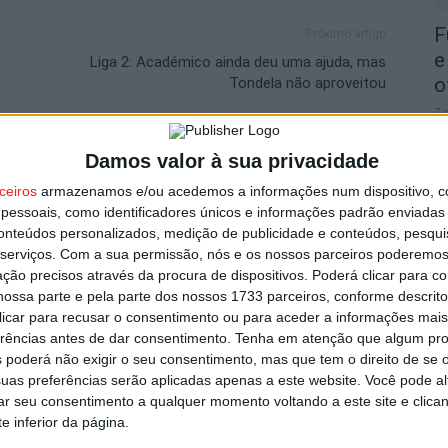
F
Próximo artigo
e
Liga 2: Académico ainda deu uma ajuda, mas
o
Tondela não aproveitou
7 
Damos valor à sua privacidade
utor
ceiros
armazenamos e/ou acedemos a informações num dispositivo, c
essoais, como identificadores únicos e informações padrão enviadas 
conteúdos personalizados, medição de publicidade e conteúdos, pesqui
serviços.
Com a sua permissão, nós e os nossos parceiros poderemos 
C
ção precisos através da procura de dispositivos. Poderá clicar para co
b
ossa parte e pela parte dos nossos 1733 parceiros, conforme descrit
p
 clicar para recusar o consentimento ou para aceder a informações ma
7 
erências antes de dar consentimento.
Tenha em atenção que algum pr
 poderá não exigir o seu consentimento, mas que tem o direito de se 
uas preferências serão aplicadas apenas a este website. Você pode al
strito do país com mais área ardida até
rar seu consentimento a qualquer momento voltando a este site e clica
e inferior da página.