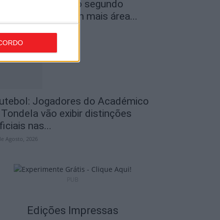
ncêndios: Viseu é o segundo
istrito do país com mais área...
de Agosto, 2026
CORDO
utebol: Jogadores do Académico
 Tondela vão exibir distinções
ficiais nas...
de Agosto, 2026
PUB
Edições Impressas