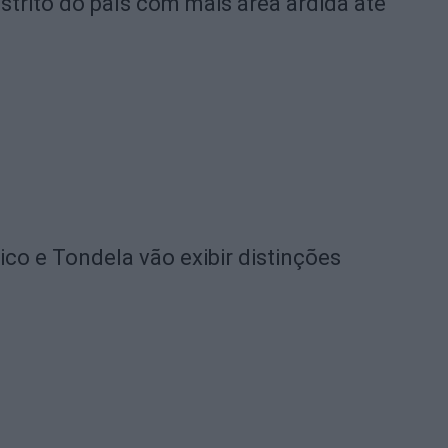
strito do país com mais área ardida até
o e Tondela vão exibir distinções