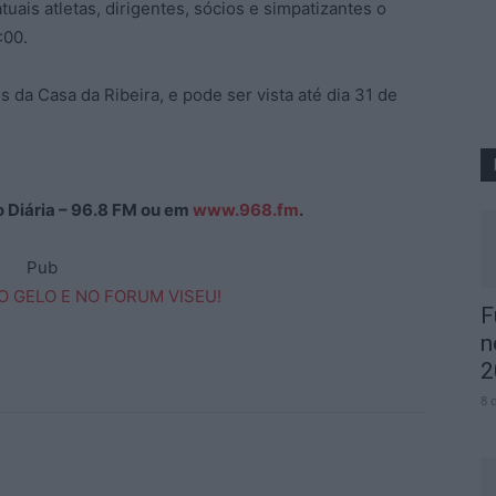
uais atletas, dirigentes, sócios e simpatizantes o
:00.
s da Casa da Ribeira, e pode ser vista até dia 31 de
ão Diária – 96.8 FM ou em
www.968.fm
.
Pub
F
n
2
8 