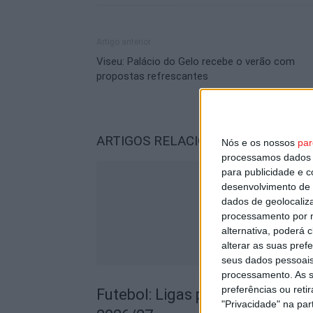
Artigo anterior
Viseu: Palácio do Gelo recebe o verão com
propostas refrescantes
ARTIGOS RELACIONADOS
Mais do a
Nós e os nossos
par
processamos dados p
para publicidade e 
desenvolvimento de 
dados de geolocaliza
processamento por n
alternativa, poderá
alterar as suas pref
seus dados pessoais
processamento. As s
preferências ou reti
Futebol: Ligas profissionais c
"Privacidade" na part