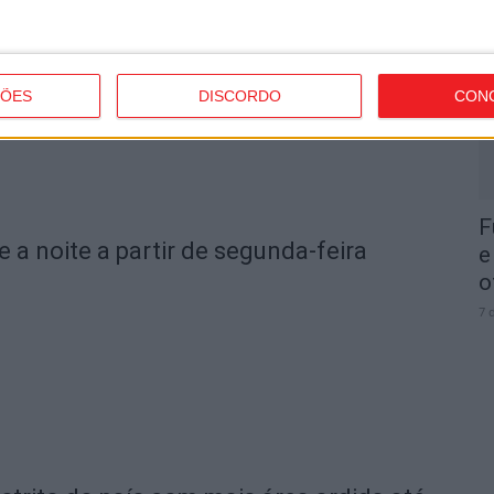
I
d
7 
ÇÕES
DISCORDO
CON
F
e a noite a partir de segunda-feira
e
o
7 