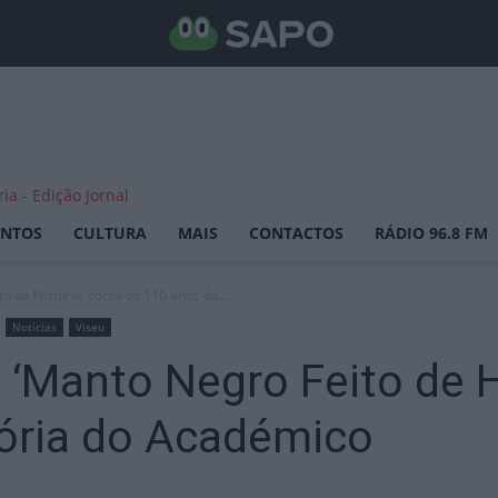
ENTOS
CULTURA
MAIS
CONTACTOS
RÁDIO 96.8 FM
o de História’ conta os 110 anos da...
Notícias
Viseu
 ‘Manto Negro Feito de H
tória do Académico