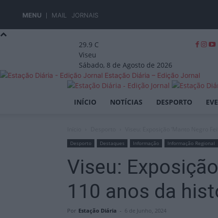
MENU
MAIL
JORNAIS
29.9
C
Viseu
Sábado, 8 de Agosto de 2026
Estação Diária – Edição Jornal
INÍCIO
NOTÍCIAS
DESPORTO
EV
Início
Desporto
Viseu: Exposição ‘Manto Negro Feit
Desporto
Destaques
Informação
Informação Regional
Viseu: Exposição
110 anos da his
Por
Estação Diária
-
6 de Junho, 2024