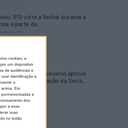
iseu: IP3 volta a fechar durante a
oite a partir de...
de Agosto, 2026
omo cookies, e
por um dispositivo
sa de audiências e
ão Pedro do Sul: Governo aprova
usar identificação e
entro de Interpretação da Serra...
nsentir o
o acima. Em
de Agosto, 2026
is pormenorizadas e
ocessamento dos
opor a esse
terar suas
ndo no botão