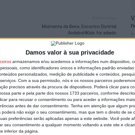
V
Próximo artigo
n
Moimenta da Beira: Encontro Distrital
Andebol4Kids foi adiado
8 
Damos valor à sua privacidade
utor
ceiros
armazenamos e/ou acedemos a informações num dispositivo, c
essoais, como identificadores únicos e informações padrão enviadas 
conteúdos personalizados, medição de publicidade e conteúdos, pesqui
S
serviços.
Com a sua permissão, nós e os nossos parceiros poderemos 
C
ção precisos através da procura de dispositivos. Poderá clicar para co
ossa parte e pela parte dos nossos 1733 parceiros, conforme descrit
8 
 clicar para recusar o consentimento ou para aceder a informações ma
erências antes de dar consentimento.
Tenha em atenção que algum pr
 poderá não exigir o seu consentimento, mas que tem o direito de se 
uas preferências serão aplicadas apenas a este website. Você pode al
rar seu consentimento a qualquer momento voltando a este site e clica
om novas regras para a temporada
e inferior da página.