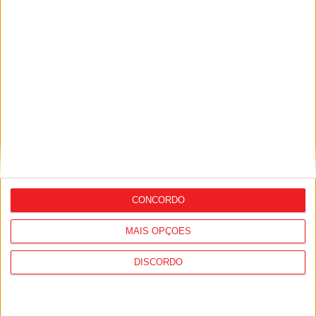
Viseu: APCVD vai instalar nova sede no
Centro Histórico após investimento
municipal de 150 mil euros
CONCORDO
MAIS OPÇÕES
DISCORDO
Viseu: Concurso nacional de argumentos