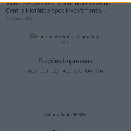
Viseu: APCVD vai instalar nova sede no
Centro Histórico após investimento...
6 de Agosto, 2026
PUB
Edições Impressas
NOV
·
OUT
·
SET
·
AGO
·
JUL
·
JUN
·
MAI
Voltar à Rádio 96.8FM