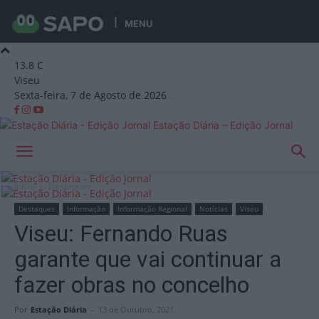
MENU
13.8
C
Viseu
Sexta-feira, 7 de Agosto de 2026
Estação Diária – Edição Jornal
Início
Destaques
Destaques
Informação
Informação Regional
Notícias
Viseu
Viseu: Fernando Ruas
garante que vai continuar a
fazer obras no concelho
Por
Estação Diária
-
13 de Outubro, 2021