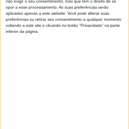
não exigir o seu consentimento, mas que tem o direito de se
ambientalmente confiáveis”, o regresso à Feira de São
opor a esse processamento. As suas preferências serão
Mateus do cartaz desportivo, o retomar dos jogos
aplicadas apenas a este website. Você pode alterar suas
desportivos e dos jogos da amizade e um “projeto de
preferências ou retirar seu consentimento a qualquer momento
voltando a este site e clicando no botão "Privacidade" na parte
construção de uma albufeira em lugar que permita a
inferior da página.
redundância com Fagilde, com vista à resolução do
abastecimento de água”, são outros objetivos que
apontou.
Na Câmara de Viseu, o executivo liderado por
Fernando
Ruas
vai ter como vereadores,
João Paulo Gouveia
,
Leonor Barata
,
Mara Almeida
e
Pedro Ribeiro
, todos do
PSD
, e a oposição do
PS
terá como vereadores,
João
Azevedo
,
Marta Rodrigues
,
Carlos Miguel Pipa
e
José
Chaves
.
Esta e outras notícias para ouvir em desenvolvimento na
Estação Diária – 96.8 FM ou em
www.968.fm
.