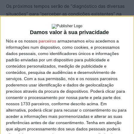
Os próximos tempos serão de “diagnóstico das diversas
situações” para “perceber as condições existentes” na
autarquia, disse ainda, assumindo que entre os objetivos
já definidos para o concelho de Viseu estão, por
Damos valor à sua privacidade
exemplo, a “reinterpretação do Centro de Artes e
Nós e os nossos
parceiros
armazenamos e/ou acedemos a
Espetáculos” e que terá “estreita complementaridade
informações num dispositivo, como cookies, e processamos
com o pavilhão multiusos”, cuja segunda fase pretende
dados pessoais, como identificadores únicos e informações
padrão enviadas por um dispositivo para publicidade e
concluir, “aproveitando a estrutura existente”.
conteúdos personalizados, medição de publicidade e
conteúdos, pesquisa de audiências e desenvolvimento de
Fernando Ruas disse ainda que vai criar “o gabinete de
serviços.
Com a sua permissão, nós e os nossos parceiros
cidade”, para trabalhar em articulação com a Junta de
poderemos usar identificação e dados de geolocalização
Freguesia de Viseu, o Gabinete Autárquico, a Sociedade
precisos através da procura de dispositivos. Poderá clicar para
consentir o processamento por nossa parte e pela parte dos
de Reabilitação Urbana e os serviços camarários, com
nossos 1733 parceiros, conforme descrito acima. Em
missão de “agilizar” o desenvolvimento urbano.
alternativa, poderá clicar para recusar o consentimento ou para
aceder a informações mais pormenorizadas e alterar as suas
Deixou ainda a promessa de “fiscalidade amiga das
preferências antes de dar consentimento.
Tenha em atenção
que algum processamento dos seus dados pessoais poderá
famílias e das empresas”, a atração de “tecnologias