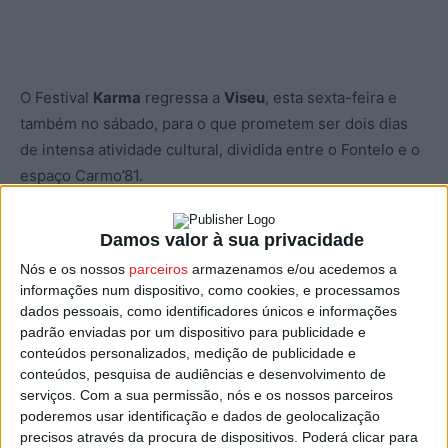
O Festival
Karma
regressa a
Viseu
, esta sexta-feira e
também no sábado, para o que prometem ser dois dias
de intensa atividade cultural, dividida entre o Fontelo e o
espaço Carmo’81.
Promovido pela Carmo’81 e pela Ritual de Domingo, conta
Damos valor à sua privacidade
com as parcerias do Cine Clube de Viseu, Cava Galeria e
Nós e os nossos
parceiros
armazenamos e/ou acedemos a
Gira Sol Azul, que integram no festival algumas das
informações num dispositivo, como cookies, e processamos
atividades previstas para este fim-de-semana.
dados pessoais, como identificadores únicos e informações
padrão enviadas por um dispositivo para publicidade e
conteúdos personalizados, medição de publicidade e
O Karma tem por isso um programa recheado que
conteúdos, pesquisa de audiências e desenvolvimento de
arranca esta sexta, 09 de setembro, com a apresentação
serviços.
Com a sua permissão, nós e os nossos parceiros
do espetáculo “A Gaivota”, da Ritual de Domingo, na
poderemos usar identificação e dados de geolocalização
Quinta da Cruz, repetindo sábado e domingo, sempre
precisos através da procura de dispositivos. Poderá clicar para