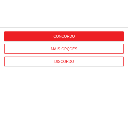
Facebook
Instagram
YouTube
DESTAQUES
CONCORDO
MAIS OPÇÕES
DISCORDO
Liga 2: Tondela entra com o pé direito e
vence Amarante...
8 de Agosto, 2026