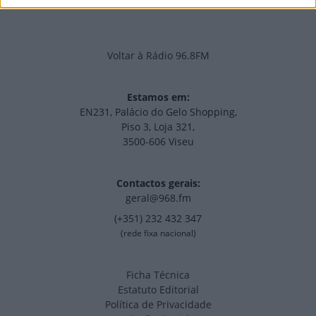
Voltar à Rádio 96.8FM
Estamos em:
EN231, Palácio do Gelo Shopping,
Piso 3, Loja 321,
3500-606 Viseu
Contactos gerais:
geral@968.fm
(+351) 232 432 347
(rede fixa nacional)
Ficha Técnica
Estatuto Editorial
Política de Privacidade