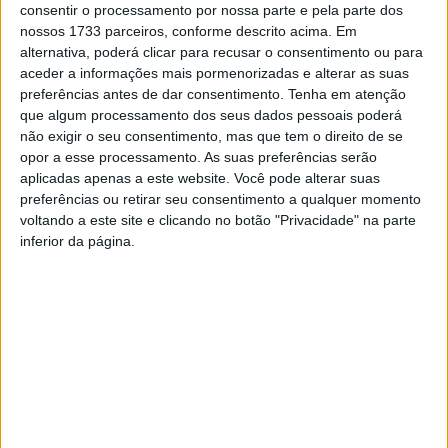
consentir o processamento por nossa parte e pela parte dos
pelas 21:00.
nossos 1733 parceiros, conforme descrito acima. Em
alternativa, poderá clicar para recusar o consentimento ou para
Também esta sexta-feira, o Skate Park no Fontelo,
aceder a informações mais pormenorizadas e alterar as suas
recebe pelas 18:00 a oficina gratuita Sk8_4_n00bs,
preferências antes de dar consentimento.
Tenha em atenção
que algum processamento dos seus dados pessoais poderá
destinada a iniciantes na modalidade, enquanto pelo
não exigir o seu consentimento, mas que tem o direito de se
espaço Carmo’81, e pelas 22:00, estão em agenda as
opor a esse processamento. As suas preferências serão
atuações de Ana Lua Caiano, Knok Knok e Ohxala.
aplicadas apenas a este website. Você pode alterar suas
preferências ou retirar seu consentimento a qualquer momento
No sábado, o Instituto Português do Desporto e
voltando a este site e clicando no botão "Privacidade" na parte
inferior da página.
Juventude exibe a partir das 16:00 o filme “Alto e Bom
Som – A Batida de Casablanca”, de Nabil Ayouch,, com
sessão gratuita, e a partir das 22:00, o Skate Park recebe
os concertos de Rita Vian, Fugly, Sónia Trópicos e Pás de
Problème, e uma “feirinha de arte” com a curadoria da
Cava Galeria.
Os bilhetes para o festival podem ser reservados através