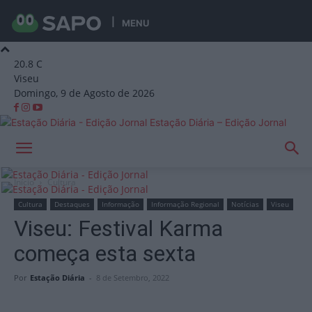
MENU
20.8
C
Viseu
Domingo, 9 de Agosto de 2026
Estação Diária – Edição Jornal
Início
Cultura
Cultura
Destaques
Informação
Informação Regional
Notícias
Viseu
Viseu: Festival Karma
começa esta sexta
Por
Estação Diária
-
8 de Setembro, 2022