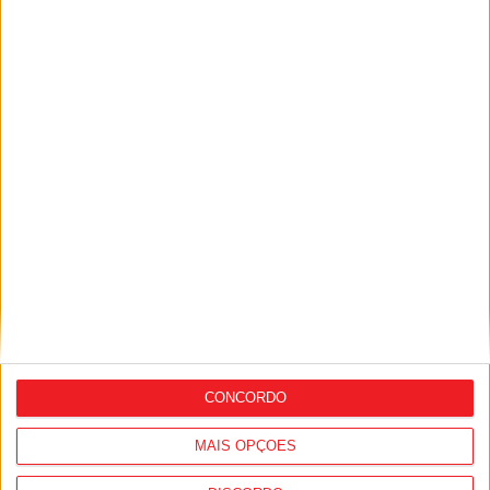
Futebol: Académico de Viseu garante
avançado marroquino
CONCORDO
MAIS OPÇÕES
Viseu: GNR detém sete suspeitos por