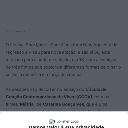
Foto: Freepik
O festival Short/age – Shortfilms for a New Age está de
regresso a Viseu para nova edição, e são já 66, esta
marcada para a noite de sábado, dia 13, com a exibição
de três filmes que exploram diferentes formas de olhar o
corpo, a memória e a força do cinema.
As sessões vão decorrer no espaço do
Círculo de
Criação Contemporânea de Viseu (CCCV)
, com os
filmes ‘
Mátria
’, de
Catarina
Gonçalves
, que é uma
homenagem à poetisa e congressista Natália Correia e
que no fim, para conversar com o público, marcará
presença a produtora Beatriz Lavouras.
Damos valor à sua privacidade