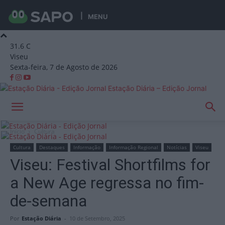
MENU
31.6
C
Viseu
Sexta-feira, 7 de Agosto de 2026
Estação Diária – Edição Jornal
Início
Cultura
Cultura
Destaques
Informação
Informação Regional
Notícias
Viseu
Viseu: Festival Shortfilms for
a New Age regressa no fim-
de-semana
Por
Estação Diária
-
10 de Setembro, 2025