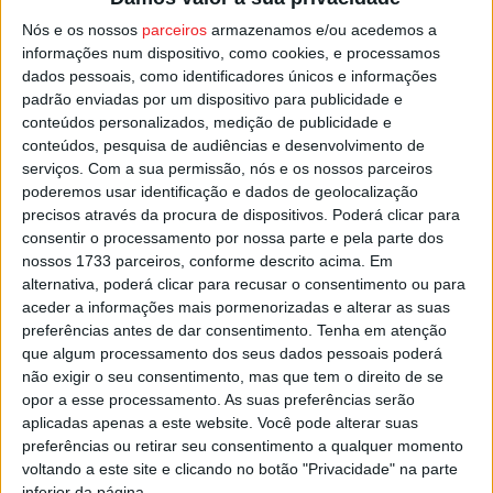
Nós e os nossos
parceiros
armazenamos e/ou acedemos a
Exibição ainda de ‘
Picture
Break
’, de
Pedro
Nogueira
,
informações num dispositivo, como cookies, e processamos
dados pessoais, como identificadores únicos e informações
que vai estar na sessão, e a fechar será exibido ‘
Villetta
padrão enviadas por um dispositivo para publicidade e
com
Piscina
’, uma curta do realizador italiano
Karma
conteúdos personalizados, medição de publicidade e
Gava
.
conteúdos, pesquisa de audiências e desenvolvimento de
serviços.
Com a sua permissão, nós e os nossos parceiros
poderemos usar identificação e dados de geolocalização
Esta e outras notícias para ouvir na Estação Diária – 96.8
precisos através da procura de dispositivos. Poderá clicar para
FM ou em
www.968.fm
consentir o processamento por nossa parte e pela parte dos
nossos 1733 parceiros, conforme descrito acima. Em
Pub
alternativa, poderá clicar para recusar o consentimento ou para
aceder a informações mais pormenorizadas e alterar as suas
preferências antes de dar consentimento.
Tenha em atenção
que algum processamento dos seus dados pessoais poderá
TAGS
Cinema
Short Age
Viseu
não exigir o seu consentimento, mas que tem o direito de se
opor a esse processamento. As suas preferências serão
aplicadas apenas a este website. Você pode alterar suas
preferências ou retirar seu consentimento a qualquer momento
voltando a este site e clicando no botão "Privacidade" na parte
inferior da página.