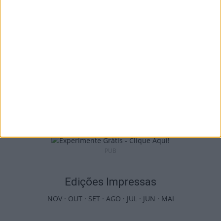
7 de Agosto, 2026
Castro Daire: Jornadas da Juventude
arrancam com seis dias de atividades...
7 de Agosto, 2026
PUB
Edições Impressas
NOV
·
OUT
·
SET
·
AGO
·
JUL
·
JUN
·
MAI