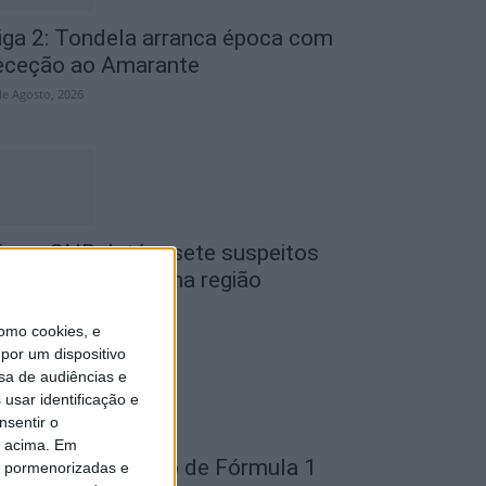
iga 2: Tondela arranca época com
eceção ao Amarante
de Agosto, 2026
iseu: GNR detém sete suspeitos
or furto de cobre na região
de Agosto, 2026
omo cookies, e
por um dispositivo
sa de audiências e
usar identificação e
nsentir o
o acima. Em
ondela: Exposição de Fórmula 1
is pormenorizadas e