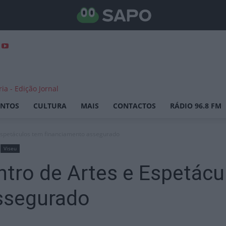
ENTOS
CULTURA
MAIS
CONTACTOS
RÁDIO 96.8 FM
 Espetáculos tem financiamento assegurado
Viseu
ntro de Artes e Espetác
ssegurado