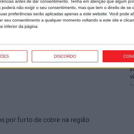
erências antes de dar consentimento.
Tenha em atenção que algum pr
n
 poderá não exigir o seu consentimento, mas que tem o direito de se 
o
uas preferências serão aplicadas apenas a este website. Você pode al
6 
rar seu consentimento a qualquer momento voltando a este site e clica
e inferior da página.
garante avançado marroquino
ÇÕES
DISCORDO
CON
V
i
v
6 
s por furto de cobre na região