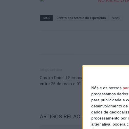
TAGS
Centro das Artes e do Espetáculo
Viseu
Artigo anterior
Castro Daire: I Semana da Criança e do Brincar
entre 26 de maio e 01 de junho
Nós e os nossos
par
processamos dados p
para publicidade e 
desenvolvimento de 
dados de geolocaliza
ARTIGOS RELACIONADOS
Mais do a
processamento por n
alternativa, poderá