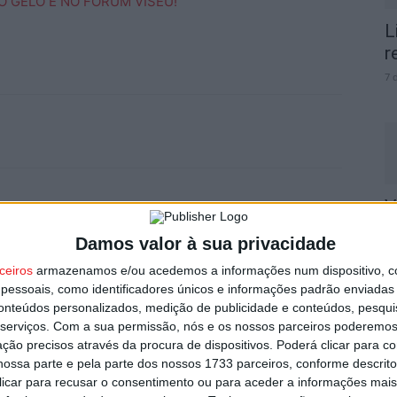
L
r
7 
V
Próximo artigo
p
Futebol: Começam os play-off para decidir
Damos valor à sua privacidade
6 
subidas e manutenções nas competições
ceiros
armazenamos e/ou acedemos a informações num dispositivo, c
profissionais
essoais, como identificadores únicos e informações padrão enviadas 
conteúdos personalizados, medição de publicidade e conteúdos, pesqui
serviços.
Com a sua permissão, nós e os nossos parceiros poderemos 
ção precisos através da procura de dispositivos. Poderá clicar para co
utor
ossa parte e pela parte dos nossos 1733 parceiros, conforme descrit
T
 clicar para recusar o consentimento ou para aceder a informações ma