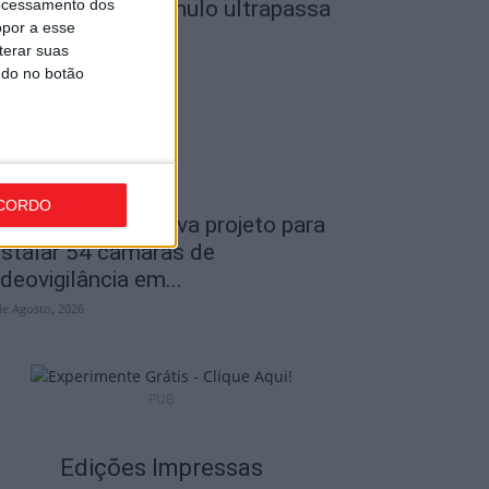
ocessamento dos
o Museu do Caramulo ultrapassa
opor a esse
s...
terar suas
de Agosto, 2026
ndo no botão
CORDO
iseu: Câmara aprova projeto para
nstalar 54 câmaras de
ideovigilância em...
de Agosto, 2026
PUB
Edições Impressas