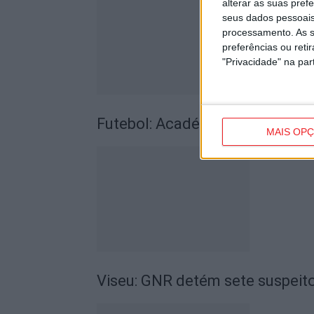
alterar as suas pref
seus dados pessoais
processamento. As s
preferências ou reti
"Privacidade" na part
Futebol: Académico de Viseu 
MAIS OP
Viseu: GNR detém sete suspeito