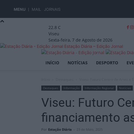
MENU
MAIL
JORNAIS
22.8
C
Viseu
Sexta-feira, 7 de Agosto de 2026
Estação Diária – Edição Jornal
INÍCIO
NOTÍCIAS
DESPORTO
EV
Início
Destaques
Viseu: Futuro Centro de Artes e
Destaques
Informação
Informação Regional
Notícias
Viseu: Futuro Ce
financiamento a
Por
Estação Diária
-
23 de Maio, 2025