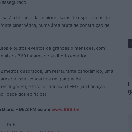
á assegurado.
ssará a ter uma das maiores salas de espetáculos da
a fonte cibernética, numa área bruta de construção de
culos e outros eventos de grandes dimensões, com
, mais os 760 lugares do auditório exterior.
 542 metros quadrados, um restaurante panorâmico, uma
a área de café-concerto e um parque de
F
m lugares), e terá certificação LEED (certificação
g
bilidade dos edifícios).
7 
ão Diária – 96.8 FM ou em
www.968.fm
Pub