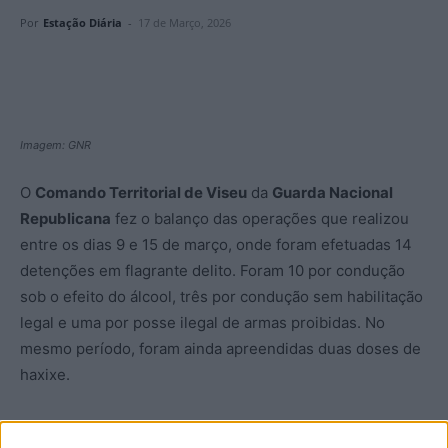
Por
Estação Diária
-
17 de Março, 2026
Imagem: GNR
O
Comando Territorial de Viseu
da
Guarda Nacional
Republicana
fez o balanço das operações que realizou
entre os dias 9 e 15 de março, onde foram efetuadas 14
detenções em flagrante delito. Foram 10 por condução
sob o efeito do álcool, três por condução sem habilitação
legal e uma por posse ilegal de armas proibidas. No
mesmo período, foram ainda apreendidas duas doses de
haxixe.
Na estrada, as patrulhas da GNR detetaram um total de