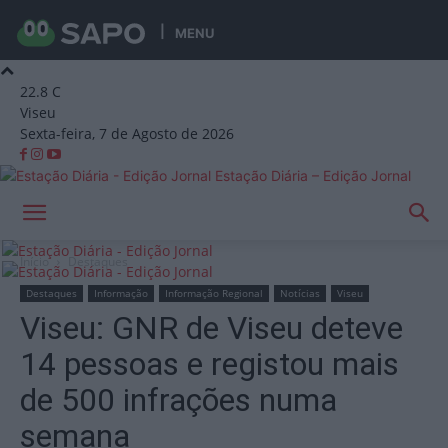
MENU
22.8
C
Viseu
Sexta-feira, 7 de Agosto de 2026
Estação Diária – Edição Jornal
Início
Destaques
Destaques
Informação
Informação Regional
Notícias
Viseu
Viseu: GNR de Viseu deteve
14 pessoas e registou mais
de 500 infrações numa
semana