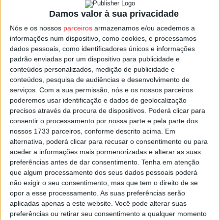
517 infrações. Entre as mais relevantes estão 96 por
Damos valor à sua privacidade
excesso de velocidade, 94 por falta de inspeção
periódica obrigatória e 30 por uso indevido do telemóvel
Nós e os nossos
parceiros
armazenamos e/ou acedemos a
informações num dispositivo, como cookies, e processamos
durante a condução.
dados pessoais, como identificadores únicos e informações
padrão enviadas por um dispositivo para publicidade e
Foram ainda registadas infrações relacionadas com
conteúdos personalizados, medição de publicidade e
tacógrafos, anomalias nos sistemas de iluminação e
conteúdos, pesquisa de audiências e desenvolvimento de
serviços.
Com a sua permissão, nós e os nossos parceiros
sinalização, falta de seguro de responsabilidade civil,
poderemos usar identificação e dados de geolocalização
condução com excesso de álcool e incorreta utilização do
precisos através da procura de dispositivos. Poderá clicar para
cinto de segurança ou sistemas de retenção para
consentir o processamento por nossa parte e pela parte dos
crianças.
nossos 1733 parceiros, conforme descrito acima. Em
alternativa, poderá clicar para recusar o consentimento ou para
aceder a informações mais pormenorizadas e alterar as suas
Esta e outras notícias para ouvir na Estação Diária – 96.8
preferências antes de dar consentimento.
Tenha em atenção
FM ou em
www.968.fm
.
que algum processamento dos seus dados pessoais poderá
não exigir o seu consentimento, mas que tem o direito de se
opor a esse processamento. As suas preferências serão
Pub
aplicadas apenas a este website. Você pode alterar suas
preferências ou retirar seu consentimento a qualquer momento