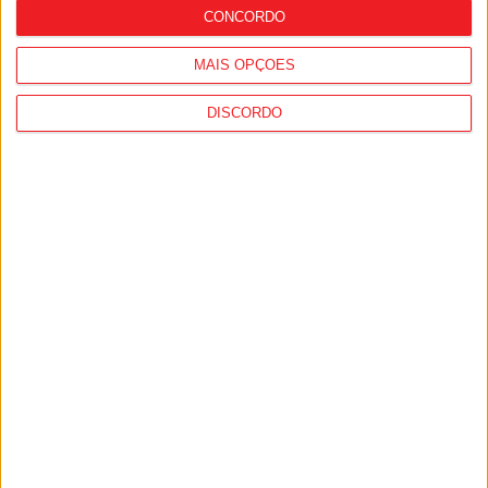
CONCORDO
MAIS OPÇÕES
DISCORDO
Viseu: Concurso nacional de argumentos
para curtas abre candidaturas com
prémio de mil euros