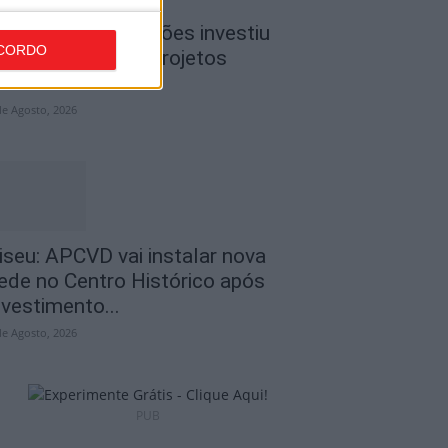
iseu: CIM Dão Lafões investiu
CORDO
50 mil euros em projetos
ducativos...
de Agosto, 2026
iseu: APCVD vai instalar nova
ede no Centro Histórico após
nvestimento...
de Agosto, 2026
PUB