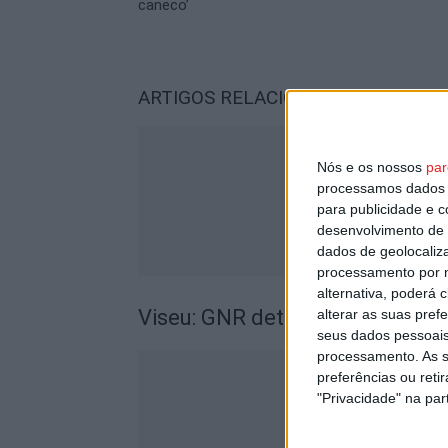
caneco’
ARTIGOS RELACIONADOS
Mais do a
Nós e os nossos
par
processamos dados p
para publicidade e 
desenvolvimento de 
dados de geolocaliza
processamento por n
alternativa, poderá
Viseu: GNR detém sete suspeito
alterar as suas pref
seus dados pessoais
processamento. As s
preferências ou reti
"Privacidade" na part