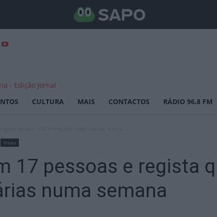
ENTOS
CULTURA
MAIS
CONTACTOS
RÁDIO 96.8 FM
egista quase 500 infrações rodoviárias numa...
Viseu
m 17 pessoas e regista 
iárias numa semana