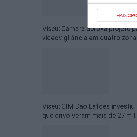
MAIS OP
Viseu: Câmara aprova projeto p
videovigilância em quatro zona
Viseu: CIM Dão Lafões investiu
que envolveram mais de 27 mil