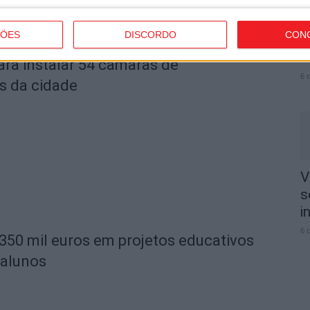
V
ÇÕES
DISCORDO
CON
3
e
ara instalar 54 câmaras de
6 
s da cidade
V
s
i
6 
 350 mil euros em projetos educativos
 alunos