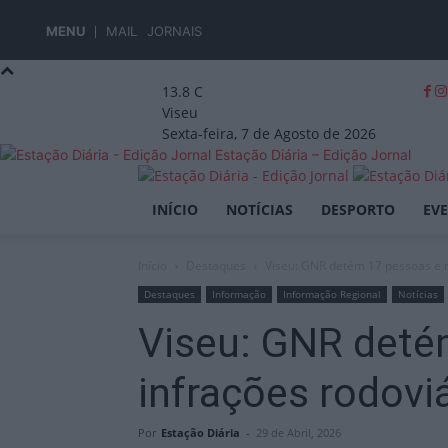
MENU
MAIL
JORNAIS
13.8
C
Viseu
Sexta-feira, 7 de Agosto de 2026
Estação Diária – Edição Jornal
INÍCIO
NOTÍCIAS
DESPORTO
EV
Início
Destaques
Viseu: GNR detém 17 pessoas e r
Destaques
Informação
Informação Regional
Notícias
Viseu: GNR deté
infrações rodov
Por
Estação Diária
-
29 de Abril, 2026