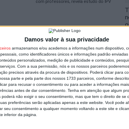
com professores, revela estudo do IPV
T
n
o
utor
6 
Damos valor à sua privacidade
ceiros
armazenamos e/ou acedemos a informações num dispositivo, c
essoais, como identificadores únicos e informações padrão enviadas 
conteúdos personalizados, medição de publicidade e conteúdos, pesqui
serviços.
Com a sua permissão, nós e os nossos parceiros poderemos 
ção precisos através da procura de dispositivos. Poderá clicar para co
V
ossa parte e pela parte dos nossos 1733 parceiros, conforme descrit
i
 clicar para recusar o consentimento ou para aceder a informações ma
v
s por furto de cobre na região
erências antes de dar consentimento.
Tenha em atenção que algum pr
 poderá não exigir o seu consentimento, mas que tem o direito de se 
6 
uas preferências serão aplicadas apenas a este website. Você pode al
rar seu consentimento a qualquer momento voltando a este site e clica
e inferior da página.