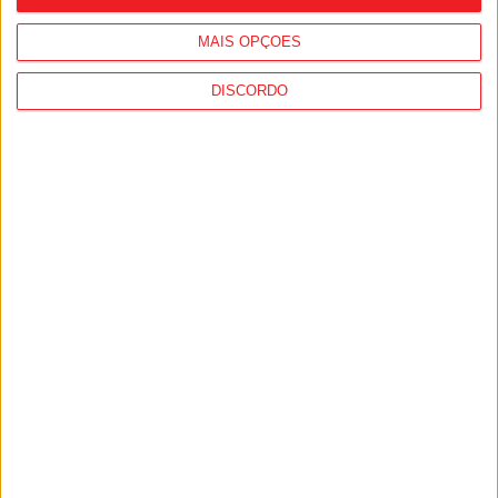
MAIS OPÇÕES
DISCORDO
Viseu: Presidente da República inaugura
a 634.ª Feira de São Mateus