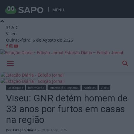
MENU
31.5
C
Viseu
Quinta-feira, 6 de Agosto de 2026
Estação Diária – Edição Jornal
Início
Destaques
Destaques
Informação
Informação Regional
Notícias
Viseu
Viseu: GNR detém homem de
33 anos por furtos em casas
na região
Por
Estação Diária
-
29 de Abril, 2026