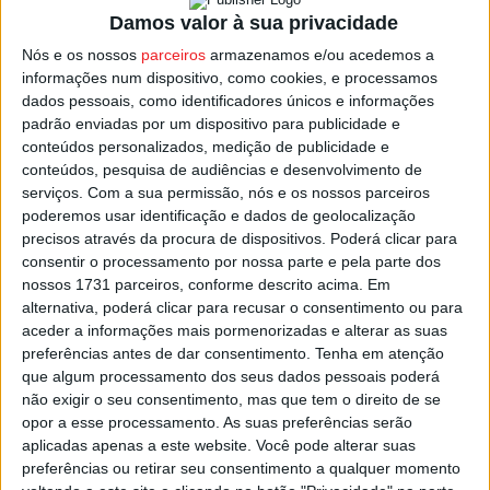
três colares, uma peça de joalharia, dois terços, três
Damos valor à sua privacidade
ponteiros em ferro, um pé de cabra, dois pares de luvas e
Nós e os nossos
parceiros
armazenamos e/ou acedemos a
um gorro.
informações num dispositivo, como cookies, e processamos
dados pessoais, como identificadores únicos e informações
padrão enviadas por um dispositivo para publicidade e
O suspeito foi detido e o caso remetido ao Tribunal
conteúdos personalizados, medição de publicidade e
Judicial de Viseu.
conteúdos, pesquisa de audiências e desenvolvimento de
serviços.
Com a sua permissão, nós e os nossos parceiros
poderemos usar identificação e dados de geolocalização
Foto: GNR
precisos através da procura de dispositivos. Poderá clicar para
consentir o processamento por nossa parte e pela parte dos
Esta e outras notícias para ouvir na Estação Diária – 96.8
nossos 1731 parceiros, conforme descrito acima. Em
FM ou em
www.968.fm
alternativa, poderá clicar para recusar o consentimento ou para
aceder a informações mais pormenorizadas e alterar as suas
preferências antes de dar consentimento.
Tenha em atenção
Pub
que algum processamento dos seus dados pessoais poderá
não exigir o seu consentimento, mas que tem o direito de se
opor a esse processamento. As suas preferências serão
aplicadas apenas a este website. Você pode alterar suas
TAGS
GNR
Viseu
preferências ou retirar seu consentimento a qualquer momento