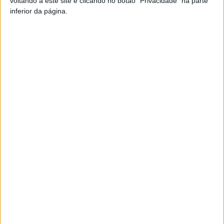
voltando a este site e clicando no botão "Privacidade" na parte
inferior da página.
Artigo anterior
Próximo artigo
Natação: Académico de Viseu
Viseu: CIM Viseu Dão Lafões
com 33 vitórias no Torneio
promove região em evento
Internacional de Bragança
internacional de investimento
em Lisboa
ARTIGOS RELACIONADOS
Mais do autor