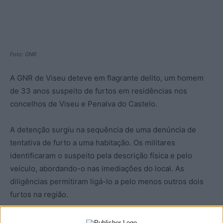
Foto: GNR
A GNR de Viseu deteve em flagrante delito, um homem
de 33 anos suspeito de furtos em residências nos
concelhos de Viseu e Penalva do Castelo.
A detenção surgiu na sequência de uma denúncia de
tentativa de furto a uma habitação. Os militares
identificaram o suspeito pela descrição física e pelo
veículo, abordando-o nas imediações do local. As
diligências permitiram ligá-lo a pelo menos outros dois
furtos na região.
Na operação foram apreendidos três relógios de pulso,