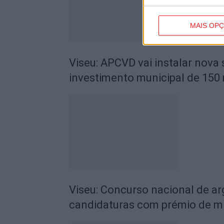
MAIS OP
Viseu: APCVD vai instalar nova
investimento municipal de 150 
Viseu: Concurso nacional de a
candidaturas com prémio de mi