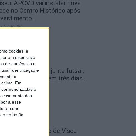
iseu: APCVD vai instalar nova
ede no Centro Histórico após
nvestimento...
de Agosto, 2026
omo cookies, e
por um dispositivo
sa de audiências e
amego: Youth Cup junta futsal,
usar identificação e
nsentir o
ndebol e voleibol em três dias...
o acima. Em
de Agosto, 2026
is pormenorizadas e
ocessamento dos
opor a esse
terar suas
ndo no botão
utebol: Académico de Viseu