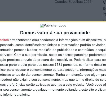
Grandes Escolhas 2025
V
s
i
6 
utor
Damos valor à sua privacidade
ceiros
armazenamos e/ou acedemos a informações num dispositivo, c
essoais, como identificadores únicos e informações padrão enviadas 
conteúdos personalizados, medição de publicidade e conteúdos, pesqui
L
serviços.
Com a sua permissão, nós e os nossos parceiros poderemos 
ção precisos através da procura de dispositivos. Poderá clicar para co
a
ossa parte e pela parte dos nossos 1731 parceiros, conforme descrit
6 
 clicar para recusar o consentimento ou para aceder a informações ma
erências antes de dar consentimento.
Tenha em atenção que algum pr
 350 mil euros em projetos educativos
 poderá não exigir o seu consentimento, mas que tem o direito de se 
 alunos
uas preferências serão aplicadas apenas a este website. Você pode al
rar seu consentimento a qualquer momento voltando a este site e clica
e inferior da página.
F