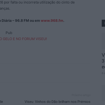
6 por falta ou incorreta utilização do cinto de
anças.
ão Diária – 96.8 FM ou em
www.968.fm
.
Pub
V
3
e
6 
Próximo artigo
de
Viseu: Vinhos do Dão brilham nos Prémios