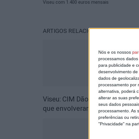
Viseu com 1.400 euros mensais
ARTIGOS RELACIONADOS
Mais do a
Nós e os nossos
par
processamos dados p
para publicidade e 
desenvolvimento de 
dados de geolocaliza
processamento por n
alternativa, poderá
alterar as suas pref
Viseu: CIM Dão Lafões investiu
seus dados pessoais
que envolveram mais de 27 mil
processamento. As s
preferências ou reti
"Privacidade" na part