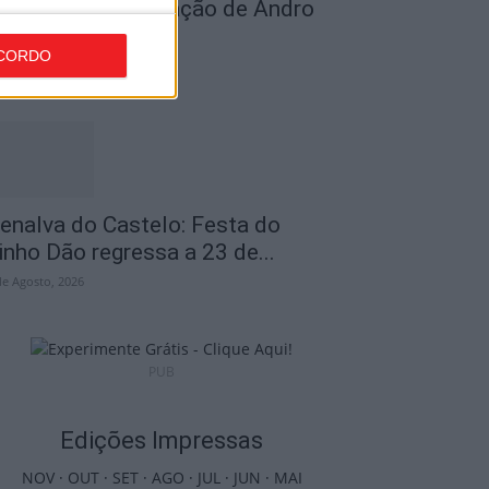
ficializou contratação de Andro
abić
CORDO
de Agosto, 2026
enalva do Castelo: Festa do
inho Dão regressa a 23 de...
de Agosto, 2026
PUB
Edições Impressas
NOV
·
OUT
·
SET
·
AGO
·
JUL
·
JUN
·
MAI