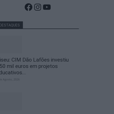
Facebook
Instagram
YouTube
DESTAQUES
iseu: CIM Dão Lafões investiu
50 mil euros em projetos
ducativos...
de Agosto, 2026