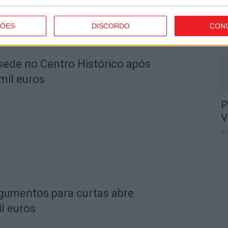
o
B
ÇÕES
DISCORDO
CON
6 
 sede no Centro Histórico após
mil euros
P
V
6 
rgumentos para curtas abre
l euros