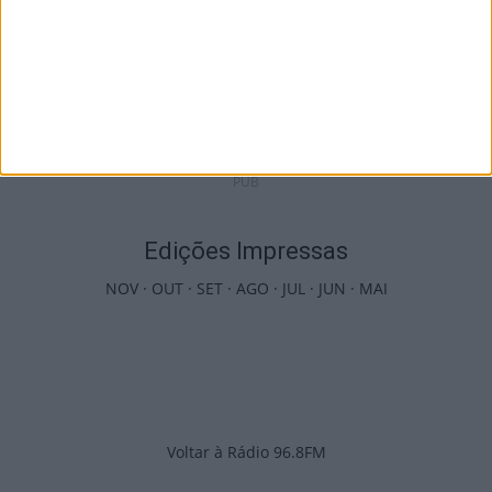
Incêndios: Viseu é o segundo distrito do
país com mais área...
7 de Agosto, 2026
PUB
Edições Impressas
NOV
·
OUT
·
SET
·
AGO
·
JUL
·
JUN
·
MAI
Voltar à Rádio 96.8FM