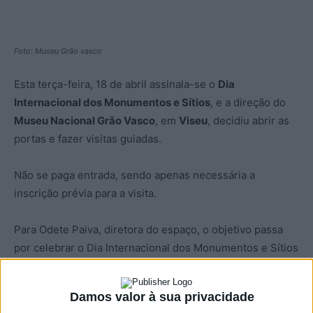
Foto: Museu Grão vasco
Esta terça-feira, 18 de abril assinala-se o
Dia
Internacional dos Monumentos e Sítios
, e a direção do
Museu Nacional Grão Vasco
, em
Viseu
, decidiu abrir as
portas e fazer visitas guiadas.
Não se paga entrada, sendo apenas necessária a
inscrição prévia para a visita.
Para Odete Paiva, diretora do espaço, o objetivo passa
por celebrar o Dia Internacional dos Monumentos e Sítios
dando a conhecer o património existente e o trabalho
que tem sido feito na conservação do Museu Nacional de
Damos valor à sua privacidade
Grão Vasco.