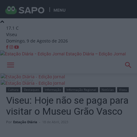
MENU
17.1
C
Viseu
Domingo, 9 de Agosto de 2026
Estação Diária – Edição Jornal
Início
Cultura
Cultura
Destaques
Informação
Informação Regional
Notícias
Viseu
Viseu: Hoje não se paga para
visitar o Museu Grão Vasco
Por
Estação Diária
-
18 de Abril, 2023