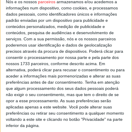
Nós e os nossos
parceiros
armazenamos e/ou acedemos a
informações num dispositivo, como cookies, e processamos
Esta e outras notícias para ouvir na Estação Diária – 96.8
dados pessoais, como identificadores únicos e informações
FM ou em
www.968.fm
.
padrão enviadas por um dispositivo para publicidade e
conteúdos personalizados, medição de publicidade e
conteúdos, pesquisa de audiências e desenvolvimento de
Pub
serviços.
Com a sua permissão, nós e os nossos parceiros
poderemos usar identificação e dados de geolocalização
precisos através da procura de dispositivos. Poderá clicar para
consentir o processamento por nossa parte e pela parte dos
TAGS
Viseu
nossos 1733 parceiros, conforme descrito acima. Em
alternativa, poderá clicar para recusar o consentimento ou para
aceder a informações mais pormenorizadas e alterar as suas
preferências antes de dar consentimento.
Tenha em atenção
que algum processamento dos seus dados pessoais poderá
não exigir o seu consentimento, mas que tem o direito de se
opor a esse processamento. As suas preferências serão
aplicadas apenas a este website. Você pode alterar suas
Artigo anterior
Próximo artigo
preferências ou retirar seu consentimento a qualquer momento
voltando a este site e clicando no botão "Privacidade" na parte
Domen Gril é guarda-redes do
GNR em mais uma ‘Operação
inferior da página.
mês na Liga 2 de futebol
Roadpol’ de controlo de