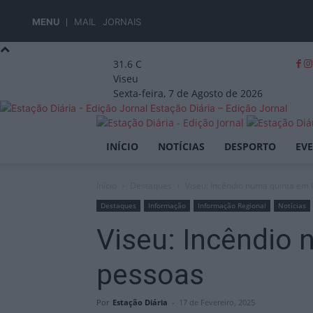
MENU
MAIL
JORNAIS
31.6
C
Viseu
Sexta-feira, 7 de Agosto de 2026
Estação Diária – Edição Jornal
INÍCIO
NOTÍCIAS
DESPORTO
EV
Início
Destaques
Viseu: Incêndio numa quinta em 
Destaques
Informação
Informação Regional
Notícias
Viseu: Incêndio 
pessoas
Por
Estação Diária
-
17 de Fevereiro, 2025