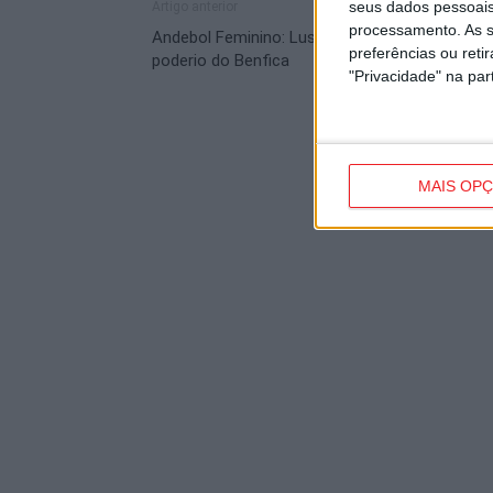
seus dados pessoais
Artigo anterior
processamento. As s
Andebol Feminino: Lusitano não resistiu ao
preferências ou reti
poderio do Benfica
"Privacidade" na part
MAIS OP