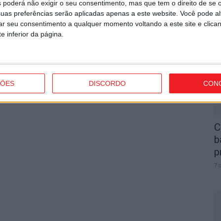
 poderá não exigir o seu consentimento, mas que tem o direito de se 
Próximo artigo
uas preferências serão aplicadas apenas a este website. Você pode al
F
Operação Road-Pol da GNR fiscaliza circulação
rar seu consentimento a qualquer momento voltando a este site e clica
de veículos pesados
e
e inferior da página.
o
7 
ÇÕES
DISCORDO
CON
C
b
p
7 