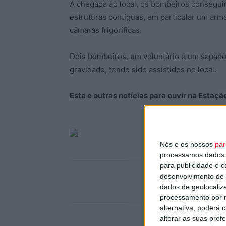
À chegada ao local, os bombeiros consegui
estruturas contíguas, em particular um ar
câmaras frigoríficas.
Dois bombeiros, um voluntário e um sapado
gravidade, tendo sido assistidos no local.
Esta e outras notícias para ouvir na Estaç
Nós e os nossos
par
processamos dados p
para publicidade e 
desenvolvimento de 
dados de geolocaliza
processamento por n
alternativa, poderá
alterar as suas pref