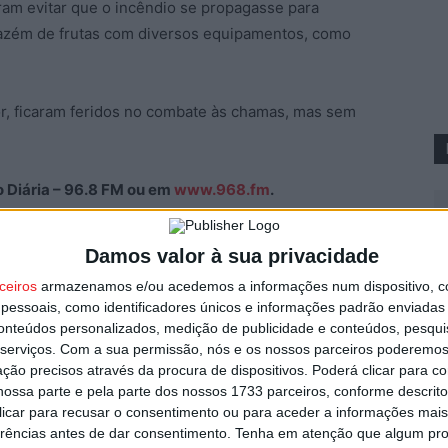
ram evitar que o incêndio se propagasse para
mazém de frutas com diversos equipamentos, como
r, ficaram feridos no combate às chamas, mas sem
ão Diária – 96.8 FM ou em
www.968.fm
.
Pub
Damos valor à sua privacidade
I
ceiros
armazenamos e/ou acedemos a informações num dispositivo, c
d
essoais, como identificadores únicos e informações padrão enviadas 
conteúdos personalizados, medição de publicidade e conteúdos, pesqui
7 
serviços.
Com a sua permissão, nós e os nossos parceiros poderemos 
ção precisos através da procura de dispositivos. Poderá clicar para co
ossa parte e pela parte dos nossos 1733 parceiros, conforme descrit
 clicar para recusar o consentimento ou para aceder a informações ma
erências antes de dar consentimento.
Tenha em atenção que algum pr