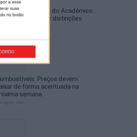
opor a esse
terar suas
utebol: Jogadores do Académico
ndo no botão
 Tondela vão exibir distinções
ficiais nas...
de Agosto, 2026
CORDO
ombustíveis: Preços devem
aixar de forma acentuada na
róxima semana
de Agosto, 2026