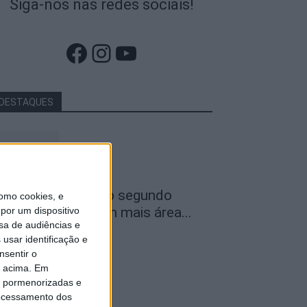
Siga-nos nas redes sociais!
Facebook
Instagram
YouTube
DESTAQUES
ncêndios: Viseu é o segundo
omo cookies, e
istrito do país com mais área...
por um dispositivo
sa de audiências e
de Agosto, 2026
usar identificação e
nsentir o
o acima. Em
is pormenorizadas e
ocessamento dos