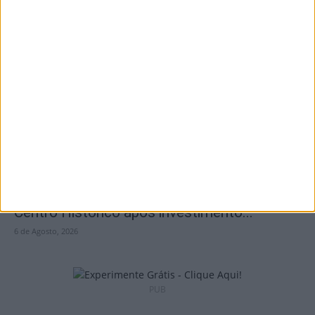
Viseu: CIM Dão Lafões investiu 350 mil
euros em projetos educativos...
6 de Agosto, 2026
Viseu: APCVD vai instalar nova sede no
Centro Histórico após investimento...
6 de Agosto, 2026
PUB