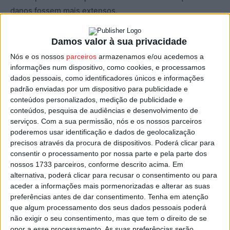
danos fossem mais extensos.
Um pouco por todo o país, as situações mais frequentes
Damos valor à sua privacidade
foram inundações (435), quedas de árvores (163) e
Nós e os nossos
parceiros
armazenamos e/ou acedemos a
danos em estruturas (76). A região de Lisboa e Vale do
informações num dispositivo, como cookies, e processamos
Tejo foi a mais atingida, com 409 ocorrências, seguida do
dados pessoais, como identificadores únicos e informações
padrão enviadas por um dispositivo para publicidade e
Centro (191) — onde se inclui o distrito de Viseu —, do
conteúdos personalizados, medição de publicidade e
Norte (132) e do Alentejo (52).
conteúdos, pesquisa de audiências e desenvolvimento de
serviços.
Com a sua permissão, nós e os nossos parceiros
No distrito de Viseu, registaram-se vários incidentes
poderemos usar identificação e dados de geolocalização
precisos através da procura de dispositivos. Poderá clicar para
causados pelo mau tempo, nomeadamente inundações,
consentir o processamento por nossa parte e pela parte dos
quedas de árvores e deslizamentos de terras. Em Sátão,
nossos 1733 parceiros, conforme descrito acima. Em
uma habitação foi atingida por um raio, causando danos
alternativa, poderá clicar para recusar o consentimento ou para
materiais significativos, embora sem feridos.
aceder a informações mais pormenorizadas e alterar as suas
preferências antes de dar consentimento.
Tenha em atenção
que algum processamento dos seus dados pessoais poderá
No total, estiveram em operação 2.841 elementos e 984
não exigir o seu consentimento, mas que tem o direito de se
meios terrestres em todo o país para responder às
opor a esse processamento. As suas preferências serão