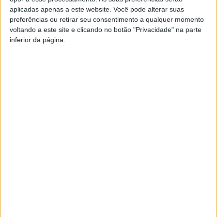
ocorrências.
aplicadas apenas a este website. Você pode alterar suas
preferências ou retirar seu consentimento a qualquer momento
voltando a este site e clicando no botão "Privacidade" na parte
Segundo o Instituto Português do Mar e da Atmosfera
inferior da página.
(IPMA), Portugal continental continua sob influência de
uma superfície frontal fria de atividade moderada a forte,
que deverá manter chuva, vento e trovoadas até ao final
do dia.
Esta e outras notícias para ouvir na Estação Diária – 96.8
FM ou em
www.968.fm
.
Pub
TAGS
Mau tempo
Raio
Sátão
Viseu