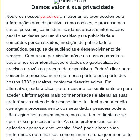
esperada chuva por vezes intensa, com Aviso Laranja
Damos valor à sua privacidade
entre as 0:00 e as 06:00 da madrugada, e entre o meio
Nós e os nossos
parceiros
armazenamos e/ou acedemos a
dia e as 24:00 de sexta.
informações num dispositivo, como cookies, e processamos
dados pessoais, como identificadores únicos e informações
Para sábado é ainda esperada precipitação por vezes
padrão enviadas por um dispositivo para publicidade e
conteúdos personalizados, medição de publicidade e
intensa, com melhoria do estado do tempo a partir da
conteúdos, pesquisa de audiências e desenvolvimento de
tarde.
serviços.
Com a sua permissão, nós e os nossos parceiros
poderemos usar identificação e dados de geolocalização
A quantidade de precipitação prevista poderá provocar
precisos através da procura de dispositivos. Poderá clicar para
consentir o processamento por nossa parte e pela parte dos
inundações rápidas e deslizamentos de terras, pelo que
nossos 1733 parceiros, conforme descrito acima. Em
se recomenda precaução e que sejam evitadas
alternativa, poderá clicar para recusar o consentimento ou para
deslocações desnecessárias.
aceder a informações mais pormenorizadas e alterar as suas
preferências antes de dar consentimento.
Tenha em atenção
que algum processamento dos seus dados pessoais poderá
Esta e outras notícias para ouvir na Estação Diária – 96.8
não exigir o seu consentimento, mas que tem o direito de se
FM ou em
www.968.fm
opor a esse processamento. As suas preferências serão
aplicadas apenas a este website. Você pode alterar suas
Pub
preferências ou retirar seu consentimento a qualquer momento