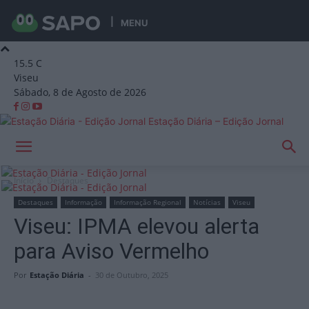
MENU
15.5
C
Viseu
Sábado, 8 de Agosto de 2026
Estação Diária – Edição Jornal
Início
Destaques
Destaques
Informação
Informação Regional
Notícias
Viseu
Viseu: IPMA elevou alerta
para Aviso Vermelho
Por
Estação Diária
-
30 de Outubro, 2025