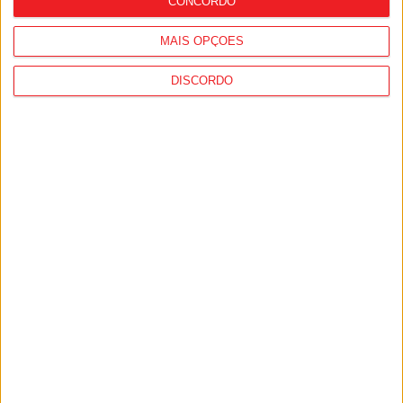
CONCORDO
MAIS OPÇÕES
DISCORDO
Viseu: GNR detém sete suspeitos por
furto de cobre na região