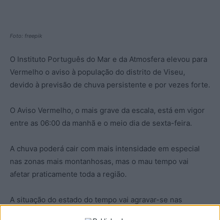
Foto: freepik
O Instituto Português do Mar e da Atmosfera elevou para
Vermelho o aviso à população do distrito de Viseu,
devido à previsão de chuva persistente e por vezes forte.
O Aviso Vermelho, o mais grave da escala, está em vigor
entre as 06:00 da manhã e o meio dia de sexta-feira.
A chuva poderá cair com mais intensidade em especial
nas zonas mais montanhosas, mas o mau tempo vai
afetar praticamente toda a região.
A situação do estado do tempo vai agravar-se nas
próximas horas, em especial a partir da meia noite, sendo