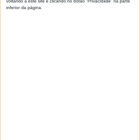
voltando a este site e clicando no botão "Privacidade" na parte
inferior da página.
TAGS
Aviso Vermelho
Chuva Forte
Viseu
Artigo anterior
Próximo artigo
Viseu: Mais de uma centena
Liga 2: ‘Póker’ de Clóvis na
de participantes nas XIII
goleada do Académico em
Jornadas de Enoturismo
Matosinhos
ARTIGOS RELACIONADOS
Mais do autor