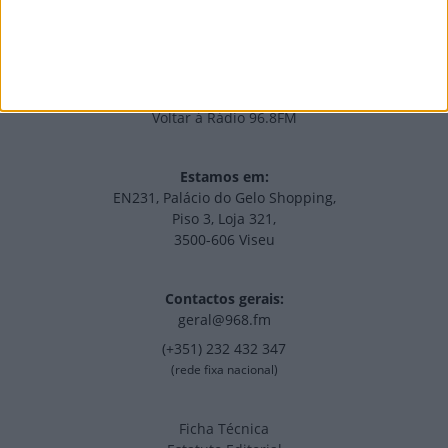
Voltar à Rádio 96.8FM
Estamos em:
EN231, Palácio do Gelo Shopping,
Piso 3, Loja 321,
3500-606 Viseu
Contactos gerais:
geral@968.fm
(+351) 232 432 347
(rede fixa nacional)
Ficha Técnica