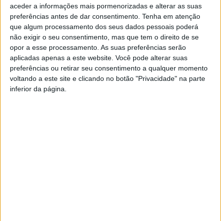
aceder a informações mais pormenorizadas e alterar as suas
preferências antes de dar consentimento.
Tenha em atenção
O acidente provocou ainda um ferido grave, que se
que algum processamento dos seus dados pessoais poderá
encontra internado no Hospital de Viseu.
não exigir o seu consentimento, mas que tem o direito de se
opor a esse processamento. As suas preferências serão
aplicadas apenas a este website. Você pode alterar suas
Esta e outras notícias para ouvir na Estação Diária – 96.8
preferências ou retirar seu consentimento a qualquer momento
FM ou em
www.968.fm
.
voltando a este site e clicando no botão "Privacidade" na parte
inferior da página.
Pub
Artigo anterior
Próximo artigo
Legislativas 2025: BE
Liga 2: Jornada 29 deixou o