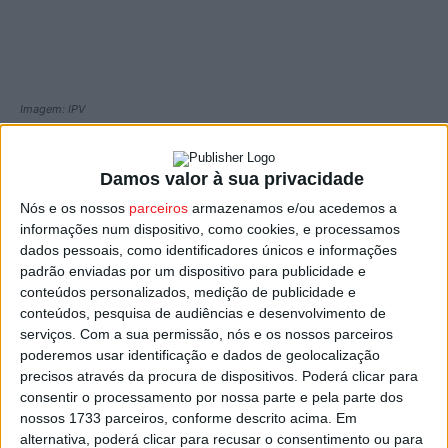
Imagem: IPV
O
Instituto Politécnico de Viseu (IPV)
está de luto pela
Damos valor à sua privacidade
morte de Maria Inês Furtado Pedro, aluna do curso de
Licenciatura em Comunicação Social da Escola Superior
Nós e os nossos
parceiros
armazenamos e/ou acedemos a
informações num dispositivo, como cookies, e processamos
de Educação de Viseu, que perdeu a vida num acidente
dados pessoais, como identificadores únicos e informações
de moto.
padrão enviadas por um dispositivo para publicidade e
conteúdos personalizados, medição de publicidade e
Bandeira a meia haste na instituição, e luto de três dias
conteúdos, pesquisa de audiências e desenvolvimento de
serviços.
Com a sua permissão, nós e os nossos parceiros
decidido pela Presidência do IPV pelo falecimento da
poderemos usar identificação e dados de geolocalização
aluna, aluna do curso de Comunicação Social,
precisos através da procura de dispositivos. Poderá clicar para
madeirense, com 20 anos, na sequência de um despiste
consentir o processamento por nossa parte e pela parte dos
de moto por volta da 01:00 da madrugada de sábado, na
nossos 1733 parceiros, conforme descrito acima. Em
alternativa, poderá clicar para recusar o consentimento ou para
EN 231, em Cabanões de Baixo.