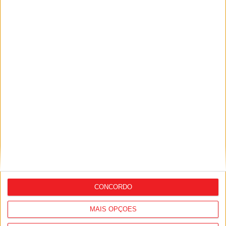
Siga-nos nas redes sociais!
Facebook
Instagram
YouTube
DESTAQUES
Viseu: Feira de São Mateus bate recorde
com mais de 56...
10 de Agosto, 2026
CONCORDO
MAIS OPÇÕES