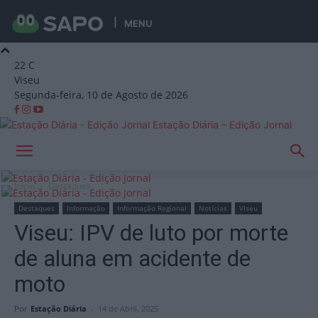
MENU
22
C
Viseu
Segunda-feira, 10 de Agosto de 2026
Estação Diária – Edição Jornal
Início
Destaques
Destaques
Informação
Informação Regional
Notícias
Viseu
Viseu: IPV de luto por morte
de aluna em acidente de
moto
Por
Estação Diária
-
14 de Abril, 2025