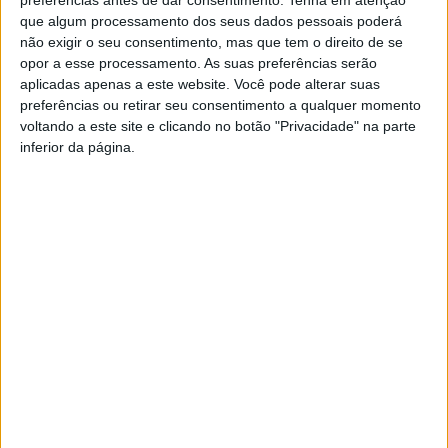
por isso, a melhorar o currículo. Estes cursos funcionam
que algum processamento dos seus dados pessoais poderá
como unidades curriculares isoladas nas quais os
não exigir o seu consentimento, mas que tem o direito de se
opor a esse processamento. As suas preferências serão
estudantes (e em alguns casos o staff também) podem
aplicadas apenas a este website. Você pode alterar suas
frequentar”, pode ler-se.
preferências ou retirar seu consentimento a qualquer momento
voltando a este site e clicando no botão "Privacidade" na parte
O catálogo de cursos da EUNICE abrange várias áreas em
inferior da página.
que as instituições membros se especializam, desde as
tecnologias da informação e cidades inteligentes,
competências globais, cuidados de saúde, história e
ciências sociais, entre muitos outros.
Entre estes cursos também é possível aprender uma
língua nova através dos cursos online de línguas. Os
estudantes podem aprender diversos idiomas da aliança
EUNICE, como italiano, finlandês, sueco, polaco, entre
outros.