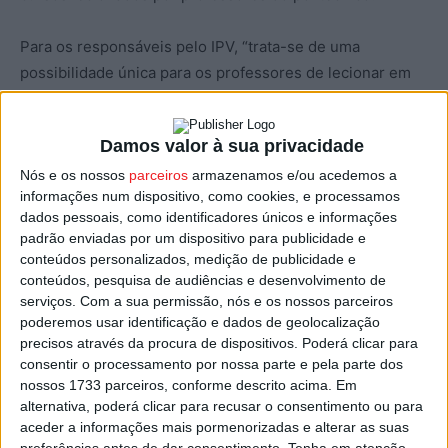
Para os responsáveis pelo IPV, “trata-se de uma
possibilidade única para os professores de lecionar em
sala de aula virtual com estudantes de diferentes
instituições europeias que pretendem saber mais sobre
Damos valor à sua privacidade
uma determinada área de estudo”, reforçando que
Nós e os nossos
parceiros
armazenamos e/ou acedemos a
“através desta oferta formativa, o IPV continua a apostar
informações num dispositivo, como cookies, e processamos
na internacionalização e a elevar a instituição a um nível
dados pessoais, como identificadores únicos e informações
europeu interessante”, pode ler-se na nota de imprensa
padrão enviadas por um dispositivo para publicidade e
da instituição.
conteúdos personalizados, medição de publicidade e
conteúdos, pesquisa de audiências e desenvolvimento de
serviços.
Com a sua permissão, nós e os nossos parceiros
Ainda segundo o IPV, “os cursos dão aos estudantes a
poderemos usar identificação e dados de geolocalização
oportunidade de personalizarem o seu percurso de
precisos através da procura de dispositivos. Poderá clicar para
aprendizagem e de viverem uma interação internacional
consentir o processamento por nossa parte e pela parte dos
com outros estudantes de todas as instituições parceiras.
nossos 1733 parceiros, conforme descrito acima. Em
alternativa, poderá clicar para recusar o consentimento ou para
Para além disso, ao participar em cursos EUNICE estão a
aceder a informações mais pormenorizadas e alterar as suas
desenvolver mais conhecimento em áreas específicas e,
preferências antes de dar consentimento.
Tenha em atenção