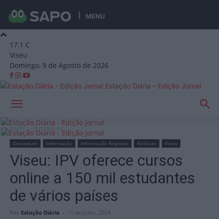
MENU
17.1
C
Viseu
Domingo, 9 de Agosto de 2026
Estação Diária – Edição Jornal
Início
Destaques
Destaques
Informação
Informação Regional
Notícias
Viseu
Viseu: IPV oferece cursos
online a 150 mil estudantes
de vários países
Por
Estação Diária
-
11 de Julho, 2024