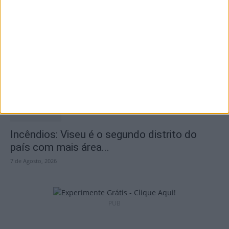
São Pedro do Sul: Governo aprova Centro
de Interpretação da Serra...
8 de Agosto, 2026
Incêndios: Viseu é o segundo distrito do
país com mais área...
7 de Agosto, 2026
PUB