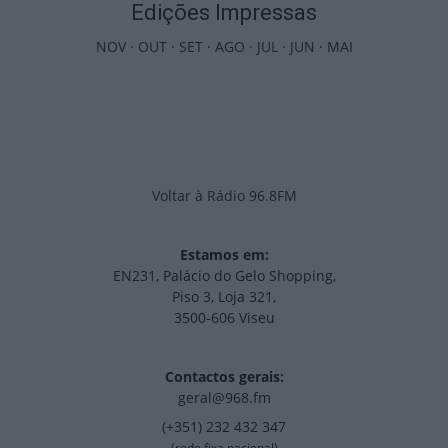
Edições Impressas
NOV
·
OUT
·
SET
·
AGO
·
JUL
·
JUN
·
MAI
Voltar à Rádio 96.8FM
Estamos em:
EN231, Palácio do Gelo Shopping,
Piso 3, Loja 321,
3500-606 Viseu
Contactos gerais:
geral@968.fm
(+351) 232 432 347
(rede fixa nacional)