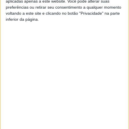
aplicadas apenas a este website. Você pode alterar suas
reforço da ligação à comunidade através de plataformas
preferências ou retirar seu consentimento a qualquer momento
voltando a este site e clicando no botão "Privacidade" na parte
digitais”.
inferior da página.
Esta e outras notícias para ouvir na Estação Diária – 96.8
FM ou em
www.968.fm
.
Pub
TAGS
Associação Humanitária Bombeiros Voluntários Viseu
João Caiado
Viseu