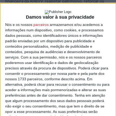
financeira da AHBVV, reabilitar património, reforçar os
apoios ao voluntariado e certificar a associação como
Entidade Formadora pela DGERT”.
Damos valor à sua privacidade
Nós e os nossos
parceiros
armazenamos e/ou acedemos a
Entre os projetos realizados, o responsável destaca ainda
informações num dispositivo, como cookies, e processamos
“a reabilitação de oito apartamentos na Rua José
dados pessoais, como identificadores únicos e informações
padrão enviadas por um dispositivo para publicidade e
Branquinho, a aquisição de novos equipamentos e
conteúdos personalizados, medição de publicidade e
viaturas, e o reforço da representatividade institucional,
conteúdos, pesquisa de audiências e desenvolvimento de
com a presidência da AHBVV a assumir também funções
serviços.
Com a sua permissão, nós e os nossos parceiros
de vice-presidente da Federação de Bombeiros do
poderemos usar identificação e dados de geolocalização
Distrito de Viseu e conselheiro nacional da Liga dos
precisos através da procura de dispositivos. Poderá clicar para
consentir o processamento por nossa parte e pela parte dos
Bombeiros Portugueses”.
nossos 1733 parceiros, conforme descrito acima. Em
alternativa, poderá clicar para recusar o consentimento ou para
Para o próximo mandato, o candidato aponta como
aceder a informações mais pormenorizadas e alterar as suas
prioridades “a integração de novas tecnologias, drones e
preferências antes de dar consentimento.
Tenha em atenção
que algum processamento dos seus dados pessoais poderá
robótica nas operações de socorro, a criação de um
não exigir o seu consentimento, mas que tem o direito de se
Centro de Inovação e Formação Avançada, a transição
opor a esse processamento. As suas preferências serão
ecológica e energética da frota e das infraestruturas, e o