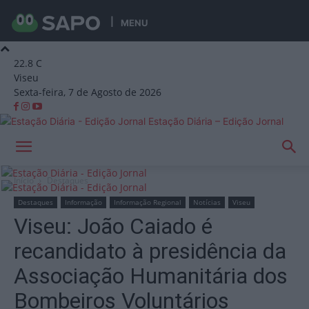
MENU
22.8
C
Viseu
Sexta-feira, 7 de Agosto de 2026
Estação Diária – Edição Jornal
Início
Destaques
Destaques
Informação
Informação Regional
Notícias
Viseu
Viseu: João Caiado é
recandidato à presidência da
Associação Humanitária dos
Bombeiros Voluntários