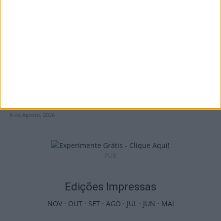
do Caramulo ultrapassa os...
6 de Agosto, 2026
Viseu: Câmara aprova projeto para instalar
54 câmaras de videovigilância em...
6 de Agosto, 2026
PUB
Edições Impressas
NOV
·
OUT
·
SET
·
AGO
·
JUL
·
JUN
·
MAI