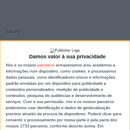
Foto: IPG
Os
Serviços Municipalizados de Água e Saneamento de
Viseu (SMAS)
têm um novo diretor, anunciou a
Câmara
Damos valor à sua privacidade
Municipal de Viseu
, na sequência da reforma de
Carlos
Nós e os nossos
parceiros
armazenamos e/ou acedemos a
Tomás
, que esteve mais de 30 anos ao serviço da
informações num dispositivo, como cookies, e processamos
autarquia.
dados pessoais, como identificadores únicos e informações
padrão enviadas por um dispositivo para publicidade e
conteúdos personalizados, medição de publicidade e
José Carlos de Almeida
, o novo responsável, é natural
conteúdos, pesquisa de audiências e desenvolvimento de
de Viseu, docente no Instituto Politécnico da Guarda e
serviços.
Com a sua permissão, nós e os nossos parceiros
doutorado em Engenharia Civil, com pós-graduação em
poderemos usar identificação e dados de geolocalização
Estruturas, Geotecnia e Fundações pela Universidade do
precisos através da procura de dispositivos. Poderá clicar para
consentir o processamento por nossa parte e pela parte dos
Minho. É também membro da Ordem dos Engenheiros e
nossos 1733 parceiros, conforme descrito acima. Em
integra diversas associações técnico-científicas