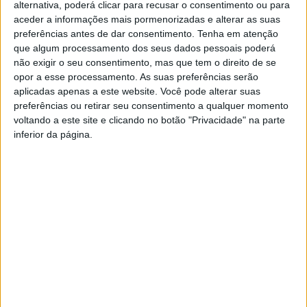
alternativa, poderá clicar para recusar o consentimento ou para
nacionais e internacionais
aceder a informações mais pormenorizadas e alterar as suas
preferências antes de dar consentimento.
Tenha em atenção
que algum processamento dos seus dados pessoais poderá
O presidente da Câmara,
João Azevedo
, destacou a
não exigir o seu consentimento, mas que tem o direito de se
continuidade da gestão dos SMAS, fundamentais para o
opor a esse processamento. As suas preferências serão
abastecimento de água e saneamento no concelho, e
aplicadas apenas a este website. Você pode alterar suas
deixou palavras de reconhecimento a Carlos Tomás pelo
preferências ou retirar seu consentimento a qualquer momento
voltando a este site e clicando no botão "Privacidade" na parte
longo percurso e dedicação à entidade.
inferior da página.
Esta e outras notícias para ouvir na Estação Diária – 96.8
FM ou em
www.968.fm
.
Pub