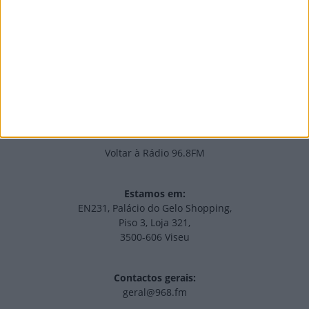
Edições Impressas
NOV
·
OUT
·
SET
·
AGO
·
JUL
·
JUN
·
MAI
Voltar à Rádio 96.8FM
Estamos em:
EN231, Palácio do Gelo Shopping,
Piso 3, Loja 321,
3500-606 Viseu
Contactos gerais:
geral@968.fm