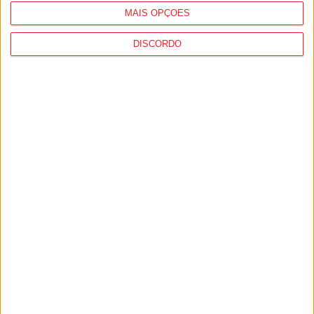
MAIS OPÇÕES
DISCORDO
Futebol: Ligas profissionais com novas
regras para a temporada 2026/27
8 de Agosto, 2026
Viseu: IP3 volta a fechar durante a noite a
partir de...
8 de Agosto, 2026