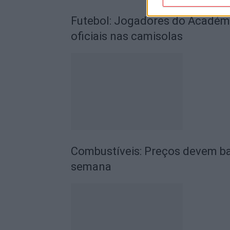
Futebol: Jogadores do Académic
oficiais nas camisolas
Combustíveis: Preços devem ba
semana