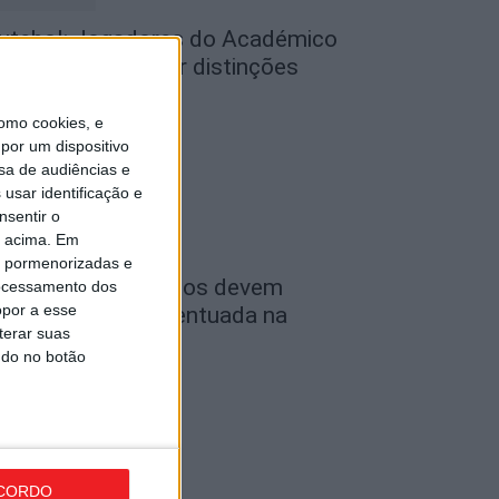
utebol: Jogadores do Académico
 Tondela vão exibir distinções
ficiais nas...
omo cookies, e
de Agosto, 2026
por um dispositivo
sa de audiências e
usar identificação e
nsentir o
o acima. Em
is pormenorizadas e
ombustíveis: Preços devem
ocessamento dos
opor a esse
aixar de forma acentuada na
terar suas
róxima semana
ndo no botão
de Agosto, 2026
CORDO