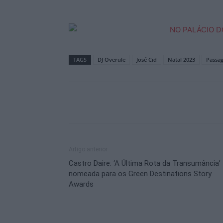
TAGS
DJ Overule
José Cid
Natal 2023
Passa
Artigo anterior
Castro Daire: ‘A Última Rota da Transumância’
nomeada para os Green Destinations Story
Awards