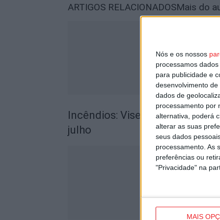
ARTIGOS RELACIONADOS
Mais do a
Nós e os nossos
par
processamos dados p
para publicidade e 
desenvolvimento de 
dados de geolocaliza
processamento por n
Incêndios: Viseu é o segundo di
alternativa, poderá
alterar as suas pref
julho
seus dados pessoais
processamento. As s
preferências ou reti
"Privacidade" na part
MAIS OP