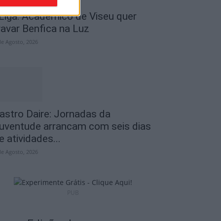
 Liga: Académico de Viseu quer
ravar Benfica na Luz
de Agosto, 2026
astro Daire: Jornadas da
uventude arrancam com seis dias
e atividades...
de Agosto, 2026
PUB