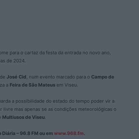
me para o cartaz da festa da entrada no novo ano,
ras de 2024.
 de
José
Cid
, num evento marcado para o
Campo de
iza a
Feira de São Mateus
em Viseu.
guarda a possibilidade do estado do tempo poder vir a
 ar livre mas apenas se as condições meteorológicas o
o
Multiusos de Viseu
.
ão Diária – 96.8 FM ou em
www.968.fm
.