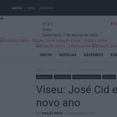
MENU
MAIL
JORNAIS
31.6
C
Viseu
Sexta-feira, 7 de Agosto de 2026
Estação Diária – Edição Jornal
INÍCIO
NOTÍCIAS
DESPORTO
EV
Início
Destaques
Viseu: José Cid e DJ Overule vão 
Destaques
Informação
Informação Regional
Notícias
Viseu: José Cid 
novo ano
Por
Estação Diária
-
6 de Dezembro, 2023