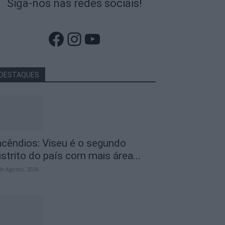
Siga-nos nas redes sociais!
Facebook
Instagram
YouTube
DESTAQUES
ncêndios: Viseu é o segundo
istrito do país com mais área...
de Agosto, 2026