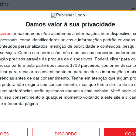
utor
F
e
Damos valor à sua privacidade
o
ceiros
armazenamos e/ou acedemos a informações num dispositivo, c
7 
essoais, como identificadores únicos e informações padrão enviadas 
conteúdos personalizados, medição de publicidade e conteúdos, pesqui
serviços.
Com a sua permissão, nós e os nossos parceiros poderemos 
ção precisos através da procura de dispositivos. Poderá clicar para co
ossa parte e pela parte dos nossos 1733 parceiros, conforme descrit
strito do país com mais área ardida até
 clicar para recusar o consentimento ou para aceder a informações ma
C
erências antes de dar consentimento.
Tenha em atenção que algum pr
 poderá não exigir o seu consentimento, mas que tem o direito de se 
b
uas preferências serão aplicadas apenas a este website. Você pode al
p
rar seu consentimento a qualquer momento voltando a este site e clica
7 
e inferior da página.
ÇÕES
DISCORDO
CON