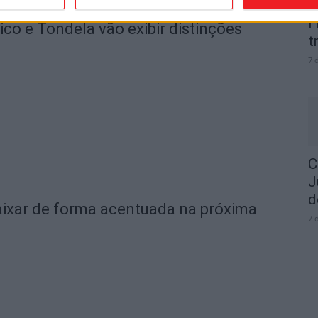
I
o e Tondela vão exibir distinções
t
7 
C
J
d
ixar de forma acentuada na próxima
7 