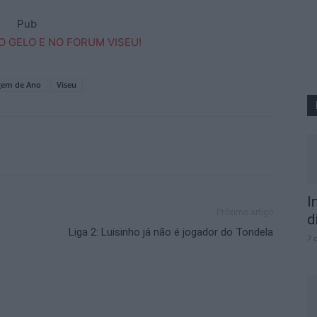
Pub
gem de Ano
Viseu
I
Próximo artigo
d
Liga 2: Luisinho já não é jogador do Tondela
7 