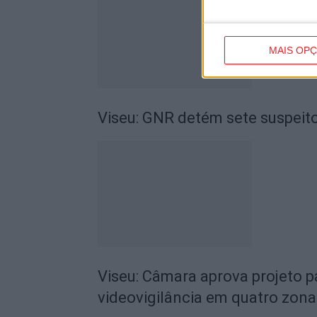
MAIS OP
Viseu: GNR detém sete suspeito
Viseu: Câmara aprova projeto p
videovigilância em quatro zona