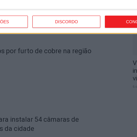
n
o
6 
ÇÕES
DISCORDO
CON
s por furto de cobre na região
V
i
v
6 
ara instalar 54 câmaras de
s da cidade