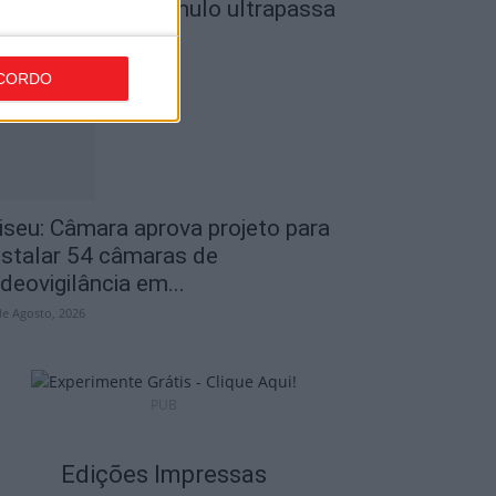
o Museu do Caramulo ultrapassa
s...
de Agosto, 2026
CORDO
iseu: Câmara aprova projeto para
nstalar 54 câmaras de
ideovigilância em...
de Agosto, 2026
PUB
Edições Impressas