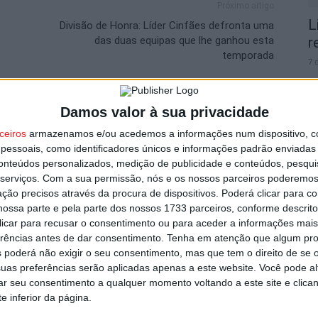
Próximo artigo
L
Divisão de Honra: Líder Cinfães defronta uma
das duas equipas que lhe ganhou esta
r
temporada
7 
Damos valor à sua privacidade
utor
ceiros
armazenamos e/ou acedemos a informações num dispositivo, c
essoais, como identificadores únicos e informações padrão enviadas 
V
conteúdos personalizados, medição de publicidade e conteúdos, pesqui
serviços.
Com a sua permissão, nós e os nossos parceiros poderemos 
p
ção precisos através da procura de dispositivos. Poderá clicar para co
6 
ossa parte e pela parte dos nossos 1733 parceiros, conforme descrit
 clicar para recusar o consentimento ou para aceder a informações ma
erências antes de dar consentimento.
Tenha em atenção que algum pr
 poderá não exigir o seu consentimento, mas que tem o direito de se 
uas preferências serão aplicadas apenas a este website. Você pode al
garante avançado marroquino
rar seu consentimento a qualquer momento voltando a este site e clica
e inferior da página.
T