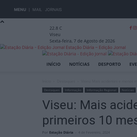
MENU
MAIL
JORNAIS
22.8
C
Viseu
Sexta-feira, 7 de Agosto de 2026
Estação Diária – Edição Jornal
INÍCIO
NOTÍCIAS
DESPORTO
EV
Início
Destaques
Viseu: Mais acidentes e menos m
Destaques
Informação
Informação Regional
Notícias
Viseu: Mais aci
primeiros 10 me
Por
Estação Diária
-
4 de Fevereiro, 2024