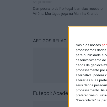
Artigo anterior
Campeonato de Portugal: Lamelas recebe o
Vitória, Mortágua joga na Marinha Grande
ARTIGOS RELACIONADOS
Mais do a
Nós e os nossos
par
processamos dados p
para publicidade e 
desenvolvimento de 
dados de geolocaliza
processamento por n
alternativa, poderá
alterar as suas pref
seus dados pessoais
processamento. As s
Futebol: Académico de Viseu 
preferências ou reti
"Privacidade" na part