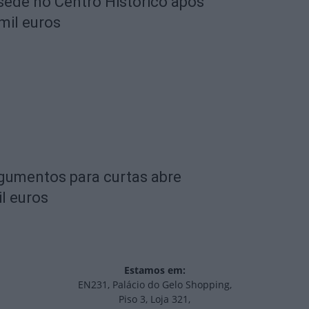
 sede no Centro Histórico após
mil euros
rgumentos para curtas abre
l euros
Estamos em:
EN231, Palácio do Gelo Shopping,
Piso 3, Loja 321,