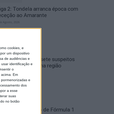
iga 2: Tondela arranca época com
eceção ao Amarante
de Agosto, 2026
omo cookies, e
por um dispositivo
iseu: GNR detém sete suspeitos
sa de audiências e
usar identificação e
or furto de cobre na região
nsentir o
de Agosto, 2026
o acima. Em
is pormenorizadas e
ocessamento dos
opor a esse
terar suas
ndo no botão
ondela: Exposição de Fórmula 1