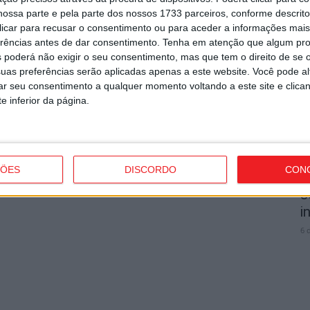
ossa parte e pela parte dos nossos 1733 parceiros, conforme descrit
V
utor
 clicar para recusar o consentimento ou para aceder a informações ma
3
erências antes de dar consentimento.
Tenha em atenção que algum pr
e
 poderá não exigir o seu consentimento, mas que tem o direito de se 
uas preferências serão aplicadas apenas a este website. Você pode al
6 
rar seu consentimento a qualquer momento voltando a este site e clica
e inferior da página.
ÇÕES
DISCORDO
CON
V
s por furto de cobre na região
s
i
6 