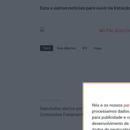
Esta e outras notícias para ouvir na Estaç
TAGS
Dias Abertos
IPV
Viseu
Artigo anterior
Nós e os nossos
par
Deputados eleitos por Viseu integram
processamos dados p
Comissões Parlamentares
para publicidade e 
desenvolvimento de 
dados de geolocaliza