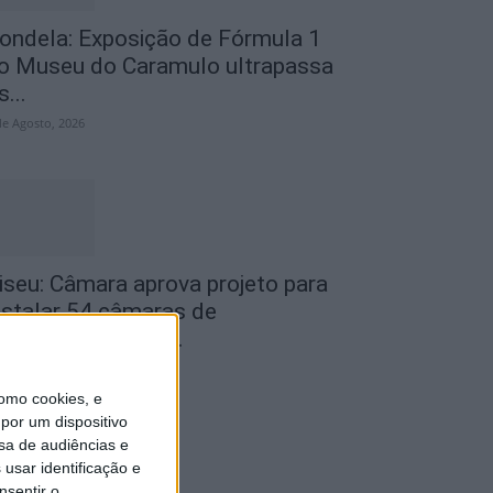
ondela: Exposição de Fórmula 1
o Museu do Caramulo ultrapassa
s...
de Agosto, 2026
iseu: Câmara aprova projeto para
nstalar 54 câmaras de
ideovigilância em...
de Agosto, 2026
omo cookies, e
por um dispositivo
sa de audiências e
usar identificação e
nsentir o