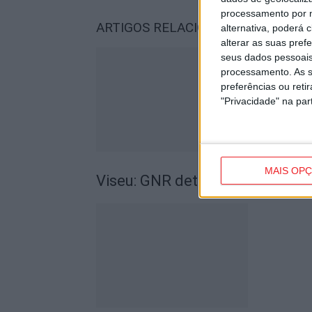
processamento por n
ARTIGOS RELACIONADOS
Mais do a
alternativa, poderá
alterar as suas pref
seus dados pessoais
processamento. As s
preferências ou reti
"Privacidade" na part
MAIS OP
Viseu: GNR detém sete suspeito