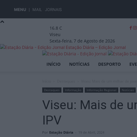
MENU
MAIL
JORNAIS
16.8
C
Viseu
Sexta-feira, 7 de Agosto de 2026
Estação Diária – Edição Jornal
INÍCIO
NOTÍCIAS
DESPORTO
EV
Início
Destaques
Viseu: Mais de um milhar de jove
Destaques
Informação
Informação Regional
Notícias
Viseu: Mais de u
IPV
Por
Estação Diária
-
19 de Abril, 2024