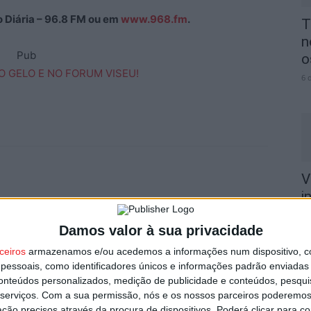
ão Diária – 96.8 FM ou em
www.968.fm
.
T
n
Pub
o
6 
V
i
v
Damos valor à sua privacidade
6 
Próximo artigo
ceiros
armazenamos e/ou acedemos a informações num dispositivo, c
Liga 2: Académico de Viseu recebe Mafra já sem
essoais, como identificadores únicos e informações padrão enviadas 
Jorge Simão
conteúdos personalizados, medição de publicidade e conteúdos, pesqui
serviços.
Com a sua permissão, nós e os nossos parceiros poderemos 
ção precisos através da procura de dispositivos. Poderá clicar para co