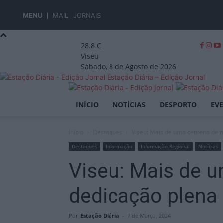
MENU
MAIL
JORNAIS
28.8
C
Viseu
Sábado, 8 de Agosto de 2026
Estação Diária – Edição Jornal
INÍCIO
NOTÍCIAS
DESPORTO
EV
Início
Destaques
Viseu: Mais de uma centena de m
Destaques
Informação
Informação Regional
Notícias
Viseu: Mais de 
dedicação plena
Por
Estação Diária
-
7 de Março, 2024