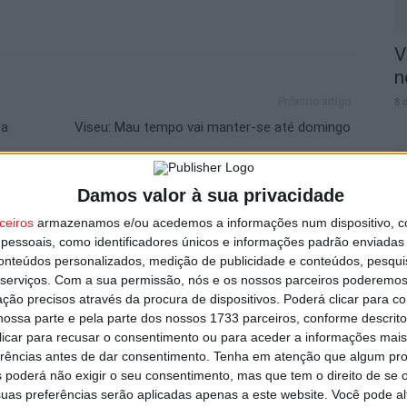
V
n
8 
Próximo artigo
na
Viseu: Mau tempo vai manter-se até domingo
Damos valor à sua privacidade
ceiros
armazenamos e/ou acedemos a informações num dispositivo, c
utor
S
essoais, como identificadores únicos e informações padrão enviadas 
C
conteúdos personalizados, medição de publicidade e conteúdos, pesqui
serviços.
Com a sua permissão, nós e os nossos parceiros poderemos 
8 
ção precisos através da procura de dispositivos. Poderá clicar para co
ossa parte e pela parte dos nossos 1733 parceiros, conforme descrit
 clicar para recusar o consentimento ou para aceder a informações ma
erências antes de dar consentimento.
Tenha em atenção que algum pr
 poderá não exigir o seu consentimento, mas que tem o direito de se 
uas preferências serão aplicadas apenas a este website. Você pode al