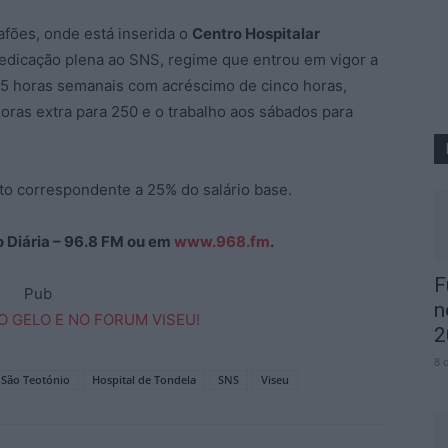
fões, onde está inserida o
Centro Hospitalar
dedicação plena ao SNS, regime que entrou em vigor a
 35 horas semanais com acréscimo de cinco horas,
ras extra para 250 e o trabalho aos sábados para
to correspondente a 25% do salário base.
ão Diária – 96.8 FM ou em
www.968.fm
.
F
Pub
n
2
8 
 São Teotónio
Hospital de Tondela
SNS
Viseu