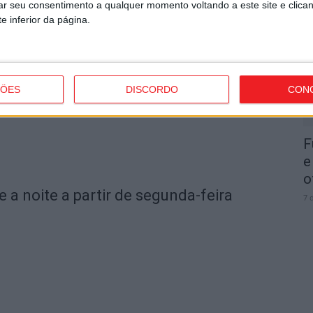
I
rar seu consentimento a qualquer momento voltando a este site e clica
om novas regras para a temporada
e inferior da página.
d
7 
ÇÕES
DISCORDO
CON
F
e
o
e a noite a partir de segunda-feira
7 