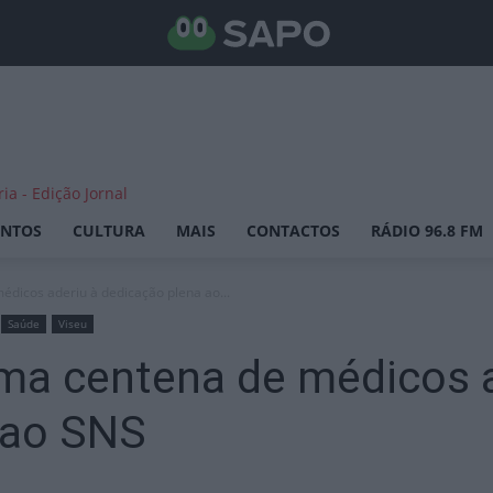
ENTOS
CULTURA
MAIS
CONTACTOS
RÁDIO 96.8 FM
édicos aderiu à dedicação plena ao...
Saúde
Viseu
uma centena de médicos a
 ao SNS