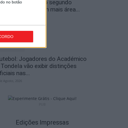
ncêndios: Viseu é o segundo
ndo no botão
istrito do país com mais área...
de Agosto, 2026
CORDO
utebol: Jogadores do Académico
 Tondela vão exibir distinções
ficiais nas...
de Agosto, 2026
PUB
Edições Impressas