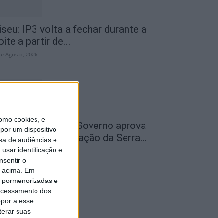
iseu: IP3 volta a fechar durante a
oite a partir de...
de Agosto, 2026
omo cookies, e
ão Pedro do Sul: Governo aprova
por um dispositivo
entro de Interpretação da Serra...
sa de audiências e
usar identificação e
de Agosto, 2026
nsentir o
o acima. Em
is pormenorizadas e
ocessamento dos
opor a esse
terar suas