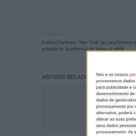
Artigo anterior
Futebol Feminino: ‘Hat-Trick’ de Lara Pinheiro 
goleada do Académico de Viseu no dérbi
Nós e os nossos
par
ARTIGOS RELACIONADOS
Mais do a
processamos dados p
para publicidade e 
desenvolvimento de 
dados de geolocaliza
processamento por n
alternativa, poderá
alterar as suas pref
seus dados pessoais
processamento. As s